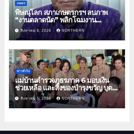
เกษตร
พิษณุโลก สภาเกษตรกรฯ ลบภาพ
“งานตลาดนัด” พลิกโฉมงาน
“เกษตรรุ่งเรืองเมืองสองแคว 69” มุ่ง
สิงหาคม 6, 2026
NORTHERN
ประโยชน์เกษตรกร ดึงนวัตกรรม-จับ
คู่ธุรกิจดันสินค้าเกษตรสู่สากล (คลิป)
ข่าวทั่วไป
แม่บ้านตำรวจภูธรภาค 6 มอบเงิน
ช่วยเหลือ และสิ่งของบำรุงขวัญ บุตร-
ธิดา ข้าราชการตำรวจจังหวัด
สิงหาคม 5, 2026
NORTHERN
อุทัยธานี