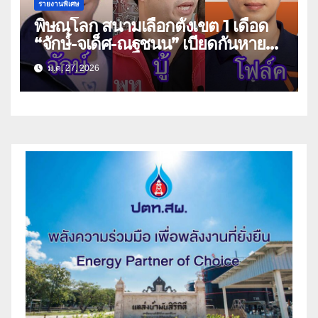
รายงานพิเศษ
พิษณุโลก สนามเลือกตั้งเขต 1 เดือด
“จักษ์-จเด็ศ-ณฐชนน” เบียดกันหายใจ
รดต้นคอ
ม.ค. 27, 2026