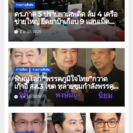
รายงานพิเศษ
ตร.ภาค 5 ปราบยาเสพติด ล้ม 4 เครือ
ข่ายใหญ่ ยึดยาบ้าเกือบ 9 แสนเม็ด
ไอซ์-คีตามีนกว่า 1 ตัน
มิ.ย. 15, 2026
การเมือง
รายงานพิเศษ
พิษณุโลก “พรรคภูมิใจไทย”กวาด
เก้าอี้ สส.3 เขต ทลายขุมกำลังพรรค
เพื่อไทย ดุจกระบี่เดียวดาย “สมศักดิ์-
ก.พ. 10, 2026
มนต์ชัย”เพลี่ยงพล้ำ