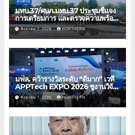
ข่าวทั่วไป
มทบ.37/ศบภ.มทบ.37 ประชุมชี้แจง
การเตรียมการ และตรวจความพร้อม
ด้านการบรรเทาสาธารณภัย
สิงหาคม 7, 2026
NORTHERN
การศึกษา
มฟล. คว้ารางวัลระดับ “ดีมาก” เวที
APPTech EXPO 2026 ชูงานวิจัย
สมุนไพร ขับเคลื่อนนวัตกรรมสู่เชิง
สิงหาคม 7, 2026
NORTHERN
พาณิชย์