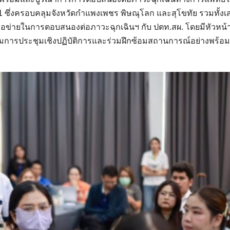
ส 1 ซึ่งครอบคลุมจังหวัดกำแพงเพชร พิษณุโลก และสุโขทัย รวมทั้งเ
ือข่ายในการตอบสนองต่อภาวะฉุกเฉินฯ กับ ปตท.สผ. โดยมีหัวหน้
ร่วมการประชุมเชิงปฏิบัติการและร่วมฝึกซ้อมสถานการณ์อย่างพร้อม