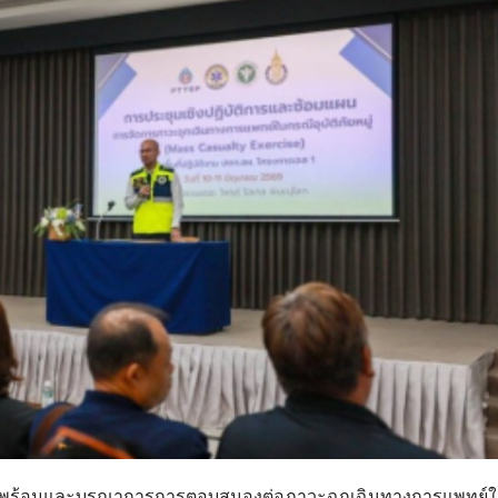
ยมความพร้อมและบูรณาการการตอบสนองต่อภาวะฉุกเฉินทางการแพทย์