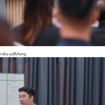
ฉิน-อุบัติภัยหมู่