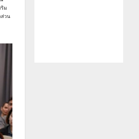
สริม
าส่วน