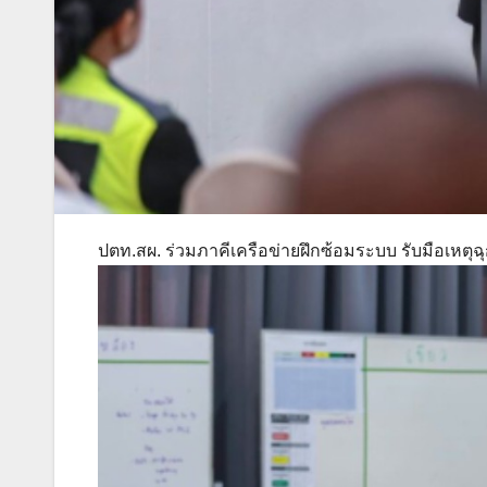
ปตท.สผ. ร่วมภาคีเครือข่ายฝึกซ้อมระบบ รับมือเหตุฉุกเ