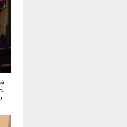
ติ
ิม
็น