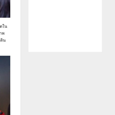
ิตใน
ภาพ
ดิน