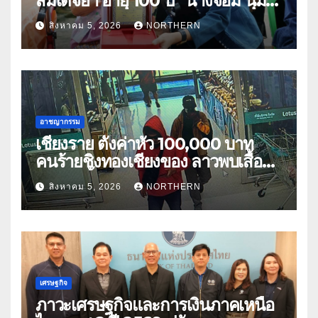
สมเด็จย่า อายุ 100 ปี “นางจอม นุ่ม
เนตร” ตำบลบ้านกร่าง อำเภอเมือง
สิงหาคม 5, 2026
NORTHERN
อาชญากรรม
เชียงราย ตั้งค่าหัว 100,000 บาท
คนร้ายชิงทองเชียงของ ลาวพบเสื้อผ้า
คนร้ายตั้งจุดตรวจตามเส้นทาง
สิงหาคม 5, 2026
NORTHERN
เศรษฐกิจ
ภาวะเศรษฐกิจและการเงินภาคเหนือ