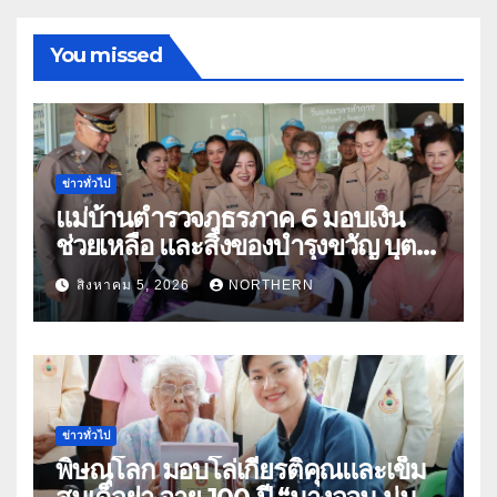
You missed
ข่าวทั่วไป
แม่บ้านตำรวจภูธรภาค 6 มอบเงิน
ช่วยเหลือ และสิ่งของบำรุงขวัญ บุตร-
ธิดา ข้าราชการตำรวจจังหวัด
สิงหาคม 5, 2026
NORTHERN
อุทัยธานี
ข่าวทั่วไป
พิษณุโลก มอบโล่เกียรติคุณและเข็ม