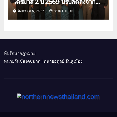
ไตรมาส 2 ปี 2569 ปรับลดลงจาก
ราคาพลังงาน ค่าครองชีพ
สิงหาคม 5, 2026
NORTHERN
ที่ปรึกษากฎหมาย
ทนายวันชัย เดชมาก | ทนายอดุลย์ อ้นคูเมือง