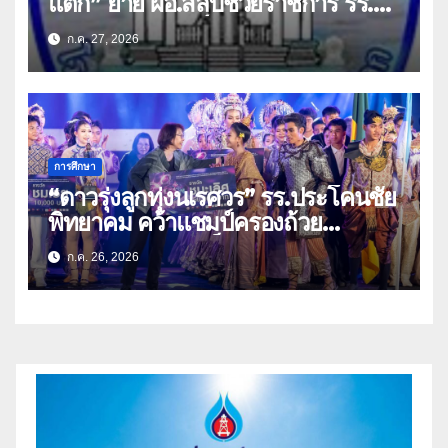
แตก” ย้าย ผอ.สลับช่วยราชการ รร.
ประชาสงเคราะห์วิทยา
ก.ค. 27, 2026
การศึกษา
“ดาวรุ่งลูกทุ่งนเรศวร” รร.ประโคนชัย
พิทยาคม คว้าแชมป์ครองถ้วย
พระราชทาน สมเด็จพระกนิษฐาธิราช
ก.ค. 26, 2026
เจ้า กรมสมเด็จพระเทพรัตนราชสุดา
ฯ สยามบรมราชกุมารี