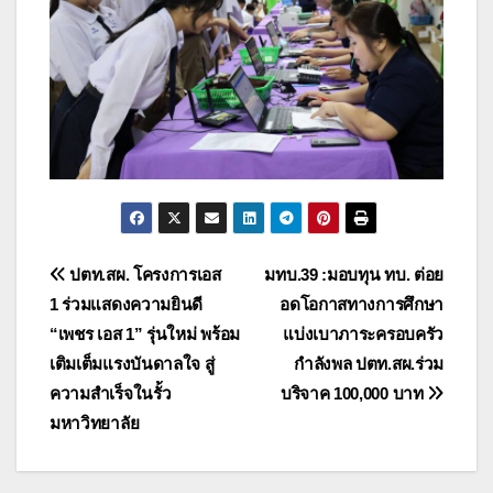
แนะแนว
ปตท.สผ. โครงการเอส
มทบ.39 :มอบทุน ทบ. ต่อย
1 ร่วมแสดงความยินดี
อดโอกาสทางการศึกษา
เรื่อง
“เพชร เอส 1” รุ่นใหม่ พร้อม
แบ่งเบาภาระครอบครัว
เติมเต็มแรงบันดาลใจ สู่
กำลังพล ปตท.สผ.ร่วม
ความสำเร็จในรั้ว
บริจาค 100,000 บาท
มหาวิทยาลัย