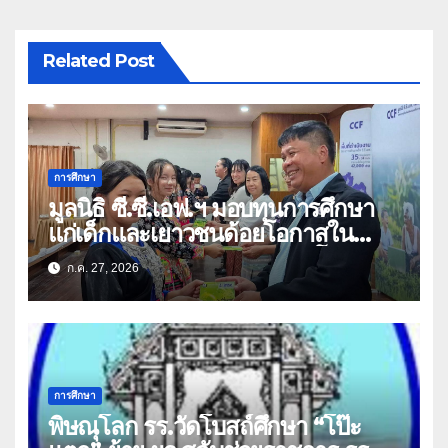
Related Post
การศึกษา
มูลนิธิ ซี.ซี.เอฟ.ฯ มอบทุนการศึกษา
แก่เด็กและเยาวชนด้อยโอกาสใน
จังหวัดเชียงราย-พะเยา สร้างโอกาส
ก.ค. 27, 2026
ทางการศึกษา
การศึกษา
พิษณุโลก รร.วัดโบสถ์ศึกษา “โป๊ะ