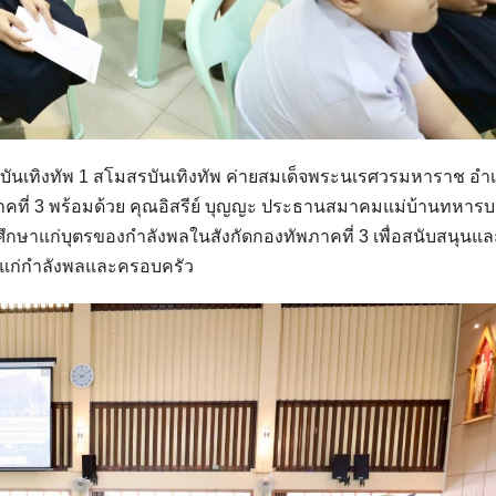
งบันเทิงทัพ 1 สโมสรบันเทิงทัพ ค่ายสมเด็จพระนเรศวรมหาราช อำ
าคที่ 3 พร้อมด้วย คุณอิสรีย์ บุญญะ ประธานสมาคมแม่บ้านทหาร
กษาแก่บุตรของกำลังพลในสังกัดกองทัพภาคที่ 3 เพื่อสนับสนุนแล
ห้แก่กำลังพลและครอบครัว