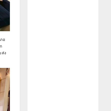
เภอ
บก
ะส่ง