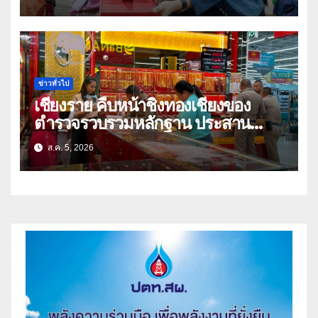
ข่าวทั่วไป
เชียงราย คืบหน้าชิงทองเชียงของ
ตำรวจรวบรวมหลักฐาน ประสาน
สปป.ลาว ติดตามจับกุม
ส.ค. 5, 2026