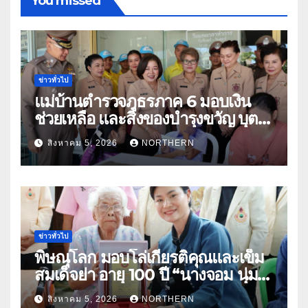
You missed
ข่าวทั่วไป
แม่บ้านตำรวจภูธรภาค 6 มอบเงิน
ช่วยเหลือ และสิ่งของบำรุงขวัญ บุตร-
ธิดา ข้าราชการตำรวจจังหวัด
สิงหาคม 5, 2026
NORTHERN
อุทัยธานี
ข่าวทั่วไป
พิษณุโลก มอบโล่เกียรติคุณและเข็ม
สมเด็จย่า อายุ 100 ปี “นางจอม นุ่ม
เนตร” ตำบลบ้านกร่าง อำเภอเมือง
สิงหาคม 5, 2026
NORTHERN