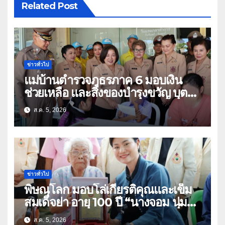
Related Post
ข่าวทั่วไป
แม่บ้านตำรวจภูธรภาค 6 มอบเงิน
ช่วยเหลือ และสิ่งของบำรุงขวัญ บุตร-
ธิดา ข้าราชการตำรวจจังหวัด
ส.ค. 5, 2026
อุทัยธานี
ข่าวทั่วไป
พิษณุโลก มอบโล่เกียรติคุณและเข็ม
สมเด็จย่า อายุ 100 ปี “นางจอม นุ่ม
เนตร” ตำบลบ้านกร่าง อำเภอเมือง
ส.ค. 5, 2026