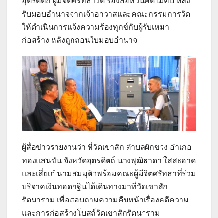
อุตรดิตถ์ ผู้มีจิตศรัทธาวัด ร้องสื่อหวั่นคดีไม่คืบ หลัง
รับมอบอำนาจจากเจ้าอาวาสและคณะกรรมการวัด
ให้ดำเนินการแจ้งความร้องทุกข์กับผู้รับเหมา
ก่อสร้าง หลังถูกถอนใบมอบอำนาจ
ผู้สื่อข่าวรายงานว่า ที่วัดเขาสัก ตำบลผักขวง อำเภอ
ทองแสนขัน จังหวัดอุตรดิตถ์ นางพุฒิธาดา ใสสะอาด
และเสี่ยเก๋ นามสมมุติฯพร้อมคณะผู้มีจิตศรัทธาที่ร่วม
บริจาคเงินทอดกฐินได้เดินทางมาที่วัดเขาสัก
รัตนาราม เพื่อสอบถามความคืบหน้าเรื่องคดีความ
และการก่อสร้างโบสถ์วัดเขาสักรัตนาราม