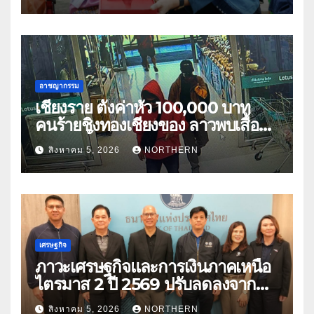
อาชญากรรม
เชียงราย ตั้งค่าหัว 100,000 บาท
คนร้ายชิงทองเชียงของ ลาวพบเสื้อผ้า
คนร้ายตั้งจุดตรวจตามเส้นทาง
สิงหาคม 5, 2026
NORTHERN
เศรษฐกิจ
ภาวะเศรษฐกิจและการเงินภาคเหนือ
ไตรมาส 2 ปี 2569 ปรับลดลงจาก
ราคาพลังงาน ค่าครองชีพ
สิงหาคม 5, 2026
NORTHERN