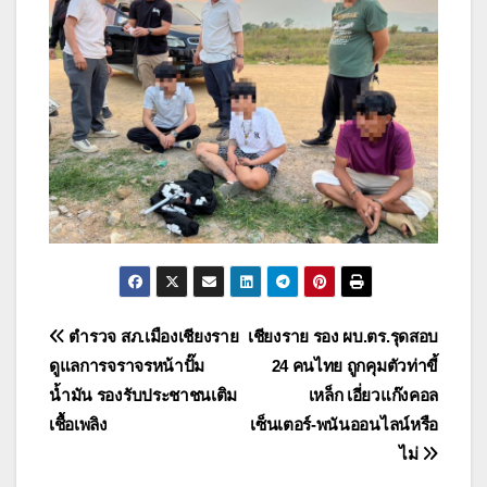
แนะแนว
ตำรวจ สภ.เมืองเชียงราย
เชียงราย รอง ผบ.ตร.รุดสอบ
ดูแลการจราจรหน้าปั๊ม
24 คนไทย ถูกคุมตัวท่าขี้
เรื่อง
น้ำมัน รองรับประชาชนเติม
เหล็ก เอี่ยวแก๊งคอล
เชื้อเพลิง
เซ็นเตอร์-พนันออนไลน์หรือ
ไม่