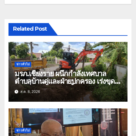
Related Post
ข่าวทั่วไป
มรภ.เชียงราย ผนึกกำลังเทศบาล
ตำบลบ้านดู่และฝ่ายปกครอง เร่งขุด
ลอกสิ่งกีดขวางทางน้ำ ป้องกันและลด
ส.ค. 8, 2026
ปัญหาน้ำท่วม
ข่าวทั่วไป