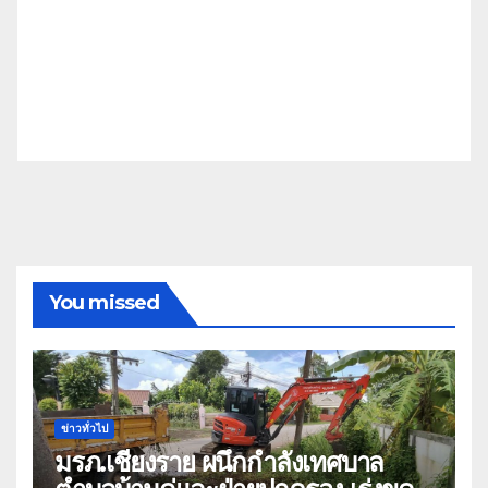
You missed
ข่าวทั่วไป
มรภ.เชียงราย ผนึกกำลังเทศบาล