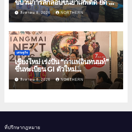
ขบวนการลักลอบขนยาเสพติด ยึด 2
ล้านเม็ด
สิงหาคม 8, 2026
NORTHERN
เศรษฐกิจ
เชียงใหม่ เร่งปั้น “กาแฟอินทนนท์”
ขึ้นทะเบียน GI ตัวใหม่
“CHIANGMAI GI NEXT 2026”
สิงหาคม 8, 2026
NORTHERN
ติดอาวุธผู้ประกอบการ 100 ราย ดัน
สินค้าอัตลักษณ์สู่ตลาดพรีเมียม
ที่ปรึกษากฎหมาย