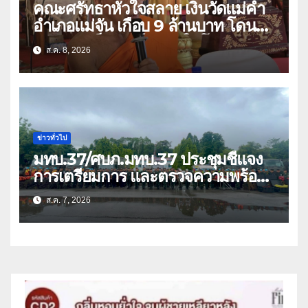
คณะศรัทธาหัวใจสลาย เงินวัดแม่คำ
อำเภอแม่จัน เกือบ 9 ล้านบาท โดน
แก๊งคอลเซ็นเตอร์หลอกให้โอนข้ามปีก
ส.ค. 8, 2026
ว่า 66 บัญชี
ข่าวทั่วไป
มทบ.37/ศบภ.มทบ.37 ประชุมชี้แจง
การเตรียมการ และตรวจความพร้อม
ด้านการบรรเทาสาธารณภัย
ส.ค. 7, 2026