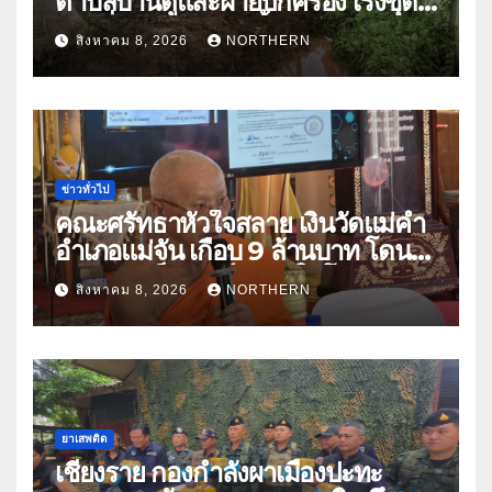
ตำบลบ้านดู่และฝ่ายปกครอง เร่งขุด
ลอกสิ่งกีดขวางทางน้ำ ป้องกันและลด
สิงหาคม 8, 2026
NORTHERN
ปัญหาน้ำท่วม
ข่าวทั่วไป
คณะศรัทธาหัวใจสลาย เงินวัดแม่คำ
อำเภอแม่จัน เกือบ 9 ล้านบาท โดน
แก๊งคอลเซ็นเตอร์หลอกให้โอนข้าม
สิงหาคม 8, 2026
NORTHERN
ปีกว่า 66 บัญชี
ยาเสพติด
เชียงราย กองกำลังผาเมืองปะทะ