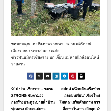
ขอขอบคุณ เครดิตภาพจากเพจ..สมาคมศิริกรณ์
เชียงรายบรรเทาสาธารณภัย
ข่าวพันธมิตรเชียงราย บก.เจี๊ยบ แม่สายนิวส์ออนไลน์
รายงาน
แนะแนว
ป.ป.ช. เชียงราย – ชมรม
สปท.4 ผนึกพลังเครือข่าย
STRONG จับตามอง
ถอดบทเรียน”เชียงใหม่
เรื่อง
ก่อสร้างประตูระบายน้ำบ้าน
โมเดล”เสริมศักยภาพ การ
ทุ่งหลวง ตำบลแม่ยาว
สื่อสารในภาวะวิกฤต