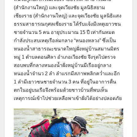
(สำนักงานใหญ่) และจุดเวียงชัย มูลนิธิสยาม
เชียงราย (สำนักงานใหญ่) และจุดเวียงชัย มูลนิธิแสง
ธรรมสาธารณกุศลเชียงราย ได้รับแจ้งมีเหตุเยาวชน
ชายจำนวน 5 คน อายุประมาณ 15 ปี เท่ากันหมด
กำลังประสบเหตุเรือล่มกลาง “หนองหลวง” ซึ่งเป็น
หนองน้ำสาธารณะขนาดใหญ่ฝั่งหมู่บ้านสมานมิตร
หมู่ 1 ตำบลดอนศิลา อำเภอเวียงชัย จึงรุดไปตรวจ
สอบพบที่กลางหนองน้ำฝั่งหมู่บ้านมีเรืออยู่กลาง
หนองน้ำจำนว 2 ลำ ลำแรกมีสภาพพลิกคว่ำและอีก
1 ลำมีเยาวชนชายจำนวน 3 คน ที่อยู่ในอาการตื่น
ตกในอยู่บนเรือจึงพร้อมด้วยชาวบ้านที่พบเห็น
เหตุการณ์เข้าไปช่วยเหลือพาเข้าฝั่งได้อย่างปลอดภัย