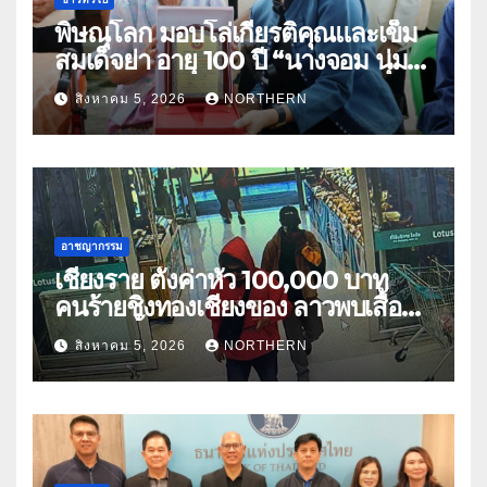
พิษณุโลก มอบโล่เกียรติคุณและเข็ม
สมเด็จย่า อายุ 100 ปี “นางจอม นุ่ม
เนตร” ตำบลบ้านกร่าง อำเภอเมือง
สิงหาคม 5, 2026
NORTHERN
อาชญากรรม
เชียงราย ตั้งค่าหัว 100,000 บาท
คนร้ายชิงทองเชียงของ ลาวพบเสื้อผ้า
คนร้ายตั้งจุดตรวจตามเส้นทาง
สิงหาคม 5, 2026
NORTHERN