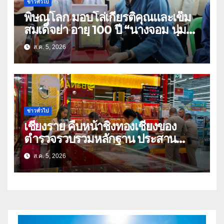
ข่าวทั่วไป
พิษณุโลก มอบโล่เกียรติคุณและเข็ม
สมเด็จย่า อายุ 100 ปี “นางจอม นุ่ม
เนตร” ตำบลบ้านกร่าง อำเภอเมือง
ส.ค. 5, 2026
ข่าวทั่วไป
เชียงราย คืบหน้าชิงทองเชียงของ
ตำรวจรวบรวมหลักฐาน ประสาน
สปป.ลาว ติดตามจับกุม
ส.ค. 5, 2026