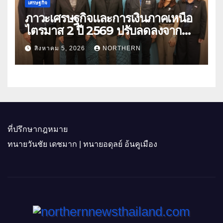
เศรษฐกิจ
ภาวะเศรษฐกิจและการเงินภาคเหนือ
ไตรมาส 2 ปี 2569 ปรับลดลงจาก
ราคาพลังงาน ค่าครองชีพ
สิงหาคม 5, 2026
NORTHERN
ที่ปรึกษากฎหมาย
ทนายวันชัย เดชมาก | ทนายอดุลย์ อ้นคูเมือง