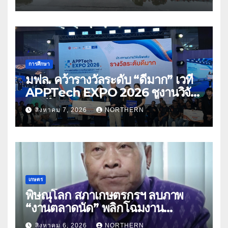
การศึกษา
มฟล. คว้ารางวัลระดับ “ดีมาก” เวที
APPTech EXPO 2026 ชูงานวิจัย
สมุนไพร ขับเคลื่อนนวัตกรรมสู่เชิง
สิงหาคม 7, 2026
NORTHERN
พาณิชย์
เกษตร
พิษณุโลก สภาเกษตรกรฯ ลบภาพ
“งานตลาดนัด” พลิกโฉมงาน
“เกษตรรุ่งเรืองเมืองสองแคว 69” มุ่ง
สิงหาคม 6, 2026
NORTHERN