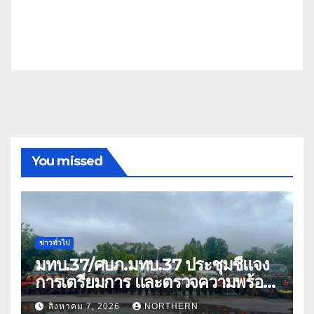
You missed
ข่าวทั่วไป
มทบ.37/ศบภ.มทบ.37 ประชุมชี้แจง
การเตรียมการ และตรวจความพร้อม
ด้านการบรรเทาสาธารณภัย
สิงหาคม 7, 2026
NORTHERN