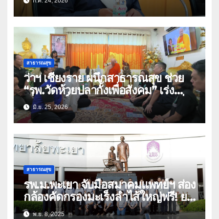
ก.ค. 24, 2026
สาธารณสุข
ว่าฯ เชียงราย ผนึกสาธารณสุข ช่วย
“รพ.วัดห้วยปลากั้งเพื่อสังคม” เร่ง
เชื่อมสิทธิ์ สปสช. เดินหน้าภารกิจเพื่อ
มิ.ย. 25, 2026
ผู้ป่วยยากไร้อย่างยั่งยืน
สาธารณสุข
รพ.ม.พะเยา จับมือสมาคมแพทย์ฯ ส่อง
กล้องคัดกรองมะเร็งลำไส้ใหญ่ฟรี! ยก
ระดับสุขภาพคนพะเยา
พ.ย. 8, 2025