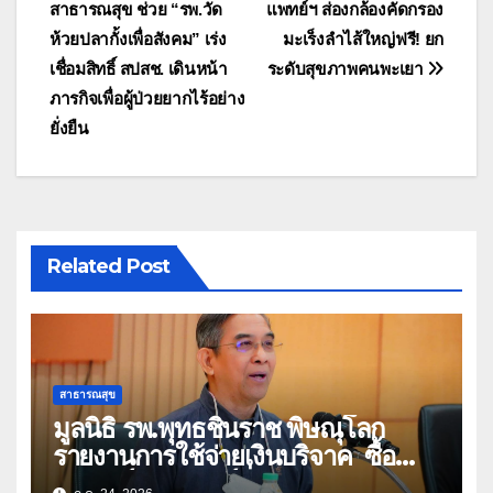
สาธารณสุข ช่วย “รพ.วัด
แพทย์ฯ ส่องกล้องคัดกรอง
เรื่อง
ห้วยปลากั้งเพื่อสังคม” เร่ง
มะเร็งลำไส้ใหญ่ฟรี! ยก
เชื่อมสิทธิ์ สปสช. เดินหน้า
ระดับสุขภาพคนพะเยา
ภารกิจเพื่อผู้ป่วยยากไร้อย่าง
ยั่งยืน
Related Post
สาธารณสุข
มูลนิธิ รพ.พุทธชินราช พิษณุโลก
รายงานการใช้จ่ายเงินบริจาค ซื้อ
อุปกรณ์การแพทย์ที่ทันสมัย