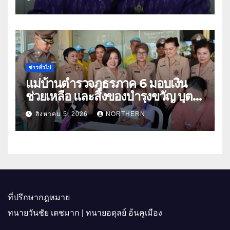
ประโยชน์เกษตรกร ดึงนวัตกรรม-จับ
คู่ธุรกิจดันสินค้าเกษตรสู่สากล (คลิป)
ข่าวทั่วไป
แม่บ้านตำรวจภูธรภาค 6 มอบเงิน
ช่วยเหลือ และสิ่งของบำรุงขวัญ บุตร-
ธิดา ข้าราชการตำรวจจังหวัด
สิงหาคม 5, 2026
NORTHERN
อุทัยธานี
ที่ปรึกษากฎหมาย
ทนายวันชัย เดชมาก | ทนายอดุลย์ อ้นคูเมือง