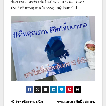
กับภาระงานจริง เพื่อให้เกิดความพึงพอใจและ
ประสิทธิภาพสูงสุดในการดูแลผู้ป่วยต่อไป
แนะแนว
ว่าฯ เชียงราย ผนึก
รพ.ม.พะเยา จับมือสมาคม