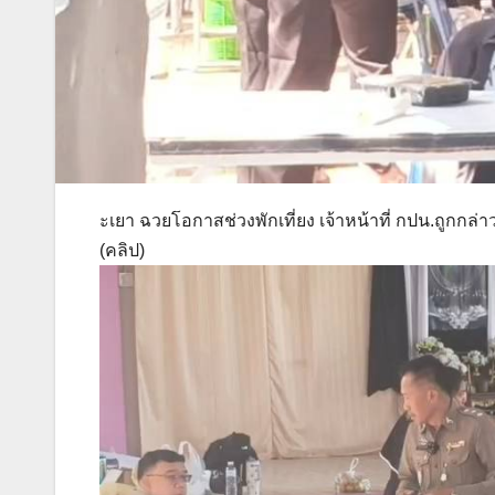
ะเยา ฉวยโอกาสช่วงพักเที่ยง เจ้าหน้าที่ กปน.ถูกกล่
(คลิป)