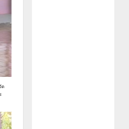
วัด
ร