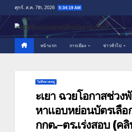
Skip
ศุกร์. ส.ค. 7th, 2026
5:34:21 AM
to
content
หน้าแรก
การเมือง
ข่าวทั่วไป
ไม่มีหมวดหมู่
ะเยา ฉวยโอกาสช่วงพักเ
หาแอบหย่อนบัตรเลือกต
กกต.–ตร.เร่งสอบ (คลิ