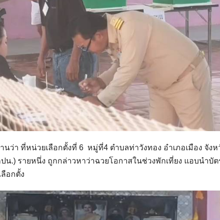
านว่า ที่หน่วยเลือกตั้งที่ 6 หมู่ที่4 ตำบลท่าวังทอง อำเภอเมือง จังห
(กปน.) รายหนึ่ง ถูกกล่าวหาว่าฉวยโอกาสในช่วงพักเที่ยง แอบนำบัต
ลือกตั้ง