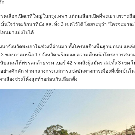
ัก
รรคเลือกเปิดเวทีใหญ่ในกรุงเทพฯ แต่ตนเลือกเปิดที่พะเยา เพราะถือ
จว่าจะรักษาที่นั่ง สส. ทั้ง 3 เขตไว้ได้ โดยระบุว่า “ใครจะมาจ
คไหนมาแบ่งไปได้
นาจังหวัดพะเยาในช่วงที่ผ่านมา ทั้งโครงสร้างพื้นฐาน ถนน แหล่ง
ับ 3 ของภาคเหนือ 17 จังหวัด พร้อมเผยความคืบหน้าโครงการสนา
ับสนุนให้พรรคกล้าธรรม เบอร์ 42 รวมถึงผู้สมัคร สส.ทั้ง 3 เขต 
ปอย่างคึกคัก ท่ามกลางกระแสการแข่งขันทางการเมืองที่เข้มข้นในพื
าเสียงช่วงโค้งสุดท้ายก่อนวันเลือกตั้ง.