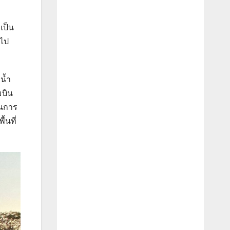
เป็น
ะไป
น้ำ
มบิน
ในการ
้นที่