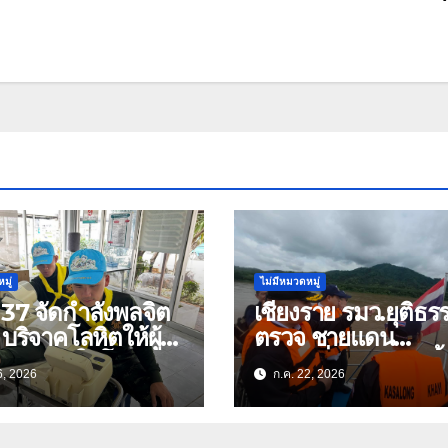
มู่
ไม่มีหมวดหมู่
37 จัดกำลังพลจิต
เชียงราย รมว.ยุติธร
บริจาคโลหิตให้ผู้
ตรวจ ชายแดน
ี่ต้องการใช้โลหิต
สามเหลี่ยมทองคำ ย้
6, 2026
ก.ค. 22, 2026
ร่งด่วน เนื่องใน
ไทย–ลาว ผนึกกำลัง
วันเฉลิม
ยาเสพติด
นมพรรษา 74