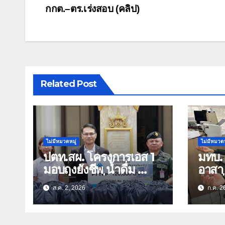
เรื่อง
กกต.–ตร.เร่งสอบ (คลิป)
Related Post
ไม่มีหมวดหมู่
ไม่มีหมวดห
ปตท.สผ. โครงการเอส 1
มทบ. 
มอบถุงยังชีพ น้ำดื่ม
อาสา 
กองทัพภาคที่ 3 มูลค่า
ป่วยท
ส.ค. 2, 2026
ก.ค. 2
1.6 ล้านบาท
อย่างเ
โอกาส
พระช