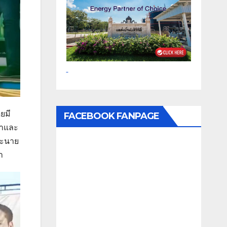
ยมี
FACEBOOK FANPAGE
นำและ
และนาย
า