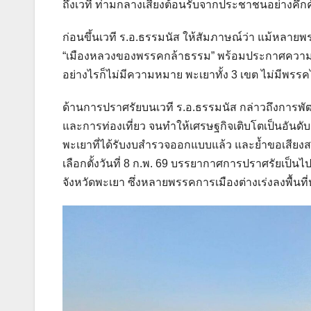
ถึงเวที ท่ามกลางเสียงต้อนรับจากประชาชนอย่างคึกค
ก่อนขึ้นเวที ร.อ.ธรรมนัส ให้สัมภาษณ์ว่า แม้หลายพ
“เมืองหลวงของพรรคกล้าธรรม” พร้อมประกาศความมั่นใ
อย่างไรก็ไม่มีความหมาย พะเยาทั้ง 3 เขต ไม่มีพรร
ด้านการปราศรัยบนเวที ร.อ.ธรรมนัส กล่าวถึงการพัฒ
และการท่องเที่ยว จนทำให้เศรษฐกิจเติบโตเป็นอันด
พะเยาที่ได้รับงบสำรวจออกแบบแล้ว และย้ำขอเสียงสน
เลือกตั้งวันที่ 8 ก.พ. 69 บรรยากาศการปราศรัยเป็นไ
จังหวัดพะเยา ซึ่งหลายพรรคการเมืองต่างเร่งลงพื้นที่ห