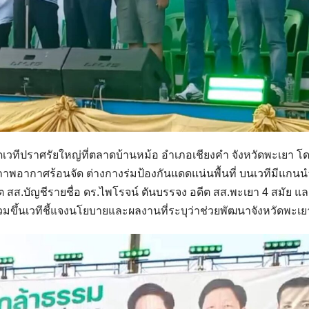
ปิดเวทีปราศรัยใหญ่ที่ตลาดบ้านหม้อ อำเภอเชียงคำ จังหวัดพะเยา โด
าพอากาศร้อนจัด ต่างกางร่มป้องกันแดดแน่นพื้นที่ บนเวทีมีแกน
ีต สส.บัญชีรายชื่อ ดร.ไพโรจน์ ตันบรรจง อดีต สส.พะเยา 4 สมัย 
 ร่วมขึ้นเวทีชี้แจงนโยบายและผลงานที่ระบุว่าช่วยพัฒนาจังหวัดพะเย