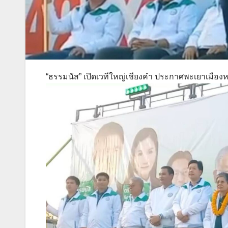
“ธรรมนัส” เปิดเวทีใหญ่เชียงคำ ประกาศพะเยาเมือง