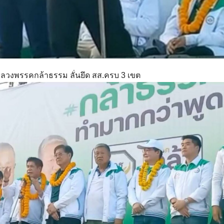
หลวงพรรคกล้าธรรม ลั่นยึด สส.ครบ 3 เขต