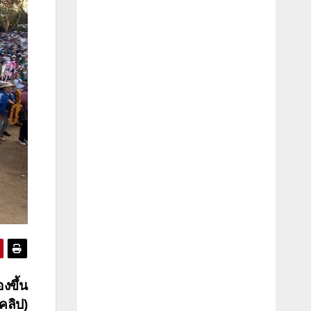
งขึ้น
คลิป)