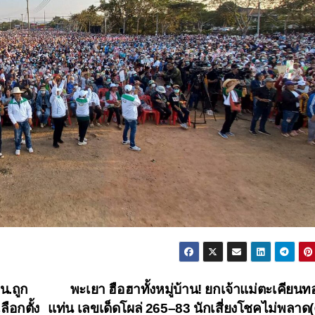
น.ถูก
พะเยา ฮือฮาทั้งหมู่บ้าน! ยกเจ้าแม่ตะเคียนทอ
ือกตั้ง
แท่น เลขเด็ดโผล่ 265–83 นักเสี่ยงโชคไม่พลาด(