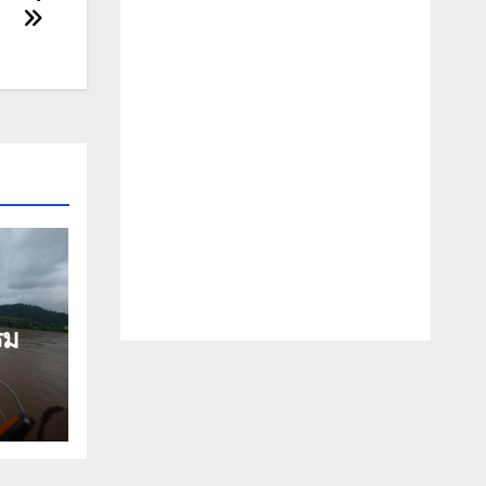
รม
ำ
สกัด