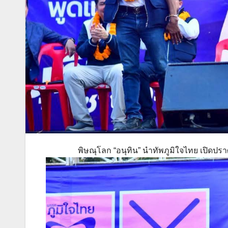
พิษณุโลก “อนุทิน” นำทัพภูมิใจไทย เปิดปรา