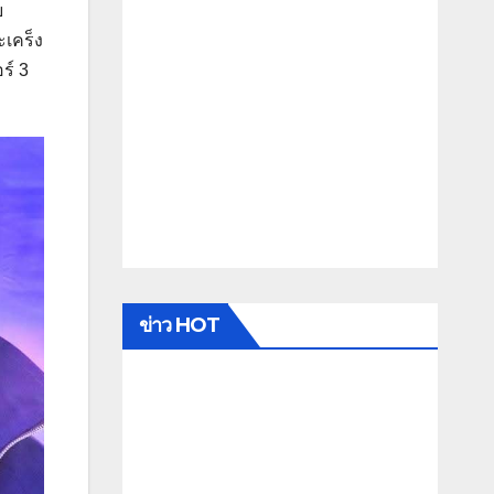
ย
เคร็ง
ร์ 3
ข่าว HOT