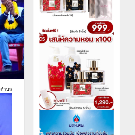
ับตำบล