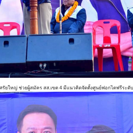
ศรัยใหญ่ ช่วยผู้สมัคร สส.เขต 4 มีแนวคิดจัดตั้งศูนย์ฟอกไตฟรีระด