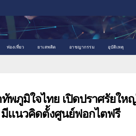
ท่องเที่ยว
ยาเสพติด
อาชญากรรม
อุบัติเหตุ
ทัพภูมิใจไทย เปิดปราศรัยใหญ
 มีแนวคิดตั้งศูนย์ฟอกไตฟรี