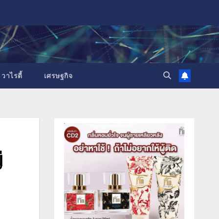
วาไรตี้
เศรษฐกิจ
่