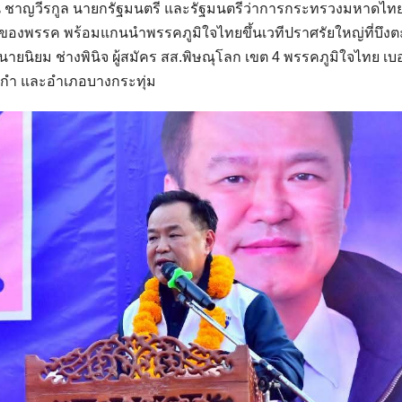
นุทิน ชาญวีรกูล นายกรัฐมนตรี และรัฐมนตรีว่าการกระทรวงมหาดไท
องพรรค พร้อมแกนนำพรรคภูมิใจไทยขึ้นเวทีปราศรัยใหญ่ที่บึงตะ
ายนิยม ช่างพินิจ ผู้สมัคร สส.พิษณุโลก เขต 4 พรรคภูมิใจไทย เบอ
กำ และอำเภอบางกระทุ่ม