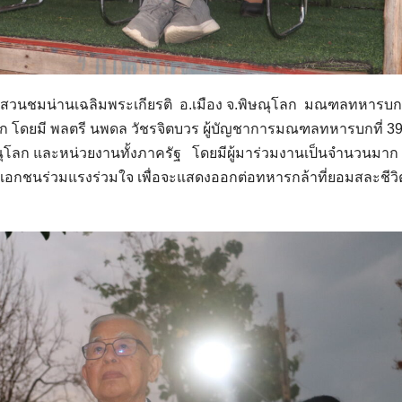
ีกลางสวนชมน่านเฉลิมพระเกียรติ อ.เมือง จ.พิษณุโลก มณฑลทหารบกท
่านศึก โดยมี พลตรี นพดล วัชรจิตบวร ผู้บัญชาการมณฑลทหารบกที่ 39
ุโลก และหน่วยงานทั้งภาครัฐ โดยมีผู้มาร่วมงานเป็นจำนวนมาก 
ะเอกชนร่วมแรงร่วมใจ เพื่อจะแสดงออกต่อทหารกล้าที่ยอมสละชีวิ