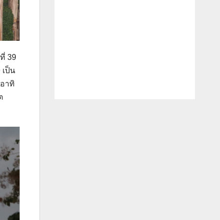
ี่ 39
 เป็น
อาทิ
ต