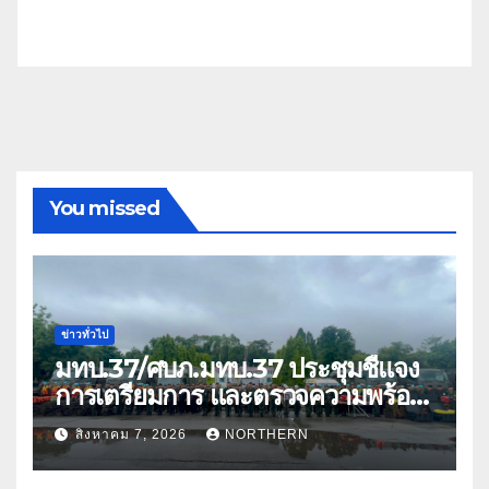
You missed
ข่าวทั่วไป
มทบ.37/ศบภ.มทบ.37 ประชุมชี้แจง
การเตรียมการ และตรวจความพร้อม
ด้านการบรรเทาสาธารณภัย
สิงหาคม 7, 2026
NORTHERN