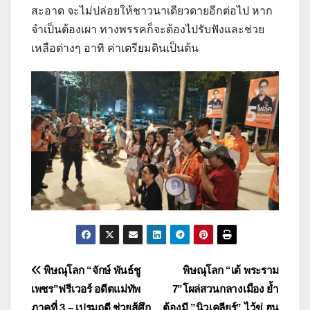
สะอาด จะไม่ปล่อยให้ชาวนาเดียวดายอีกต่อไป หาก
จำเป็นต้องเผา ทางพรรคก็จะต้องไปรับฟังและช่วย
เหลือต่างๆ อาทิ ค่าเตรียมดินเป็นต้น
แนะแนว
พิษณุโลก “จักษ์ พันธ์ชู
พิษณุโลก “เต้ พระราม
เพชร”ฟรีเวอร์ อดีตแม่ทัพ
7”โผล่สวนกลางเมือง ย้ำ
เรื่อง
ภาคที่ 3 – เปรมฤดี ช่วยสู้ศึก
ต้องมี ”นิวเคลียร์” ไว้ขู่ ฮุน