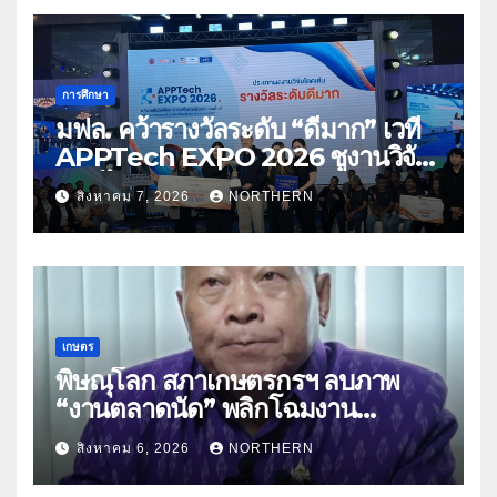
การศึกษา
มฟล. คว้ารางวัลระดับ “ดีมาก” เวที
APPTech EXPO 2026 ชูงานวิจัย
สมุนไพร ขับเคลื่อนนวัตกรรมสู่เชิง
สิงหาคม 7, 2026
NORTHERN
พาณิชย์
เกษตร
พิษณุโลก สภาเกษตรกรฯ ลบภาพ
“งานตลาดนัด” พลิกโฉมงาน
“เกษตรรุ่งเรืองเมืองสองแคว 69” มุ่ง
สิงหาคม 6, 2026
NORTHERN
ประโยชน์เกษตรกร ดึงนวัตกรรม-จับ
คู่ธุรกิจดันสินค้าเกษตรสู่สากล (คลิป)