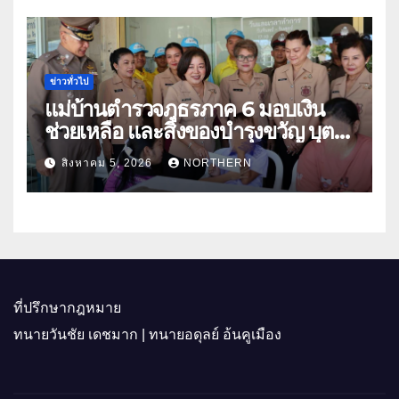
ข่าวทั่วไป
แม่บ้านตำรวจภูธรภาค 6 มอบเงิน
ช่วยเหลือ และสิ่งของบำรุงขวัญ บุตร-
ธิดา ข้าราชการตำรวจจังหวัด
สิงหาคม 5, 2026
NORTHERN
อุทัยธานี
ที่ปรึกษากฎหมาย
ทนายวันชัย เดชมาก | ทนายอดุลย์ อ้นคูเมือง