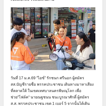
วันที่ 17 ม.ค.69 “ไอซ์” รักชนก ศรีนอก ผู้สมัคร
สส.บัญชีรายชื่อ พรรคประชาชน เดินทางมาหาเสียง
ที่ตลาดใต้ ในเขตเทศบาลนครพิษณุโลก เพื่อ
ช่วย“โฟล์ค“ นายณฐชนน ชนะบูรณาศักดิ์ ผู้สมัคร
ส.ส. พรรคประชาชน เขต 1 เบอร์ 5 จากนั้นได้เดิน