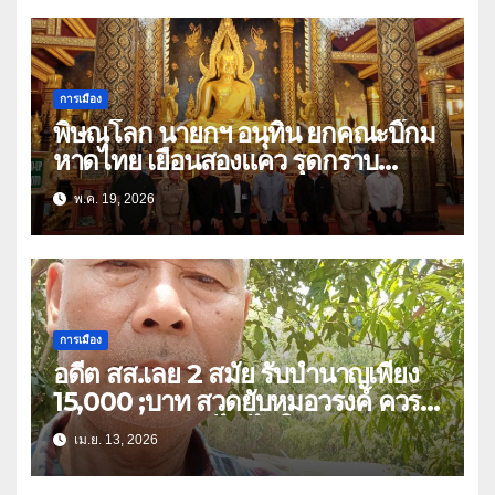
การเมือง
พิษณุโลก นายกฯ อนุทิน ยกคณะบิ๊กม
หาดไทย เยือนสองแคว รุดกราบ
พระพุทธชินราช ก่อนมีภารกิจร่วมฟัง
พ.ค. 19, 2026
พระสวดอธิธรรม บิดา สส.พรรคภูมิใจ
ไทย เขต 3
การเมือง
อดีต สส.เลย 2 สมัย รับบำนาญเพียง
15,000 ;บาท สวดยับหมอวรงค์ ควร
หาวิธีปรับลดแก้ไข ไม่ใช่ยกเลิก
เม.ย. 13, 2026