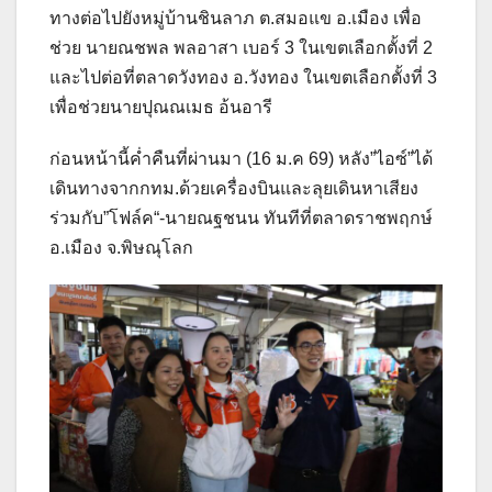
ทางต่อไปยังหมู่บ้านชินลาภ ต.สมอแข อ.เมือง เพื่อ
ช่วย นายณชพล พลอาสา เบอร์ 3 ในเขตเลือกตั้งที่ 2
และไปต่อที่ตลาดวังทอง อ.วังทอง ในเขตเลือกตั้งที่ 3
เพื่อช่วยนายปุณณเมธ อ้นอารี
ก่อนหน้านี้ค่ำคืนที่ผ่านมา (16 ม.ค 69) หลัง”ไอซ์”ได้
เดินทางจากกทม.ด้วยเครื่องบินและลุยเดินหาเสียง
ร่วมกับ”โฟล์ค“-นายณฐชนน ทันทีที่ตลาดราชพฤกษ์
อ.เมือง จ.พิษณุโลก