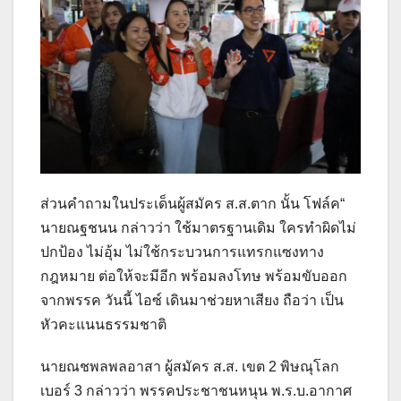
ส่วนคำถามในประเด็นผู้สมัคร ส.ส.ตาก นั้น โฟล์ค“
นายณฐชนน กล่าวว่า ใช้มาตรฐานเดิม ใครทำผิดไม่
ปกป้อง ไม่อุ้ม ไม่ใช้กระบวนการแทรกแซงทาง
กฎหมาย ต่อให้จะมีอีก พร้อมลงโทษ พร้อมขับออก
จากพรรค วันนี้ ไอซ์ เดินมาช่วยหาเสียง ถือว่า เป็น
หัวคะแนนธรรมชาติ
นายณชพลพลอาสา ผู้สมัคร ส.ส. เขต 2 พิษณุโลก
เบอร์ 3 กล่าวว่า พรรคประชาชนหนุน พ.ร.บ.อากาศ