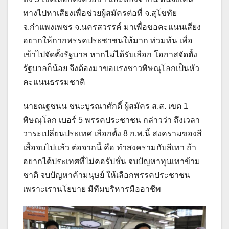
ทางไปหาเสียงเพื่อช่วยผู้สมัครต่อที่ จ.สุโขทัย
จ.กำแพงเพชร จ.นครสวรรค์ มาเพื่อขอคะแนนเสียง
อยากให้กากพรรคประชาชนให้มาก ท่วมท้น เพื่อ
เข้าไปจัดตั้งรัฐบาล หากไม่ได้รับเลือก โอกาสจัดตั้ง
รัฐบาลก็น้อย จึงต้องมาขอแรงชาวพิษณุโลกเป็นหัว
คะแนนธรรมชาติ
นายณฐชนน ชนะบูรณาศักดิ์ ผู้สมัคร ส.ส. เขต 1
พิษณุโลก เบอร์ 5 พรรคประชาชน กล่าวว่า ถึงเวลา
วาระเปลี่ยนประเทศ เลือกตั้ง 8 ก.พ.นี้ สงครามของสี
เสื้อจบไปแล้ว ต่อจากนี้ คือ ทำสงครามกับสีเทา ถ้า
อยากได้ประเทศที่ไม่คอรัปชั่น จบปัญหาทุนเทาข้าม
ชาติ จบปัญหาค้ามนุษย์ ให้เลือกพรรคประชาชน
เพราะเรานโยบาย มีทีมบริหารมืออาชีพ