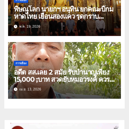
การเมือง
พิษณุโลก นายกฯ อนุทิน ยกคณะบิ๊กม
หาดไทย เยือนสองแคว รุดกราบ
พระพุทธชินราช ก่อนมีภารกิจร่วมฟัง
พ.ค. 19, 2026
พระสวดอธิธรรม บิดา สส.พรรคภูมิใจ
ไทย เขต 3
การเมือง
อดีต สส.เลย 2 สมัย รับบำนาญเพียง
15,000 ;บาท สวดยับหมอวรงค์ ควร
หาวิธีปรับลดแก้ไข ไม่ใช่ยกเลิก
เม.ย. 13, 2026