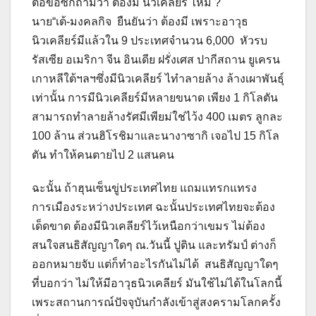
ต่อข้อซักถามว่า ต้องมี นิวเคลียร์ ไหม ?
นาย“เต้-มงคลกิจ ยืนยันว่า ต้องมี เพราะอาวุธ
นิวเคลียร์มีแล้วใน 9 ประเทศจำนวน 6,000 หัวรบ
รัสเซีย อเมริกา จีน อินเดีย ฝรั่งเศส ปากีสถาน ยูเครน
เกาหลีใต้ฯลฯซึ่งมีนิวเคลียร์ ไทำลายล้าง ล้างเผาพันธุ์
เท่านั้น การมีนิวเคลียร์มีหลายขนาด เพียง 1 กิโลตัน
สามารถทำลายล้างรัศมีเพียม่ใช่ไว้ง 400 เมตร ลูกละ
100 ล้าน ส่วนฮิโรชิมาและนางาซากิ เจอไป 15 กิโล
ตัน ทำให้คนตายไป 2 แสนคน
ฉะนั้น ถ้าฮุนเซ็นขู่ประเทศไทย แถมแทรกแทรง
การเมืองระหว่างประเทศ ฉะนั้นประเทศไทยจะต้อง
เด็ดขาด ต้องมีนิวเคลียร์ไว้เหนือกว่าเขมร ไม่ต้อง
สนใจสนธิสัญญาใดๆ ณ.วันนี้ ปูติน และทรัมป์ ต่างก็
ออกหมายจับ แต่ก็ทำอะไรกันไม่ได้ สนธิสัญญาใดๆ
ที่บอกว่า ไม่ให้มีอาวุธนิวเคลียร์ มันใช้ไม่ได้ในโลกนี้
เพระสถานการณ์ปัจจุบันกำลังเข้าสู่สงครามโลกครั้ง