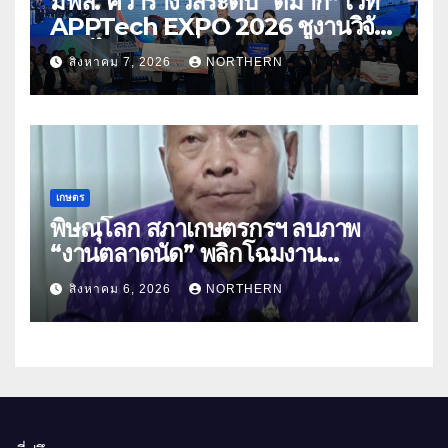
มฟล. คว้ารางวัลระดับ “ดีมาก” เวที
APPTech EXPO 2026 ชูงานวิจัย
สมุนไพร ขับเคลื่อนนวัตกรรมสู่เชิง
สิงหาคม 7, 2026
NORTHERN
พาณิชย์
เกษตร
พิษณุโลก สภาเกษตรกรฯ ลบภาพ
“งานตลาดนัด” พลิกโฉมงาน
“เกษตรรุ่งเรืองเมืองสองแคว 69” มุ่ง
สิงหาคม 6, 2026
NORTHERN
ประโยชน์เกษตรกร ดึงนวัตกรรม-จับ
คู่ธุรกิจดันสินค้าเกษตรสู่สากล (คลิป)