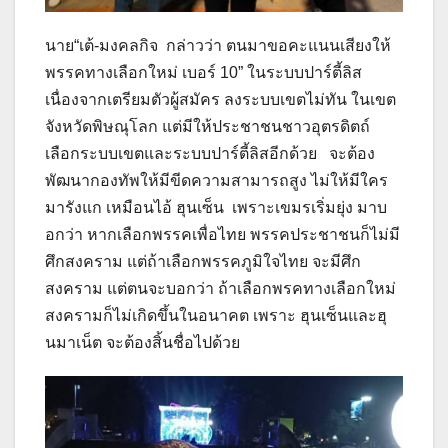
นาย“เต้-มงคลกิจ กล่าวว่า ตนมาขอคะแนนเสียงให้
พรรคทางเลือกใหม่ เบอร์ 10” ในระบบปาร์ตี้ลิส
เนื่องจากเตรียมตัวผู้สมัคร ลงระบบเขตไม่ทัน ในเขต
จังหวัดพิษณุโลก แต่มีให้ประชาชนชาวอุตรดิตถ์
เลือกระบบเขตและระบบปาร์ตี้ลิสอีกด้วย จะต้อง
พัฒนากองทัพให้มีขีดความสามารถสูง ไม่ให้มีใคร
มารังแก เหมือนไอ้ ฮุนเซ็น เพราะเขมรเริ่มยุ่ง มาบ
อกว่า หากเลือกพรรคเพื่อไทย พรรคประชาชนก็ไม่มี
ศึกสงคราม แต่ถ้าเลือกพรรคภูมิใจไทย จะมีศึก
สงคราม แต่ตนจะบอกว่า ถ้าเลือกพรคทางเลือกใหม่
สงครามก็ไม่เกิดขึ้นในอนาคต เพราะ ฮุนเซ็นและฮุ
นมาเน็ต จะต้องสิ้นชื่อไปด้วย