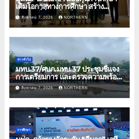
เติมโอกาสทางการศึกษา สร้าง
อนาคตที่มั่นคงให้เด็กและเยาวชน
สิงหาคม 7, 2026
NORTHERN
ด้อยโอกาส
ข่าวทั่วไป
มทบ.37/ศบภ.มทบ.37 ประชุมชี้แจง
การเตรียมการ และตรวจความพร้อม
ด้านการบรรเทาสาธารณภัย
สิงหาคม 7, 2026
NORTHERN
การศึกษา