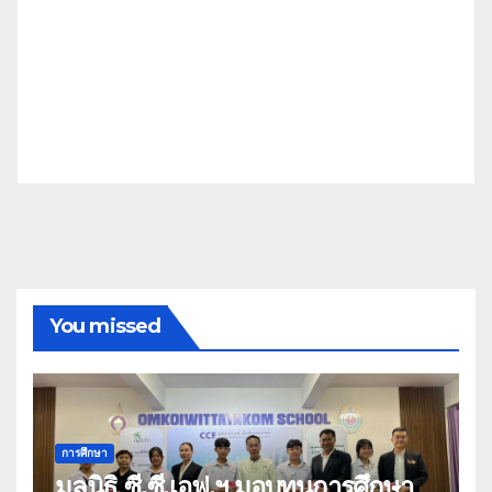
You missed
การศึกษา
มูลนิธิ ซี.ซี.เอฟ.ฯ มอบทุนการศึกษา