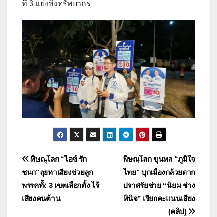
ที่ 3 แย่งชิงทรัพยากร
แนะแนว
พิษณุโลก “ไอซ์ รัก
พิษณุโลก ขุนพล “ภูมิใจ
ชนก”ลุยหาเสียงช่วยลูก
ไทย” บุกเมืองกล้วยตาก
เรื่อง
พรรคทั้ง 3 เขตเลือกตั้ง ไร้
ปราศรัยช่วย “นิยม ช่าง
เสียงคนต้าน
พินิจ” เรียกคะแนนเสียง
(คลิป)