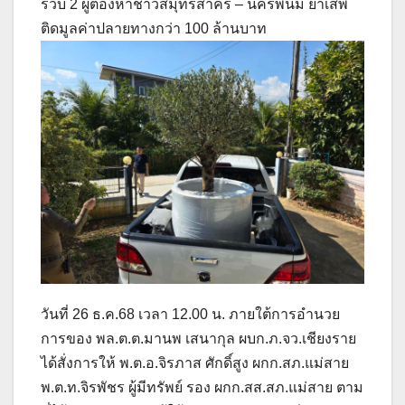
รวบ 2 ผู้ต้องหาชาวสมุทรสาคร – นครพนม ยาเสพ
ติดมูลค่าปลายทางกว่า 100 ล้านบาท
วันที่ 26 ธ.ค.68 เวลา 12.00 น. ภายใต้การอำนวย
การของ พล.ต.ต.มานพ เสนากุล ผบก.ภ.จว.เชียงราย
ได้สั่งการให้ พ.ต.อ.จิรภาส ศักดิ์สูง ผกก.สภ.แม่สาย
พ.ต.ท.จิรพัชร ผู้มีทรัพย์ รอง ผกก.สส.สภ.แม่สาย ตาม