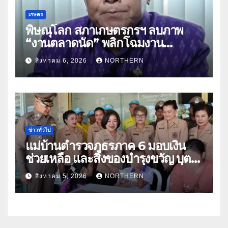
เกษตร
พิษณุโลก สภาเกษตรกรฯ ลบภาพ
“งานตลาดนัด” พลิกโฉมงาน
“เกษตรรุ่งเรืองเมืองสองแคว 69” มุ่ง
สิงหาคม 6, 2026
NORTHERN
ประโยชน์เกษตรกร ดึงนวัตกรรม-จับ
คู่ธุรกิจดันสินค้าเกษตรสู่สากล (คลิป)
ข่าวทั่วไป
แม่บ้านตำรวจภูธรภาค 6 มอบเงิน
ช่วยเหลือ และสิ่งของบำรุงขวัญ บุตร-
ธิดา ข้าราชการตำรวจจังหวัด
สิงหาคม 5, 2026
NORTHERN
อุทัยธานี