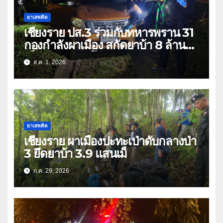
ยาเสพติด
เชียงราย ปส.3 ร่วมกับทหารพราน 31
กองกำลังผาเมือง สกัดยาบ้า 8 ล้าน
เม็ด เครือข่าย โล่ง แซ่ลี
ส.ค. 1, 2026
ยาเสพติด
เชียงราย ผาเมืองปะทะเป่าดับกลางป่า
3 ยึดยาบ้า 3.9 แสนเม็
ก.ค. 29, 2026