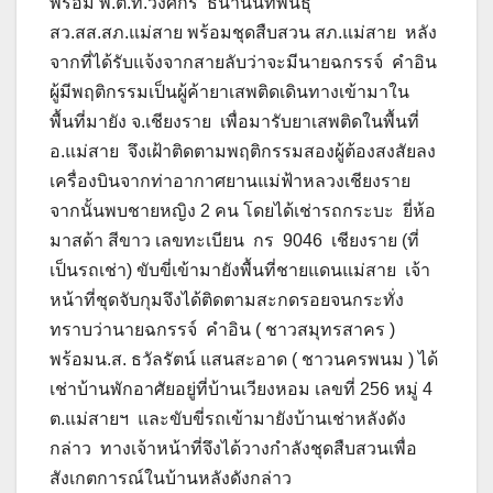
พร้อม พ.ต.ท.วงศกร ธนานนทพันธุ์
สว.สส.สภ.แม่สาย พร้อมชุดสืบสวน สภ.แม่สาย หลัง
จากที่ได้รับแจ้งจากสายลับว่าจะมีนายฉกรรจ์ คำอิน
ผู้มีพฤติกรรมเป็นผู้ค้ายาเสพติดเดินทางเข้ามาใน
พื้นที่มายัง จ.เชียงราย เพื่อมารับยาเสพติดในพื้นที่
อ.แม่สาย จึงเฝ้าติดตามพฤติกรรมสองผู้ต้องสงสัยลง
เครื่องบินจากท่าอากาศยานแม่ฟ้าหลวงเชียงราย
จากนั้นพบชายหญิง 2 คน โดยได้เช่ารถกระบะ ยี่ห้อ
มาสด้า สีขาว เลขทะเบียน กร 9046 เชียงราย (ที่
เป็นรถเช่า) ขับขี่เข้ามายังพื้นที่ชายแดนแม่สาย เจ้า
หน้าที่ชุดจับกุมจึงได้ติดตามสะกดรอยจนกระทั่ง
ทราบว่านายฉกรรจ์ คำอิน ( ชาวสมุทรสาคร )
พร้อมน.ส. ธวัลรัตน์ แสนสะอาด ( ชาวนครพนม ) ได้
เช่าบ้านพักอาศัยอยู่ที่บ้านเวียงหอม เลขที่ 256 หมู่ 4
ต.แม่สายฯ และขับขี่รถเข้ามายังบ้านเช่าหลังดัง
กล่าว ทางเจ้าหน้าที่จึงได้วางกำลังชุดสืบสวนเพื่อ
สังเกตการณ์ในบ้านหลังดังกล่าว