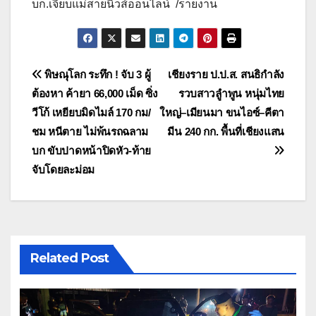
บก.เจี๊ยบแม่สายนิวส์ออนไลน์ /รายงาน
แนะแนว
พิษณุโลก ระทึก ! จับ 3 ผู้
เชียงราย ป.ป.ส. สนธิกำลัง
ต้องหา ค้ายา 66,000 เม็ด ซิ่ง
รวบสาวลูำพูน หนุ่มไทย
เรื่อง
วีโก้ เหยียบมิดไมล์ 170 กม/
ใหญ่–เมียนมา ขนไอซ์–คีตา
ชม หนีตาย ไม่พ้นรถฉลาม
มีน 240 กก. พื้นที่เชียงแสน
บก ขับปาดหน้าปิดหัว-ท้าย
จับโดยละม่อม
Related Post