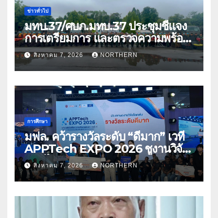
ข่าวทั่วไป
มทบ.37/ศบภ.มทบ.37 ประชุมชี้แจง
การเตรียมการ และตรวจความพร้อม
ด้านการบรรเทาสาธารณภัย
สิงหาคม 7, 2026
NORTHERN
การศึกษา
มฟล. คว้ารางวัลระดับ “ดีมาก” เวที
APPTech EXPO 2026 ชูงานวิจัย
สมุนไพร ขับเคลื่อนนวัตกรรมสู่เชิง
สิงหาคม 7, 2026
NORTHERN
พาณิชย์