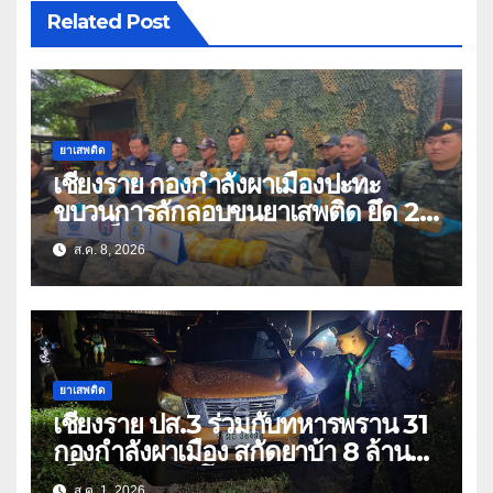
Related Post
ยาเสพติด
เชียงราย กองกำลังผาเมืองปะทะ
ขบวนการลักลอบขนยาเสพติด ยึด 2
ล้านเม็ด
ส.ค. 8, 2026
ยาเสพติด
เชียงราย ปส.3 ร่วมกับทหารพราน 31
กองกำลังผาเมือง สกัดยาบ้า 8 ล้าน
เม็ด เครือข่าย โล่ง แซ่ลี
ส.ค. 1, 2026