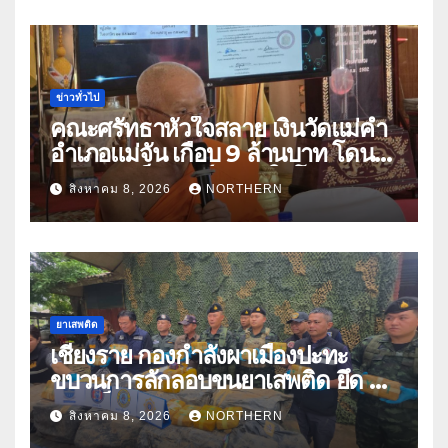
ข่าวทั่วไป
คณะศรัทธาหัวใจสลาย เงินวัดแม่คำ
อำเภอแม่จัน เกือบ 9 ล้านบาท โดน
แก๊งคอลเซ็นเตอร์หลอกให้โอนข้าม
สิงหาคม 8, 2026
NORTHERN
ปีกว่า 66 บัญชี
ยาเสพติด
เชียงราย กองกำลังผาเมืองปะทะ
ขบวนการลักลอบขนยาเสพติด ยึด 2
ล้านเม็ด
สิงหาคม 8, 2026
NORTHERN