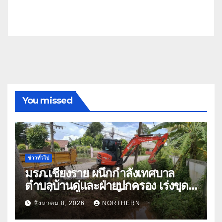
You missed
ข่าวทั่วไป
มรภ.เชียงราย ผนึกกำลังเทศบาล
ตำบลบ้านดู่และฝ่ายปกครอง เร่งขุด
ลอกสิ่งกีดขวางทางน้ำ ป้องกันและลด
สิงหาคม 8, 2026
NORTHERN
ปัญหาน้ำท่วม