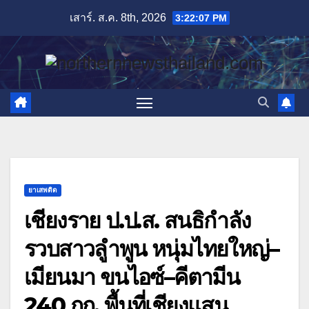
Skip
เสาร์. ส.ค. 8th, 2026
3:22:08 PM
to
content
ยาเสพติด
เชียงราย ป.ป.ส. สนธิกำลัง
รวบสาวลูำพูน หนุ่มไทยใหญ่–
เมียนมา ขนไอซ์–คีตามีน
240 กก. พื้นที่เชียงแสน