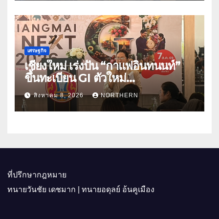
เศรษฐกิจ
เชียงใหม่ เร่งปั้น “กาแฟอินทนนท์”
ขึ้นทะเบียน GI ตัวใหม่
“CHIANGMAI GI NEXT 2026”
สิงหาคม 8, 2026
NORTHERN
ติดอาวุธผู้ประกอบการ 100 ราย ดัน
สินค้าอัตลักษณ์สู่ตลาดพรีเมียม
ที่ปรึกษากฎหมาย
ทนายวันชัย เดชมาก | ทนายอดุลย์ อ้นคูเมือง