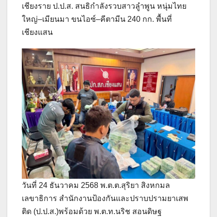
เชียงราย ป.ป.ส. สนธิกำลังรวบสาวลูำพูน หนุ่มไทย
ใหญ่–เมียนมา ขนไอซ์–คีตามีน 240 กก. พื้นที่
เชียงแสน
วันที่ 24 ธันวาคม 2568 พ.ต.ต.สุริยา สิงหกมล
เลขาธิการ สำนักงานป้องกันและปราบปรามยาเสพ
ติด (ป.ป.ส.)พร้อมด้วย พ.ต.ท.นริช สอนดิษฐ