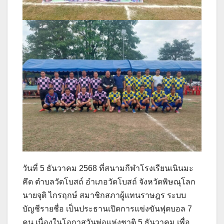
วันที่ 5 ธันวาคม 2568 ที่สนามกีฬาโรงเรียนเนินมะ
คึด ตำบลวัดโบสถ์ อำเภอวัดโบสถ์ จังหวัดพิษณุโลก
นายจุติ ไกรฤกษ์ สมาชิกสภาผู้แทนราษฎร ระบบ
บัญชีรายชื่อ เป็นประธานเปิดการแข่งขันฟุตบอล 7
คน เนื่องในโอกาสวันพ่อแห่งชาติ 5 ธันวาคม เพื่อ