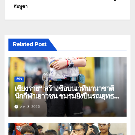
กัมพูชา
Related Post
กีฬา
เชียงราย“ สร้างชื่อบนเวทีนานาชาติ
นักกีฬาเยาวชน ชมรมยิงปืนรณยุทธ
อัดลมเบาเชียงราย คว้าหลายรางวัล
ส.ค. 3, 2026
ในศึก THPSA IPSC Action Air
Level 3