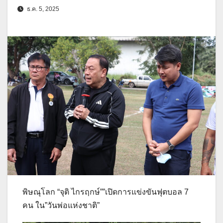
ธ.ค. 5, 2025
พิษณุโลก “จุติ ไกรฤกษ์””เปิดการแข่งขันฟุตบอล 7
คน ใน”วันพ่อแห่งชาติ”