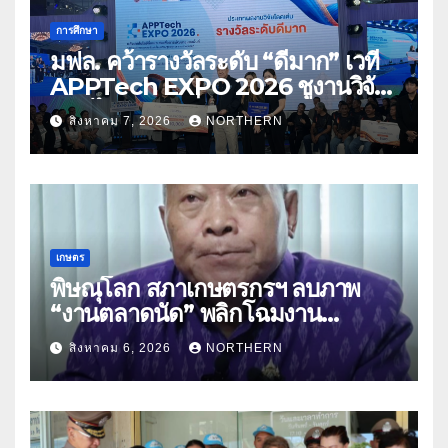
การศึกษา
มฟล. คว้ารางวัลระดับ “ดีมาก” เวที
APPTech EXPO 2026 ชูงานวิจัย
สมุนไพร ขับเคลื่อนนวัตกรรมสู่เชิง
สิงหาคม 7, 2026
NORTHERN
พาณิชย์
เกษตร
พิษณุโลก สภาเกษตรกรฯ ลบภาพ
“งานตลาดนัด” พลิกโฉมงาน
“เกษตรรุ่งเรืองเมืองสองแคว 69” มุ่ง
สิงหาคม 6, 2026
NORTHERN
ประโยชน์เกษตรกร ดึงนวัตกรรม-จับ
คู่ธุรกิจดันสินค้าเกษตรสู่สากล (คลิป)