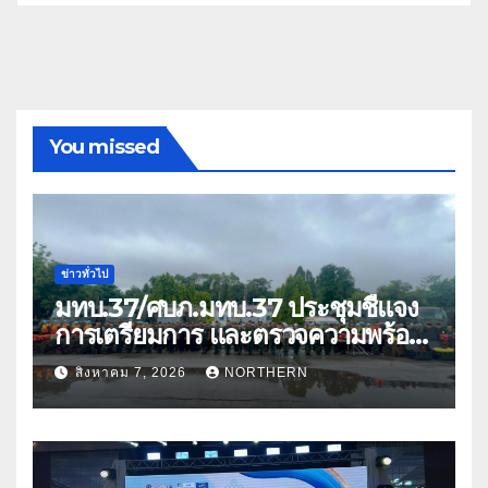
You missed
ข่าวทั่วไป
มทบ.37/ศบภ.มทบ.37 ประชุมชี้แจง
การเตรียมการ และตรวจความพร้อม
ด้านการบรรเทาสาธารณภัย
สิงหาคม 7, 2026
NORTHERN