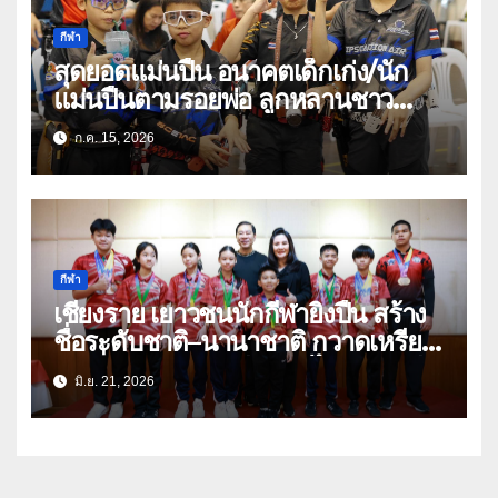
กีฬา
สุดยอดแม่นปืน อนาคตเด็กเก่ง/นัก
แม่นปืนตามรอยพ่อ ลูกหลานชาว
เชียงรายแท้
ก.ค. 15, 2026
กีฬา
เชียงราย เยาวชนนักกีฬายิงปืน สร้าง
ชื่อระดับชาติ–นานาชาติ กวาดเหรียญ
ต่อเนื่อง พร้อมติดทีมชาติไทยลุยเวที
มิ.ย. 21, 2026
โลก