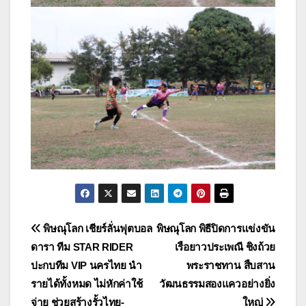
แนะแนว
พิษณุโลก เชียร์ลั่นฟุตบอล
พิษณุโลก พิธีปิดการแข่งขัน
ดารา ทีม STAR RIDER
เรือยาวประเพณี ชิงถ้วย
เรื่อง
ปะกบทีม VIP นครไทย นำ
พระราชทาน สืบสาน
รายได้ทั้งหมด ไม่หักค่าใช้
วัฒนธรรมสองแควอย่างยิ่ง
จ่าย ช่วยสร้างรั้วไทย-
ใหญ่