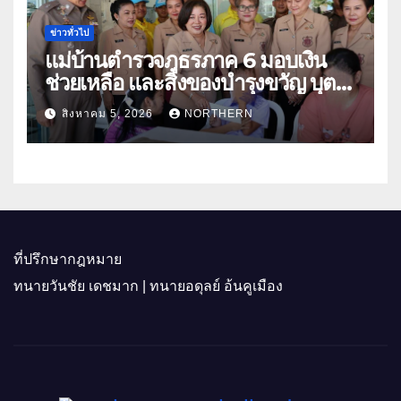
ข่าวทั่วไป
แม่บ้านตำรวจภูธรภาค 6 มอบเงิน
ช่วยเหลือ และสิ่งของบำรุงขวัญ บุตร-
ธิดา ข้าราชการตำรวจจังหวัด
สิงหาคม 5, 2026
NORTHERN
อุทัยธานี
ที่ปรึกษากฎหมาย
ทนายวันชัย เดชมาก | ทนายอดุลย์ อ้นคูเมือง