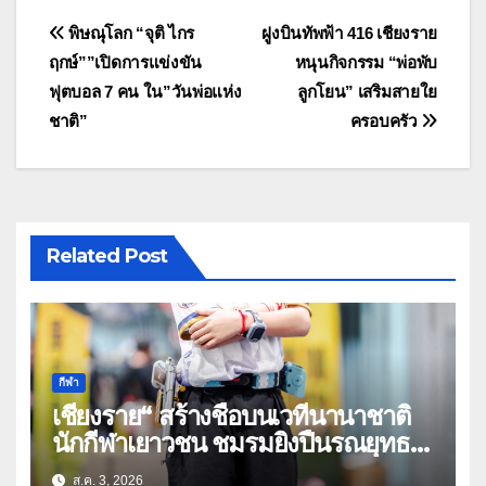
แนะแนว
พิษณุโลก “จุติ ไกร
ฝูงบินทัพฟ้า 416 เชียงราย
ฤกษ์””เปิดการแข่งขัน
หนุนกิจกรรม “พ่อพับ
เรื่อง
ฟุตบอล 7 คน ใน”วันพ่อแห่ง
ลูกโยน” เสริมสายใย
ชาติ”
ครอบครัว
Related Post
กีฬา
เชียงราย“ สร้างชื่อบนเวทีนานาชาติ
นักกีฬาเยาวชน ชมรมยิงปืนรณยุทธ
อัดลมเบาเชียงราย คว้าหลายรางวัล
ส.ค. 3, 2026