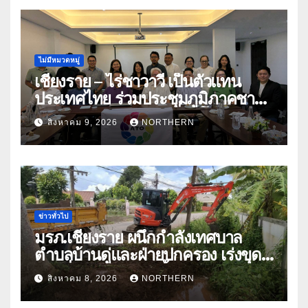
ไม่มีหมวดหมู่
เชียงราย – ไร่ชาวาวี เป็นตัวแทน
ประเทศไทย ร่วมประชุมภูมิภาคชา
อาเซียน ATO 2026 ที่อินโดนีเซีย
สิงหาคม 9, 2026
NORTHERN
หารืออนาคตอุตสาหกรรมชา
ท่ามกลางความท้าทายโลก
ข่าวทั่วไป
มรภ.เชียงราย ผนึกกำลังเทศบาล
ตำบลบ้านดู่และฝ่ายปกครอง เร่งขุด
ลอกสิ่งกีดขวางทางน้ำ ป้องกันและลด
สิงหาคม 8, 2026
NORTHERN
ปัญหาน้ำท่วม