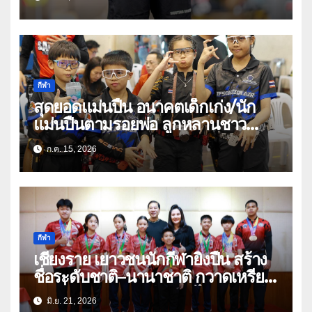
ในศึก THPSA IPSC Action Air
Level 3
กีฬา
สุดยอดแม่นปืน อนาคตเด็กเก่ง/นัก
แม่นปืนตามรอยพ่อ ลูกหลานชาว
เชียงรายแท้
ก.ค. 15, 2026
กีฬา
เชียงราย เยาวชนนักกีฬายิงปืน สร้าง
ชื่อระดับชาติ–นานาชาติ กวาดเหรียญ
ต่อเนื่อง พร้อมติดทีมชาติไทยลุยเวที
มิ.ย. 21, 2026
โลก