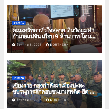
ข่าวทั่วไป
คณะศรัทธาหัวใจสลาย เงินวัดแม่คำ
อำเภอแม่จัน เกือบ 9 ล้านบาท โดน
แก๊งคอลเซ็นเตอร์หลอกให้โอนข้าม
สิงหาคม 8, 2026
NORTHERN
ปีกว่า 66 บัญชี
ยาเสพติด
เชียงราย กองกำลังผาเมืองปะทะ
ขบวนการลักลอบขนยาเสพติด ยึด 2
ล้านเม็ด
สิงหาคม 8, 2026
NORTHERN