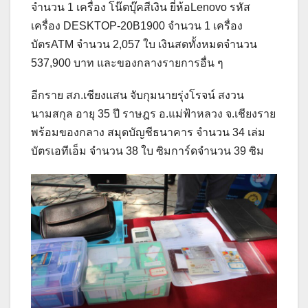
จำนวน 1 เครื่อง โน๊ตบุ๊คสีเงิน ยี่ห้อLenovo รหัส
เครื่อง DESKTOP-20B1900 จำนวน 1 เครื่อง
บัตรATM จำนวน 2,057 ใบ เงินสดทั้งหมดจำนวน
537,900 บาท และของกลางรายการอื่น ๆ
อีกราย สภ.เชียงแสน จับกุมนายรุ่งโรจน์ สงวน
นามสกุล อายุ 35 ปี ราษฎร อ.แม่ฟ้าหลวง จ.เชียงราย
พร้อมของกลาง สมุดบัญชีธนาคาร จำนวน 34 เล่ม
บัตรเอทีเอ็ม จำนวน 38 ใบ ซิมการ์ดจำนวน 39 ซิม