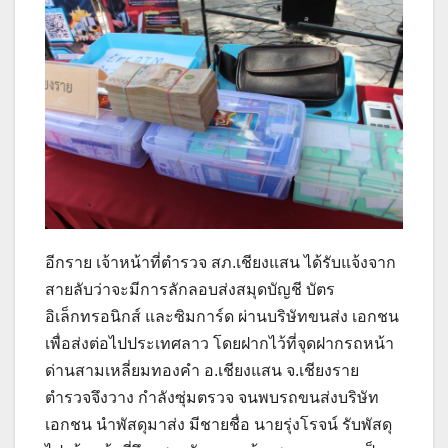
อีกราย เจ้าหน้าที่ตำรวจ สภ.เชียงแสน ได้รับแจ้งจาก
สายลับว่าจะมีการลักลอบส่งสมุดบัญชี บัตร
อิเล็กทรอนิกส์ และซิมการ์ด ผ่านบริษัทขนส่ง เอกชน
เพื่อส่งต่อไปประเทศลาว โดยฝากไว้ที่จุดฝากรถหน้า
ด่านสามเหลี่ยมทองคำ อ.เชียงแสน จ.เชียงราย
ตำรวจจึงวาง กำลังซุ่มตรวจ จนพบรถขนส่งบริษัท
เอกชน นำพัสดุมาส่ง มีชายชื่อ นายรุ่งโรจน์ รับพัสดุ