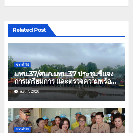
Related Post
ข่าวทั่วไป
มทบ.37/ศบภ.มทบ.37 ประชุมชี้แจง
การเตรียมการ และตรวจความพร้อม
ด้านการบรรเทาสาธารณภัย
ส.ค. 7, 2026
ข่าวทั่วไป