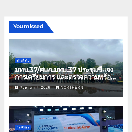
You missed
ข่าวทั่วไป
มทบ.37/ศบภ.มทบ.37 ประชุมชี้แจง
การเตรียมการ และตรวจความพร้อม
ด้านการบรรเทาสาธารณภัย
สิงหาคม 7, 2026
NORTHERN
การศึกษา