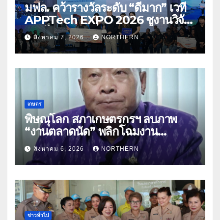
มฟล. คว้ารางวัลระดับ “ดีมาก” เวที
APPTech EXPO 2026 ชูงานวิจัย
สมุนไพร ขับเคลื่อนนวัตกรรมสู่เชิง
สิงหาคม 7, 2026
NORTHERN
พาณิชย์
เกษตร
พิษณุโลก สภาเกษตรกรฯ ลบภาพ
“งานตลาดนัด” พลิกโฉมงาน
“เกษตรรุ่งเรืองเมืองสองแคว 69” มุ่ง
สิงหาคม 6, 2026
NORTHERN
ประโยชน์เกษตรกร ดึงนวัตกรรม-จับ
คู่ธุรกิจดันสินค้าเกษตรสู่สากล (คลิป)
ข่าวทั่วไป