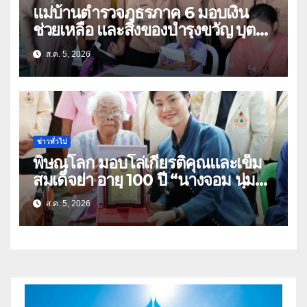
แม่บ้านตำรวจภูธรภาค 6 มอบเงิน
ช่วยเหลือ และสิ่งของบำรุงขวัญ บุตร-
ธิดา ข้าราชการตำรวจจังหวัด
ส.ค. 5, 2026
อุทัยธานี
ข่าวทั่วไป
พิษณุโลก มอบโล่เกียรติคุณและเข็ม
สมเด็จย่า อายุ 100 ปี “นางจอม นุ่ม
เนตร” ตำบลบ้านกร่าง อำเภอเมือง
ส.ค. 5, 2026