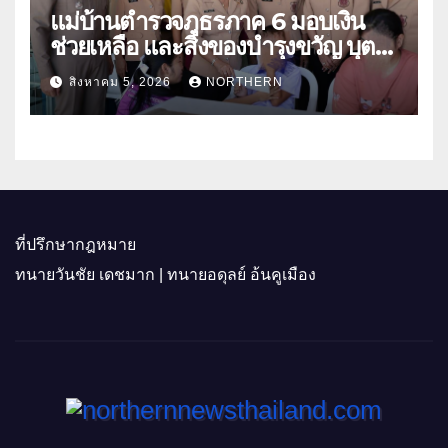
แม่บ้านตำรวจภูธรภาค 6 มอบเงิน
ช่วยเหลือ และสิ่งของบำรุงขวัญ บุตร-
ธิดา ข้าราชการตำรวจจังหวัด
สิงหาคม 5, 2026
NORTHERN
อุทัยธานี
ที่ปรึกษากฎหมาย
ทนายวันชัย เดชมาก | ทนายอดุลย์ อ้นคูเมือง