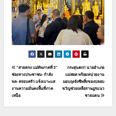
แนะแนว
“สายตรง แม่ทัพภาคที่ 3”
กระสุนตก!! นายอำเภอ
ช่องทางประชาชน- กำลัง
แม่สอด พร้อมหน่วยงาน
เรื่อง
พล- ครอบครัว แจ้งเบาะแส
มอบถุงยังชีพสิ่งของปลอบ
งานความมั่นคงพื้นที่ภาค
ขวัญช่วยเหลือราษฏรแนว
เหนือ
ชายแดน