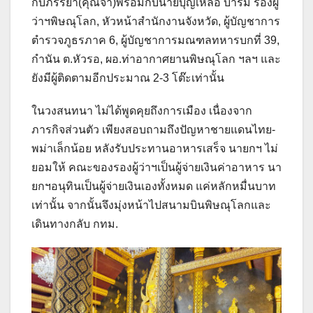
กับภรรยา(คุณจ๋า)พร้อมกับนายบุญเหลือ บารมี รองผู้
ว่าฯพิษณุโลก, หัวหน้าสำนักงานจังหวัด, ผู้บัญชาการ
ตำรวจภูธรภาค 6, ผู้บัญชาการมณฑลทหารบกที่ 39,
กำนัน ต.หัวรอ, ผอ.ท่าอากาศยานพิษณุโลก ฯลฯ และ
ยังมีผู้ติดตามอีกประมาณ 2-3 โต๊ะเท่านั้น
ในวงสนทนา ไม่ได้พูดคุยถึงการเมือง เนื่องจาก
ภารกิจส่วนตัว เพียงสอบถามถึงปัญหาชายแดนไทย-
พม่าเล็กน้อย หลังรับประทานอาหารเสร็จ นายกฯ ไม่
ยอมให้ คณะของรองผู้ว่าฯเป็นผู้จ่ายเงินค่าอาหาร นา
ยกฯอนุทินเป็นผู้จ่ายเงินเองทั้งหมด แค่หลักหมื่นบาท
เท่านั้น จากนั้นจึงมุ่งหน้าไปสนามบินพิษณุโลกและ
เดินทางกลับ กทม.