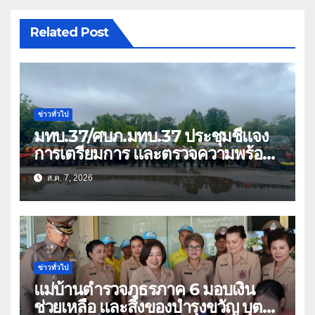
Related Post
ข่าวทั่วไป
มทบ.37/ศบภ.มทบ.37 ประชุมชี้แจง
การเตรียมการ และตรวจความพร้อม
ด้านการบรรเทาสาธารณภัย
ส.ค. 7, 2026
ข่าวทั่วไป
แม่บ้านตำรวจภูธรภาค 6 มอบเงิน
ช่วยเหลือ และสิ่งของบำรุงขวัญ บุตร-