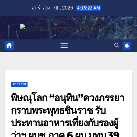
Skip
ศุกร์. ส.ค. 7th, 2026
4:15:23 AM
to
content
ข่าวทั่วไป
พิษณุโลก “อนุทิน”ควงภรรยา
กราบพระพุทธชินราช รับ
ประทานอาหารเที่ยงกับรองผู้
ว่าฯ ผบช.ภาค 6 ผบ.มทบ.39