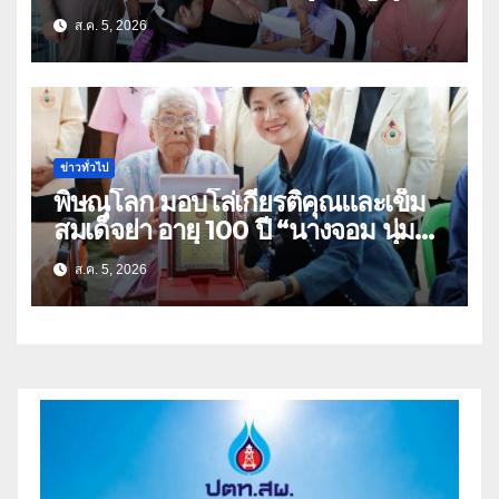
ธิดา ข้าราชการตำรวจจังหวัด
ส.ค. 5, 2026
อุทัยธานี
ข่าวทั่วไป
พิษณุโลก มอบโล่เกียรติคุณและเข็ม
สมเด็จย่า อายุ 100 ปี “นางจอม นุ่ม
เนตร” ตำบลบ้านกร่าง อำเภอเมือง
ส.ค. 5, 2026