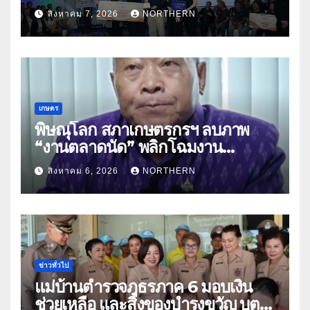
สมุนไพร ขับเคลื่อนนวัตกรรมสู่เชิง
สิงหาคม 7, 2026
NORTHERN
พาณิชย์
เกษตร
พิษณุโลก สภาเกษตรกรฯ ลบภาพ
“งานตลาดนัด” พลิกโฉมงาน
“เกษตรรุ่งเรืองเมืองสองแคว 69” มุ่ง
สิงหาคม 6, 2026
NORTHERN
ประโยชน์เกษตรกร ดึงนวัตกรรม-จับ
คู่ธุรกิจดันสินค้าเกษตรสู่สากล (คลิป)
ข่าวทั่วไป
แม่บ้านตำรวจภูธรภาค 6 มอบเงิน
ช่วยเหลือ และสิ่งของบำรุงขวัญ บุตร-