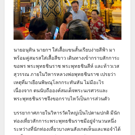
นายอนุทิน นายกฯ ใส่เสื้อแขนสั้นเรียบง่ายสีฟ้า มา
พร้อมคู่สมรสใส่เสื้อสีขาว เดินทางเข้ากราบสักการะ
ขอพร พระพุทธชินราช พระพุทธชินสีห์ และท้าวเวส
สุวรรณ ภายในวิหารหลวงพ่อพุทธชินราช เปรยว่า
เหตุที่มาเยือนพิษณุโลกกระทันหัน ไม่มีอะไร
เนื่องจาก ตนนับถือองค์สมเด็จพระนเรศวรและ
พระพุทธชินราชจึงขอกราบไหว้เป็นการส่วนตัว
บรรยากาศภายในวิหารวัดใหญ่เป็นไปตามปกติ มีนัก
ท่องเที่ยวสักการะพระพุทธชินราชมีอยู่จำนวนหนึ่ง
ระหว่างที่นักท่องเที่ยวบางคนสังเกตเห็นและพอจำได้