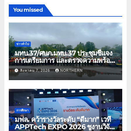
You missed
ข่าวทั่วไป
มทบ.37/ศบภ.มทบ.37 ประชุมชี้แจง
การเตรียมการ และตรวจความพร้อม
ด้านการบรรเทาสาธารณภัย
สิงหาคม 7, 2026
NORTHERN
การศึกษา
มฟล. คว้ารางวัลระดับ “ดีมาก” เวที
APPTech EXPO 2026 ชูงานวิจัย