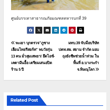
ศูนย์บรรเทาสาธารณภัยมณฑลทหารบกที่ 39
แนะแนว
พะเยา บุกตรวจ”ภูซาง
มทบ.39 จับมือบริษัท
เฮือนไทยรีสอร์ท” พบวัยรุ่น
ปตท.สผ. สยาม จำกัด มอบ
เรื่อง
13 คน มั่วสุมเสพยา! ยึดไอซ์-
ถุงยังชีพช่วยน้ำท่วม ใน
เคตามีนอื้อ เตรียมเสนอปิด
พื้นที่ อ.บางระกำ
ร้าน 5 ปี
จ.พิษณุโลก
Related Post