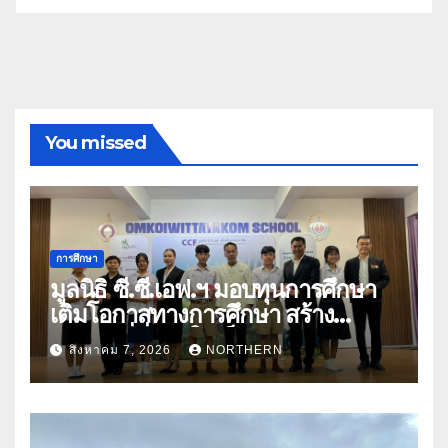
You missed
การศึกษา
มูลนิธิ ซี.ซี.เอฟ.ฯ มอบทุนการศึกษา
เติมโอกาสทางการศึกษา สร้าง
อนาคตที่มั่นคงให้เด็กและเยาวชน
สิงหาคม 7, 2026
NORTHERN
ด้อยโอกาส