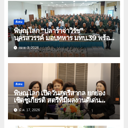
สังคม
พิษณุโลก “ปลาร้าจ่าวิรัช”
นครสวรรค์ มอบทหาร มทบ.39 พร้อม
เสื้อยืด 1,500 ตัว
เม.ย. 3, 2026
สังคม
พิษณุโลก เปิดวันสตรีสากล ยกย่อง
เชิดชูเกียรติ สตรีที่มีผลงานดีเด่น
ยกะะดับความเท่าเทียม
มี.ค. 17, 2026