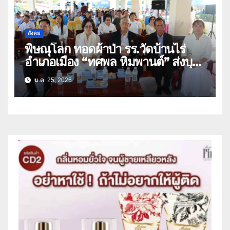
สังคม
พิษณุโลก ทอดผ้าป่า รร.วัดบ้านไร่
อำเภอเมือง “ทศพล หิมพานต์” ส่งบุตร
สาว”ผักบุ้ง หิมพานต์” ร้องเพลงแหล่
ม.ค. 25, 2026
ให้ผู้ร่วมบุญรับฟัง(คลิป)