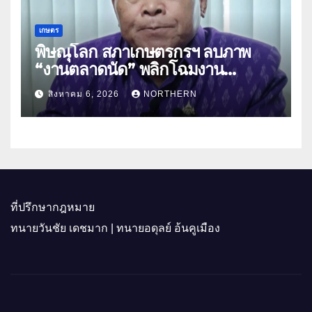
เกษตร
พิษณุโลก สภาเกษตรกรฯ ลบภาพ
“งานตลาดนัด” พลิกโฉมงาน
“เกษตรรุ่งเรืองเมืองสองแคว 69” มุ่ง
สิงหาคม 6, 2026
NORTHERN
ประโยชน์เกษตรกร ดึงนวัตกรรม-จับ
คู่ธุรกิจดันสินค้าเกษตรสู่สากล (คลิป)
ที่ปรึกษากฎหมาย
ทนายวันชัย เดชมาก | ทนายอดุลย์ อ้นคูเมือง