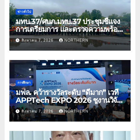
ข่าวทั่วไป
มทบ.37/ศบภ.มทบ.37 ประชุมชี้แจง
การเตรียมการ และตรวจความพร้อม
ด้านการบรรเทาสาธารณภัย
สิงหาคม 7, 2026
NORTHERN
การศึกษา
มฟล. คว้ารางวัลระดับ “ดีมาก” เวที
APPTech EXPO 2026 ชูงานวิจัย
สมุนไพร ขับเคลื่อนนวัตกรรมสู่เชิง
สิงหาคม 7, 2026
NORTHERN
พาณิชย์