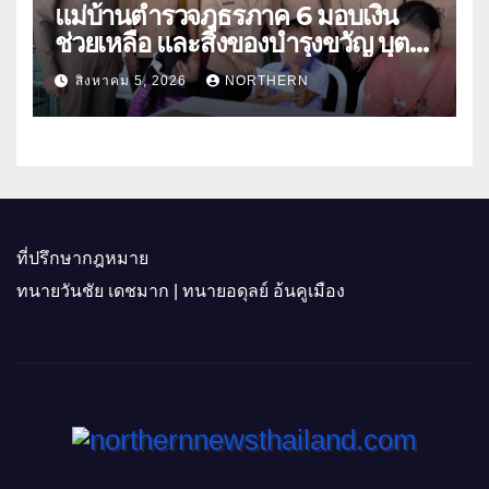
แม่บ้านตำรวจภูธรภาค 6 มอบเงิน
ช่วยเหลือ และสิ่งของบำรุงขวัญ บุตร-
ธิดา ข้าราชการตำรวจจังหวัด
สิงหาคม 5, 2026
NORTHERN
อุทัยธานี
ที่ปรึกษากฎหมาย
ทนายวันชัย เดชมาก | ทนายอดุลย์ อ้นคูเมือง