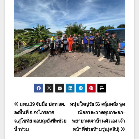
แนะแนว
มทบ.39 จับมือ ปตท.สผ.
หนุ่มใหญ่วัย 56 คลุ้มคลั่ง พูด
ลงพื้นที่ อ.กงไกรลาศ
เพ้ออาละวาดทุบกระจก–
เรื่อง
จ.สุโขทัย มอบถุงยังชีพช่วย
พยายามเผาบ้านตัวเอง เจ้า
น้ำท่วม
หน้าที่ช่วยห้ามวุ่น(คลิป)