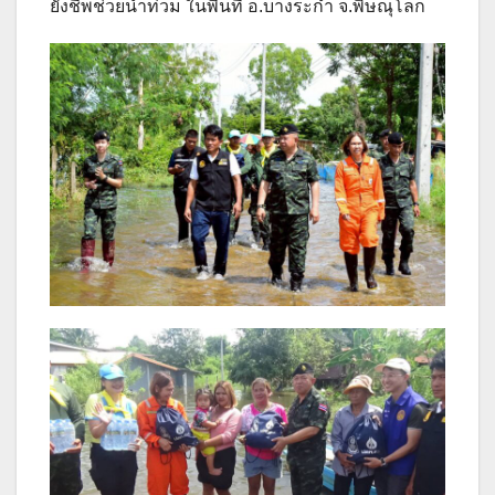
ยังชีพช่วยน้ำท่วม ในพื้นที่ อ.บางระกำ จ.พิษณุโลก