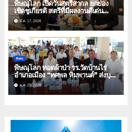
พิษณุโลก เปิดวันสตรีสากล ยกย่อง
เชิดชูเกียรติ สตรีที่มีผลงานดีเด่น
ยกะะดับความเท่าเทียม
มี.ค. 17, 2026
สังคม
พิษณุโลก ทอดผ้าป่า รร.วัดบ้านไร่
อำเภอเมือง “ทศพล หิมพานต์” ส่งบุตร
สาว”ผักบุ้ง หิมพานต์” ร้องเพลงแหล่
ม.ค. 25, 2026
ให้ผู้ร่วมบุญรับฟัง(คลิป)