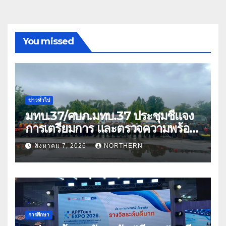
You missed
ข่าวทั่วไป
มทบ.37/ศบภ.มทบ.37 ประชุมชี้แจง
การเตรียมการ และตรวจความพร้อม
ด้านการบรรเทาสาธารณภัย
สิงหาคม 7, 2026
NORTHERN
การศึกษา