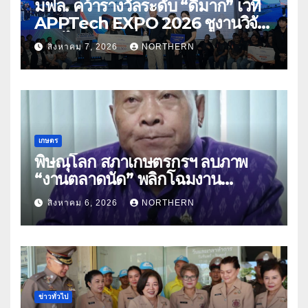
มฟล. คว้ารางวัลระดับ “ดีมาก” เวที
APPTech EXPO 2026 ชูงานวิจัย
สมุนไพร ขับเคลื่อนนวัตกรรมสู่เชิง
สิงหาคม 7, 2026
NORTHERN
พาณิชย์
เกษตร
พิษณุโลก สภาเกษตรกรฯ ลบภาพ
“งานตลาดนัด” พลิกโฉมงาน
“เกษตรรุ่งเรืองเมืองสองแคว 69” มุ่ง
สิงหาคม 6, 2026
NORTHERN
ประโยชน์เกษตรกร ดึงนวัตกรรม-จับ
คู่ธุรกิจดันสินค้าเกษตรสู่สากล (คลิป)
ข่าวทั่วไป