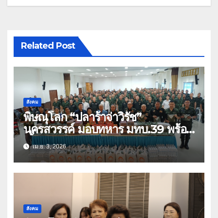
Related Post
สังคม
พิษณุโลก “ปลาร้าจ่าวิรัช”
นครสวรรค์ มอบทหาร มทบ.39 พร้อม
เสื้อยืด 1,500 ตัว
เม.ย. 3, 2026
สังคม