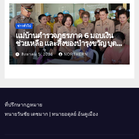
ข่าวทั่วไป
แม่บ้านตำรวจภูธรภาค 6 มอบเงิน
ช่วยเหลือ และสิ่งของบำรุงขวัญ บุตร-
ธิดา ข้าราชการตำรวจจังหวัด
สิงหาคม 5, 2026
NORTHERN
อุทัยธานี
ที่ปรึกษากฎหมาย
ทนายวันชัย เดชมาก | ทนายอดุลย์ อ้นคูเมือง