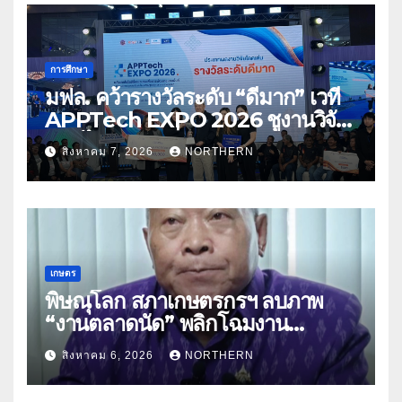
การศึกษา
มฟล. คว้ารางวัลระดับ “ดีมาก” เวที
APPTech EXPO 2026 ชูงานวิจัย
สมุนไพร ขับเคลื่อนนวัตกรรมสู่เชิง
สิงหาคม 7, 2026
NORTHERN
พาณิชย์
เกษตร
พิษณุโลก สภาเกษตรกรฯ ลบภาพ
“งานตลาดนัด” พลิกโฉมงาน
“เกษตรรุ่งเรืองเมืองสองแคว 69” มุ่ง
สิงหาคม 6, 2026
NORTHERN
ประโยชน์เกษตรกร ดึงนวัตกรรม-จับ
คู่ธุรกิจดันสินค้าเกษตรสู่สากล (คลิป)