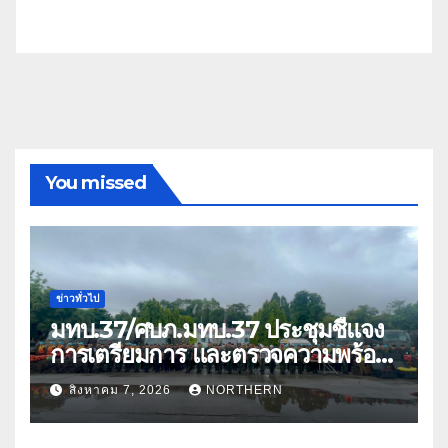
You missed
ข่าวทั่วไป
มทบ.37/ศบภ.มทบ.37 ประชุมชี้แจง
การเตรียมการ และตรวจความพร้อม
ด้านการบรรเทาสาธารณภัย
สิงหาคม 7, 2026
NORTHERN