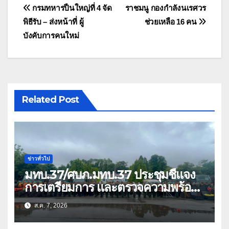
แนะแนว
กรมทหารปืนใหญ่ที่ 4 จัด
ราชมนู กองกำลังนเรศวร
พิธีรับ – ส่งหน้าที่ ผู้
ช่วยเหลือ 16 คน
เรื่อง
บังคับการคนใหม่
Related Post
ข่าวทั่วไป
มทบ.37/ศบภ.มทบ.37 ประชุมชี้แจง
การเตรียมการ และตรวจความพร้อม
ด้านการบรรเทาสาธารณภัย
ส.ค. 7, 2026