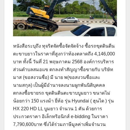
หนังสือระบุถึง ทุจริตจัดซื้อจัดจัดจ้าง ซื้อรถขุดดินตีน
ตะขาบยาวในราคาที่สูงกว่าท้องตลาดถึง 4,146,000
บาท ทั้งนี้ วันที่ 21 พฤษภาคม 2568 องค์การบริหาร
ส่วนตำบลสมอแข ตกลงทำสัญญาซื้อขายกับ บริษัท
มาส (ขอสงวนชื่อ) มี นาย พ(ขอสงวนชื่อและ
นามสกุล) เป็นผู้มีอำนาจลงนามผูกพันนิติบุคคล
ตกลงซื้อขายรถ ขุดดินตีนตะขาบบูมยาว ขนาดไม่
น้อยกว่า 150 แรงม้า ยี่ห้อ รุ่น Hyundai ( ฮุนได ) รุ่น
HX 220 HD LL บูมยาว จำนวน 1 คัน ด้วยการ
ประกวดราคา อิเล็กทริอนิกส์ e-bidding ในราคา
7,790,600บาท ซึ่งได้ร่วมภาษีมูลค่าเพิ่มจำนวน