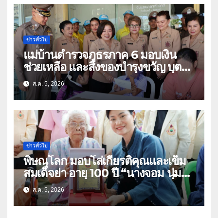
ข่าวทั่วไป
แม่บ้านตำรวจภูธรภาค 6 มอบเงิน
ช่วยเหลือ และสิ่งของบำรุงขวัญ บุตร-
ธิดา ข้าราชการตำรวจจังหวัด
ส.ค. 5, 2026
อุทัยธานี
ข่าวทั่วไป
พิษณุโลก มอบโล่เกียรติคุณและเข็ม
สมเด็จย่า อายุ 100 ปี “นางจอม นุ่ม
เนตร” ตำบลบ้านกร่าง อำเภอเมือง
ส.ค. 5, 2026