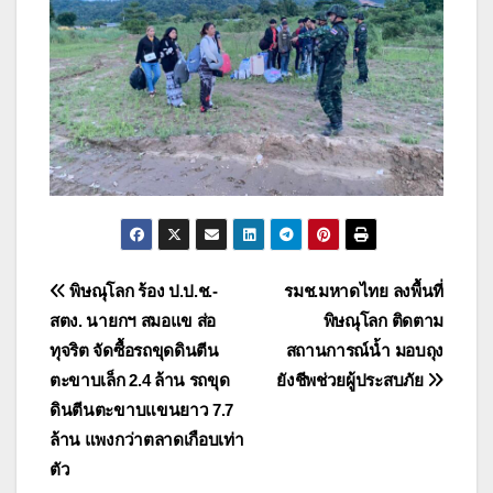
แนะแนว
พิษณุโลก ร้อง ป.ป.ช.-
รมช.มหาดไทย ลงพื้นที่
สตง. นายกฯ สมอแข ส่อ
พิษณุโลก ติดตาม
เรื่อง
ทุจริต จัดซื้อรถขุดดินตีน
สถานการณ์น้ำ มอบถุง
ตะขาบเล็ก 2.4 ล้าน รถขุด
ยังชีพช่วยผู้ประสบภัย
ดินตีนตะขาบแขนยาว 7.7
ล้าน แพงกว่าตลาดเกือบเท่า
ตัว