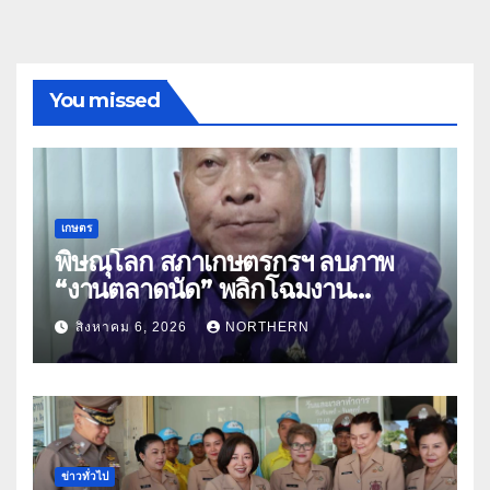
You missed
เกษตร
พิษณุโลก สภาเกษตรกรฯ ลบภาพ
“งานตลาดนัด” พลิกโฉมงาน
“เกษตรรุ่งเรืองเมืองสองแคว 69” มุ่ง
สิงหาคม 6, 2026
NORTHERN
ประโยชน์เกษตรกร ดึงนวัตกรรม-จับ
คู่ธุรกิจดันสินค้าเกษตรสู่สากล (คลิป)
ข่าวทั่วไป