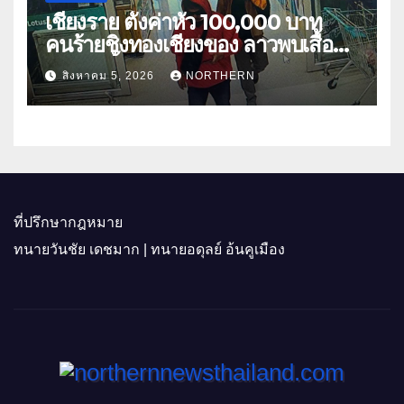
เชียงราย ตั้งค่าหัว 100,000 บาท
คนร้ายชิงทองเชียงของ ลาวพบเสื้อผ้า
คนร้ายตั้งจุดตรวจตามเส้นทาง
สิงหาคม 5, 2026
NORTHERN
ที่ปรึกษากฎหมาย
ทนายวันชัย เดชมาก | ทนายอดุลย์ อ้นคูเมือง