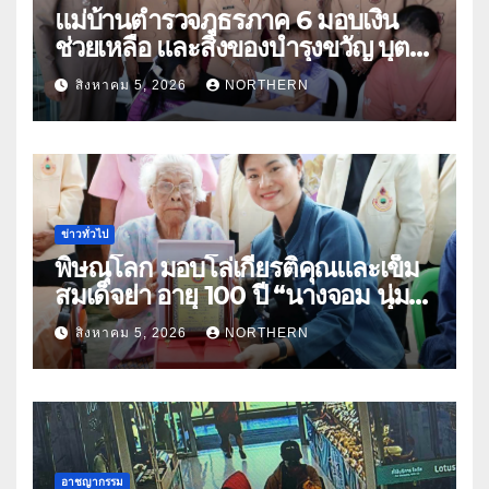
แม่บ้านตำรวจภูธรภาค 6 มอบเงิน
ช่วยเหลือ และสิ่งของบำรุงขวัญ บุตร-
ธิดา ข้าราชการตำรวจจังหวัด
สิงหาคม 5, 2026
NORTHERN
อุทัยธานี
ข่าวทั่วไป
พิษณุโลก มอบโล่เกียรติคุณและเข็ม
สมเด็จย่า อายุ 100 ปี “นางจอม นุ่ม
เนตร” ตำบลบ้านกร่าง อำเภอเมือง
สิงหาคม 5, 2026
NORTHERN
อาชญากรรม