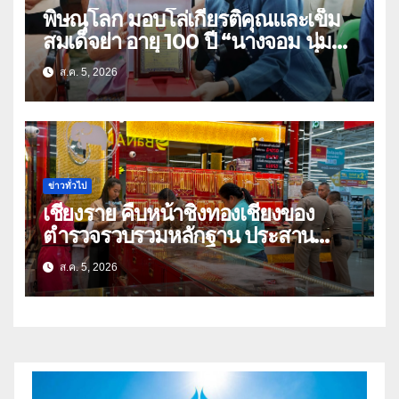
พิษณุโลก มอบโล่เกียรติคุณและเข็ม
สมเด็จย่า อายุ 100 ปี “นางจอม นุ่ม
เนตร” ตำบลบ้านกร่าง อำเภอเมือง
ส.ค. 5, 2026
ข่าวทั่วไป
เชียงราย คืบหน้าชิงทองเชียงของ
ตำรวจรวบรวมหลักฐาน ประสาน
สปป.ลาว ติดตามจับกุม
ส.ค. 5, 2026