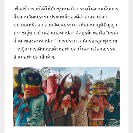
เพื่อสร้างรายได้ให้กับชุนชน กิจกรรมในงานเน้นการ
สืบสานวัฒนธรรมประเพณีของดีอำเภอท่าปลา
ขบวนแห่ผีตลก ลานวัฒนธรรม เวทีเสวนาภูมิปัญญา
ปราชญ์ชาวบ้านอำเภอท่าปลา จัดบูธผ้าทอมือ “มรดก
ล้ำค่าของคนท่าปลา” การประกวดนักร้องลูกทุ่งชาย
– หญิง การเดินแบบผ้าทอท่าปลาในลานวัฒนธรรม
อำเภอท่าปลาอีกด้วย