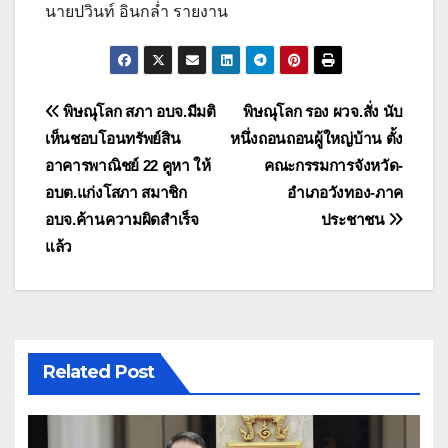
นายปวินท์ อินกล่ำ รายงาน
แนะแนว
พิษณุโลก สภา อบจ.มีมติ
พิษณุโลก รอง ผวจ.สั่ง นับ
เห็นชอบโอนทรัพย์สิน
หนึ่งถอนถอนผู้ใหญ่บ้าน ตั้ง
เรื่อง
อาคารพาณิชย์ 22 คูหา ให้
คณะกรรมการจังหวัด-
อบต.แก่งโสภา สมาชิก
อำเภอวังทอง-ภาค
อบจ.ค้านความผิดสำเร็จ
ประชาชน
แล้ว
Related Post