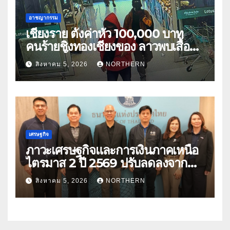
อาชญากรรม
เชียงราย ตั้งค่าหัว 100,000 บาท
คนร้ายชิงทองเชียงของ ลาวพบเสื้อผ้า
คนร้ายตั้งจุดตรวจตามเส้นทาง
สิงหาคม 5, 2026
NORTHERN
เศรษฐกิจ
ภาวะเศรษฐกิจและการเงินภาคเหนือ
ไตรมาส 2 ปี 2569 ปรับลดลงจาก
ราคาพลังงาน ค่าครองชีพ
สิงหาคม 5, 2026
NORTHERN