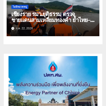
ไม่มีหมวดหมู่
เชียงราย รมว.ยุติธรรม ตรวจ
ชายแดนสามเหลี่ยมทองคำ ย้ำไทย–
ลาว ผนึกกำลังสกัดยาเสพติด
ก.ค. 22, 2026