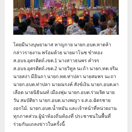
โดยมีนางบุษยามาส หาญกาย นายก.อบต.หาดล้า
กล่าวรายงาน พร้อมด้วย นายมาโนช ขำทอง
ส.อบจ.อุตรดิตถ์.เขต.1 นางสาวธนพร คำจร
ส.อบจ.อุตรดิตถ์.เขต.2 นายวิทูล นะถ้า นายก.ทต.จริม
นายสง่า มีอินถา นายก.ทต.ท่าปลา นายสมพร นะถา
นายก.อบต.ท่าปลา นายณรงค์ สังข์เงิน นายก.อบต.ผา
เลือด นายนิธินนท์ เมืองพุ่ม นายก.อบต.ร่วมจิต นาย
วัน สมบัติยา นายก.อบต.นางพญา จ.ส.อ.ฉัตรชาย
งอกไม้. นายก.อบต.น้ำหมัน และเจ้าหน้าที่หน่วยงาน
ทุกภาคส่วน ผู้นำท้องถิ่นท้องที่ ประชาชนในพื้นที่
ร่วมกันแถลงข่าวในครั้งนี้