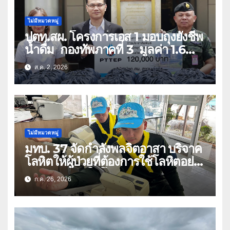
ไม่มีหมวดหมู่
ปตท.สผ. โครงการเอส 1 มอบถุงยังชีพ
น้ำดื่ม กองทัพภาคที่ 3 มูลค่า 1.6
ล้านบาท
ส.ค. 2, 2026
ไม่มีหมวดหมู่
มทบ. 37 จัดกำลังพลจิตอาสา บริจาค
โลหิตให้ผู้ป่วยที่ต้องการใช้โลหิตอย่าง
เร่งด่วน เนื่องในโอกาสวันเฉลิม
ก.ค. 26, 2026
พระชนมพรรษา 74 พรรษา และถวาย
เป็นพระราชกุศลแด่พระบาทสมเด็จ
พระเจ้าอยู่หัว