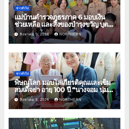
ข่าวทั่วไป
แม่บ้านตำรวจภูธรภาค 6 มอบเงิน
ช่วยเหลือ และสิ่งของบำรุงขวัญ บุตร-
ธิดา ข้าราชการตำรวจจังหวัด
สิงหาคม 5, 2026
NORTHERN
อุทัยธานี
ข่าวทั่วไป
พิษณุโลก มอบโล่เกียรติคุณและเข็ม
สมเด็จย่า อายุ 100 ปี “นางจอม นุ่ม
เนตร” ตำบลบ้านกร่าง อำเภอเมือง
สิงหาคม 5, 2026
NORTHERN