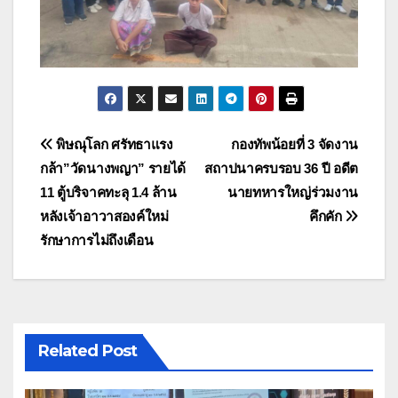
แนะแนว
พิษณุโลก ศรัทธาแรง
กองทัพน้อยที่ 3 จัดงาน
กล้า”วัดนางพญา” รายได้
สถาปนาครบรอบ 36 ปี อดีต
เรื่อง
11 ตู้บริจาคทะลุ 1.4 ล้าน
นายทหารใหญ่ร่วมงาน
หลังเจ้าอาวาสองค์ใหม่
คึกคัก
รักษาการไม่ถึงเดือน
Related Post