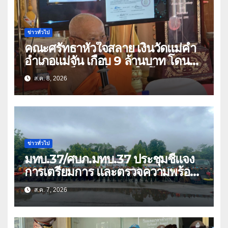
ข่าวทั่วไป
คณะศรัทธาหัวใจสลาย เงินวัดแม่คำ
อำเภอแม่จัน เกือบ 9 ล้านบาท โดน
แก๊งคอลเซ็นเตอร์หลอกให้โอนข้ามปีก
ส.ค. 8, 2026
ว่า 66 บัญชี
ข่าวทั่วไป
มทบ.37/ศบภ.มทบ.37 ประชุมชี้แจง
การเตรียมการ และตรวจความพร้อม
ด้านการบรรเทาสาธารณภัย
ส.ค. 7, 2026