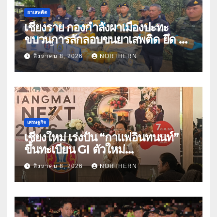
ยาเสพติด
เชียงราย กองกำลังผาเมืองปะทะ
ขบวนการลักลอบขนยาเสพติด ยึด 2
ล้านเม็ด
สิงหาคม 8, 2026
NORTHERN
เศรษฐกิจ
เชียงใหม่ เร่งปั้น “กาแฟอินทนนท์”
ขึ้นทะเบียน GI ตัวใหม่
“CHIANGMAI GI NEXT 2026”
สิงหาคม 8, 2026
NORTHERN
ติดอาวุธผู้ประกอบการ 100 ราย ดัน
สินค้าอัตลักษณ์สู่ตลาดพรีเมียม