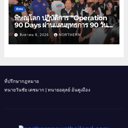
สังคม
พิษณุโลก ปฏิบัติการ “Operation
90 Days ผ่านแผนยุทธการ 90 วัน
พิชิตยาเสพติด” ปราบปรามกวาดล้าง
สิงหาคม 8, 2026
NORTHERN
ยาเสพติดสถานบันเทิง พบสารเสพติด
4 ราย
ที่ปรึกษากฎหมาย
ทนายวันชัย เดชมาก | ทนายอดุลย์ อ้นคูเมือง