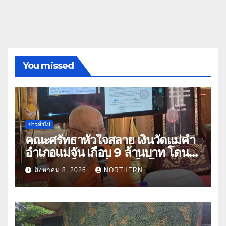
You missed
ข่าวทั่วไป
คณะศรัทธาหัวใจสลาย เงินวัดแม่คำ
อำเภอแม่จัน เกือบ 9 ล้านบาท โดน
แก๊งคอลเซ็นเตอร์หลอกให้โอนข้าม
สิงหาคม 8, 2026
NORTHERN
ปีกว่า 66 บัญชี