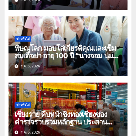
อุทัยธานี
ข่าวทั่วไป
พิษณุโลก มอบโล่เกียรติคุณและเข็ม
สมเด็จย่า อายุ 100 ปี “นางจอม นุ่ม
เนตร” ตำบลบ้านกร่าง อำเภอเมือง
ส.ค. 5, 2026
ข่าวทั่วไป
เชียงราย คืบหน้าชิงทองเชียงของ
ตำรวจรวบรวมหลักฐาน ประสาน
สปป.ลาว ติดตามจับกุม
ส.ค. 5, 2026