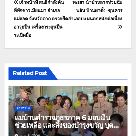
แนะแนว
เจ้าหน้าที่ สนธิกำลังค้น
พะเยา น้ำป่าหลากท่วมฉับ
ที่พักชาวเมียนมา อำเภอ
พลัน บ้านผาตั้ง–ขุนควร
เรื่อง
แม่สอด จังหวัดตาก ตรวจยึด
อำเภอปง ฝนตกหนักต่อเนื่อง
อาวุธปืน เครื่องกระสุนปืน
ระเบิดมือ
Related Post
ข่าวทั่วไป
แม่บ้านตำรวจภูธรภาค 6 มอบเงิน
ช่วยเหลือ และสิ่งของบำรุงขวัญ บุตร-
ธิดา ข้าราชการตำรวจจังหวัด
ส.ค. 5, 2026