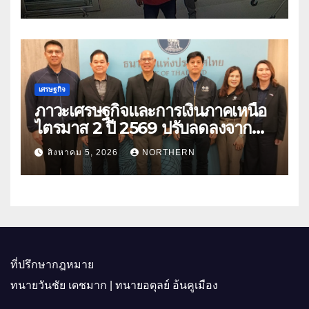
เศรษฐกิจ
ภาวะเศรษฐกิจและการเงินภาคเหนือ
ไตรมาส 2 ปี 2569 ปรับลดลงจาก
ราคาพลังงาน ค่าครองชีพ
สิงหาคม 5, 2026
NORTHERN
ที่ปรึกษากฎหมาย
ทนายวันชัย เดชมาก | ทนายอดุลย์ อ้นคูเมือง