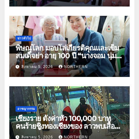
อุทัยธานี
ข่าวทั่วไป
พิษณุโลก มอบโล่เกียรติคุณและเข็ม
สมเด็จย่า อายุ 100 ปี “นางจอม นุ่ม
เนตร” ตำบลบ้านกร่าง อำเภอเมือง
สิงหาคม 5, 2026
NORTHERN
อาชญากรรม
เชียงราย ตั้งค่าหัว 100,000 บาท
คนร้ายชิงทองเชียงของ ลาวพบเสื้อผ้า
คนร้ายตั้งจุดตรวจตามเส้นทาง
สิงหาคม 5, 2026
NORTHERN