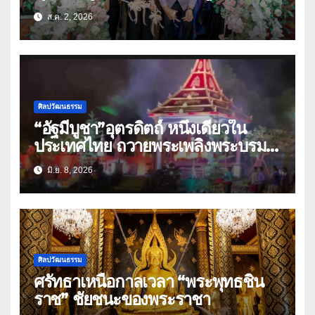
ต์”ศิลปินแห่งชาติ(คลิป)
ส.ค. 2, 2026
ศิลปวัฒนธรรม
“อัฐมีบูชา”อุตรดิตถ์ หนึ่งเดียวใน
ประเทศไทย ถวายพระเพลิงพระบรม
ศพ”พระสัมมาสัมพุทธเจ้า”
มิ.ย. 8, 2026
ศิลปวัฒนธรรม
ศรัทธาเหนือกาลเวลา “พระพุทธชิน
ราช” ชัยชนะของพระราชา