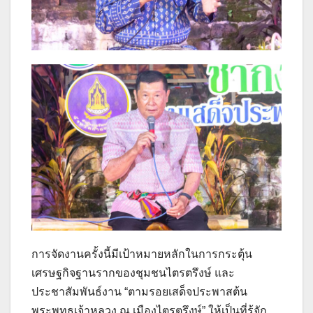
การจัดงานครั้งนี้มีเป้าหมายหลักในการกระตุ้น
เศรษฐกิจฐานรากของชุมชนไตรตรึงษ์ และ
ประชาสัมพันธ์งาน “ตามรอยเสด็จประพาสต้น
พระพุทธเจ้าหลวง ณ เมืองไตรตรึงษ์” ให้เป็นที่รู้จัก