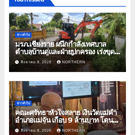
ข่าวทั่วไป
มรภ.เชียงราย ผนึกกำลังเทศบาล
ตำบลบ้านดู่และฝ่ายปกครอง เร่งขุด
ลอกสิ่งกีดขวางทางน้ำ ป้องกันและลด
สิงหาคม 8, 2026
NORTHERN
ปัญหาน้ำท่วม
ข่าวทั่วไป
คณะศรัทธาหัวใจสลาย เงินวัดแม่คำ
อำเภอแม่จัน เกือบ 9 ล้านบาท โดน
แก๊งคอลเซ็นเตอร์หลอกให้โอนข้าม
สิงหาคม 8, 2026
NORTHERN