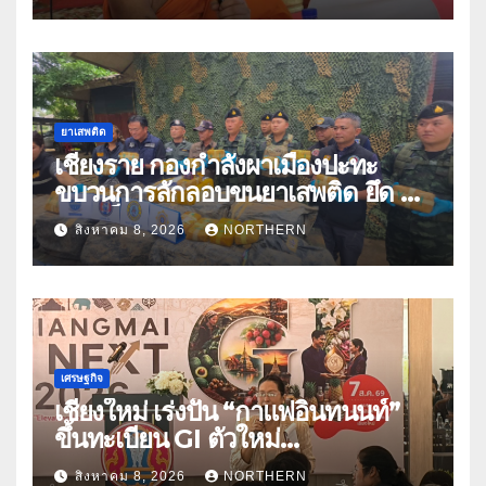
ปีกว่า 66 บัญชี
ยาเสพติด
เชียงราย กองกำลังผาเมืองปะทะ
ขบวนการลักลอบขนยาเสพติด ยึด 2
ล้านเม็ด
สิงหาคม 8, 2026
NORTHERN
เศรษฐกิจ
เชียงใหม่ เร่งปั้น “กาแฟอินทนนท์”
ขึ้นทะเบียน GI ตัวใหม่
“CHIANGMAI GI NEXT 2026”
สิงหาคม 8, 2026
NORTHERN