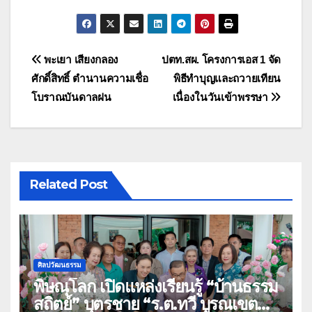
แนะแนว
พะเยา เสียงกลอง
ปตท.สผ. โครงการเอส 1 จัด
ศักดิ์สิทธิ์ ตำนานความเชื่อ
พิธีทำบุญและถวายเทียน
เรื่อง
โบราณบันดาลฝน
เนื่องในวันเข้าพรรษา
Related Post
ศิลปวัฒนธรรม
พิษณุโลก เปิดแหล่งเรียนรู้ “บ้านธรรม
สถิตย์” บุตรชาย “ร.ต.ทวี บูรณเขต