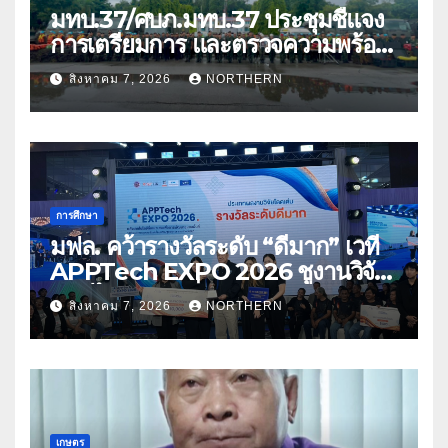
มทบ.37/ศบภ.มทบ.37 ประชุมชี้แจง
การเตรียมการ และตรวจความพร้อม
ด้านการบรรเทาสาธารณภัย
สิงหาคม 7, 2026
NORTHERN
การศึกษา
มฟล. คว้ารางวัลระดับ “ดีมาก” เวที
APPTech EXPO 2026 ชูงานวิจัย
สมุนไพร ขับเคลื่อนนวัตกรรมสู่เชิง
สิงหาคม 7, 2026
NORTHERN
พาณิชย์
เกษตร