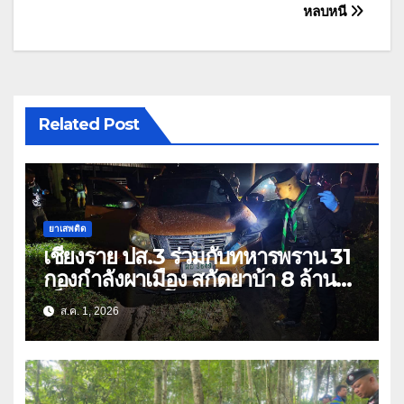
หลบหนี
Related Post
ยาเสพติด
เชียงราย ปส.3 ร่วมกับทหารพราน 31
กองกำลังผาเมือง สกัดยาบ้า 8 ล้าน
เม็ด เครือข่าย โล่ง แซ่ลี
ส.ค. 1, 2026