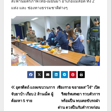
สะพานมิตรภาพไทย-เมียนมา อำเภอแม่สอด ทั้ง 2
แห่ง และ ช่องทางธรรมชาติต่างๆ
แนะแนว
อุตรดิตถ์ แถลงขบวนการ
เชียงราย ขยายผล”โจ๋” เปิด
จับยาบ้า เกือบ 2 ล้านเม็ด ผู้
รีสอร์ทเสพยา รวบตัวการ
เรื่อง
ต้องหา 5 ราย
พร้อมปืน พบเคยขับรถฝ่า
ด่าน ดวลปืนกับตำรวจก่อน