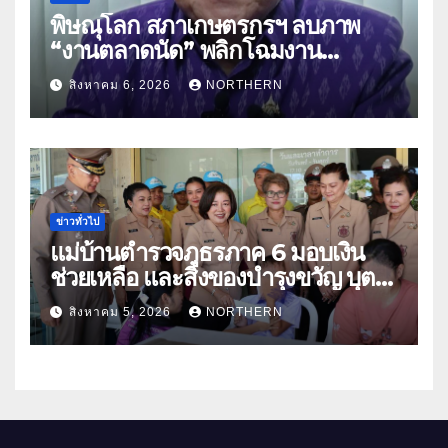
พิษณุโลก สภาเกษตรกรฯ ลบภาพ
“งานตลาดนัด” พลิกโฉมงาน
“เกษตรรุ่งเรืองเมืองสองแคว 69” มุ่ง
สิงหาคม 6, 2026
NORTHERN
ประโยชน์เกษตรกร ดึงนวัตกรรม-จับ
คู่ธุรกิจดันสินค้าเกษตรสู่สากล (คลิป)
ข่าวทั่วไป
แม่บ้านตำรวจภูธรภาค 6 มอบเงิน
ช่วยเหลือ และสิ่งของบำรุงขวัญ บุตร-
ธิดา ข้าราชการตำรวจจังหวัด
สิงหาคม 5, 2026
NORTHERN
อุทัยธานี