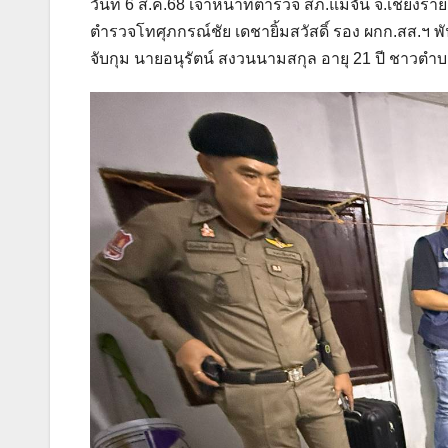
วันที่ 6 ส.ค.68 เจ้าหน้าที่ตำรวจ สภ.แม่จัน จ.เชียงร
ตำรวจโทศุภกรณ์ชัย เดชายิ้มสวัสดิ์ รอง ผกก.สส.ฯ พ
จับกุม นายอนุรัตน์ สงวนนามสกุล อายุ 21 ปี ชาวตำบ