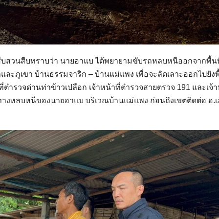
ุดสืบสวนสืบทราบว่า นายอาแบ ได้พยายามขับรถหลบหนีออกจากพื้นที
และภูเขา บ้านธรรมจาริก – บ้านแม่แพง เพื่อจะลัดเลาะออกไปยังพื้
าที่ตำรวจด่านท่าข้าวเปลือก เจ้าหน้าที่ตำรวจสายตรวจ 191 และเจ้าห
ส้นทางหลบหนีของนายอาแบ บริเวณบ้านแม่แพง ก่อนถึงเขตติดต่อ อ.เ