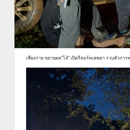
เชียงราย ขยายผล”โจ๋” เปิดรีสอร์ทเสพยา รวบตัวกา