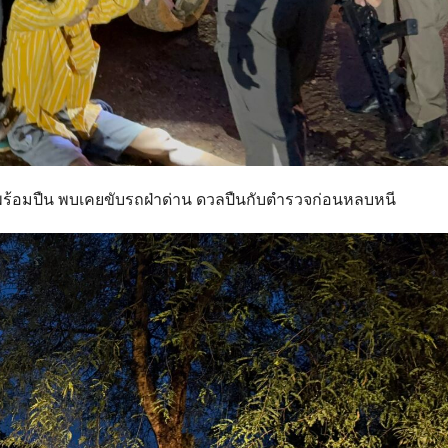
รพร้อมปืน พบเคยขับรถฝ่าด่าน ดวลปืนกับตำรวจก่อนหลบหนี