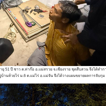
ุ 51 ปี ชาว ต.ท่าก๊อ อ.แม่สรวย จ.เชียงราย ชุดสืบสวน จึงได้ทำก
่บ้านห้วยไร่ ม.6 ต.แม่ไร่ อ.แม่จัน จึงได้วางแผนขยายผลการจับกุม