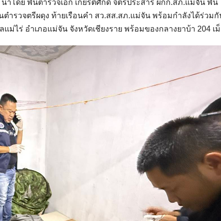
าย นำโดย พันตำรวจเอก เกียรติศักดิ์ จิตรประสาร ผกก.สภ.แม่จัน พัน
ันตำรวจตรีผดุง ท้ายเรือนคำ สว.สส.สภ.แม่จัน พร้อมกำลังได้ร่วมกั
ลแม่ไร่ อำเภอแม่จัน จังหวัดเชียงราย พร้อมของกลางยาบ้า 204 เม