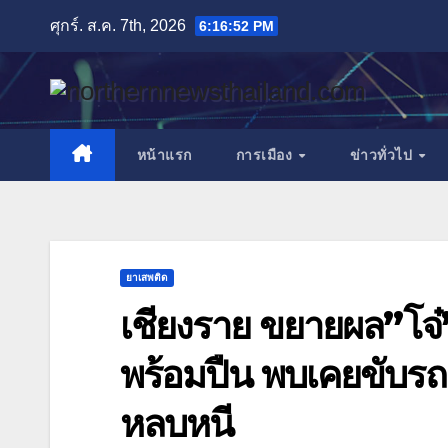
Skip
ศุกร์. ส.ค. 7th, 2026
6:16:53 PM
to
content
หน้าแรก
การเมือง
ข่าวทั่วไป
ยาเสพติด
เชียงราย ขยายผล”โจ๋”
พร้อมปืน พบเคยขับรถ
หลบหนี