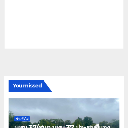
You missed
ข่าวทั่วไป
มทบ.37/ศบภ.มทบ.37 ประชุมชี้แจง