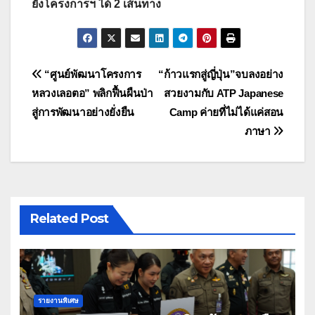
ยังโครงการฯ ได้ 2 เส้นทาง
แนะแนว
“ศูนย์พัฒนาโครงการ
“ก้าวแรกสู่ญี่ปุ่น”จบลงอย่าง
หลวงเลอตอ” พลิกฟื้นผืนป่า
สวยงามกับ ATP Japanese
เรื่อง
สู่การพัฒนาอย่างยั่งยืน
Camp ค่ายที่ไม่ได้แค่สอน
ภาษา
Related Post
รายงานพิเศษ