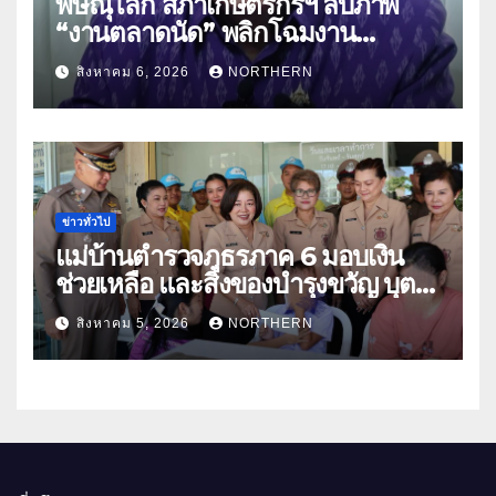
พิษณุโลก สภาเกษตรกรฯ ลบภาพ
“งานตลาดนัด” พลิกโฉมงาน
“เกษตรรุ่งเรืองเมืองสองแคว 69” มุ่ง
สิงหาคม 6, 2026
NORTHERN
ประโยชน์เกษตรกร ดึงนวัตกรรม-จับ
คู่ธุรกิจดันสินค้าเกษตรสู่สากล (คลิป)
ข่าวทั่วไป
แม่บ้านตำรวจภูธรภาค 6 มอบเงิน
ช่วยเหลือ และสิ่งของบำรุงขวัญ บุตร-
ธิดา ข้าราชการตำรวจจังหวัด
สิงหาคม 5, 2026
NORTHERN
อุทัยธานี