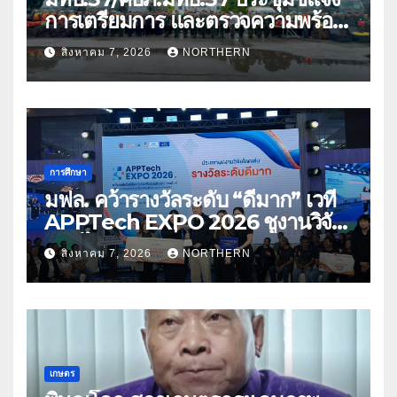
การเตรียมการ และตรวจความพร้อม
ด้านการบรรเทาสาธารณภัย
สิงหาคม 7, 2026
NORTHERN
การศึกษา
มฟล. คว้ารางวัลระดับ “ดีมาก” เวที
APPTech EXPO 2026 ชูงานวิจัย
สมุนไพร ขับเคลื่อนนวัตกรรมสู่เชิง
สิงหาคม 7, 2026
NORTHERN
พาณิชย์
เกษตร