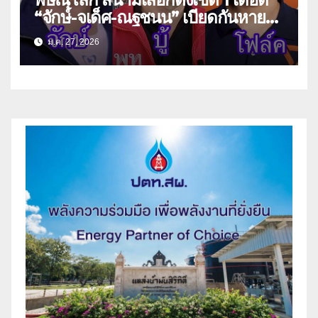
“จักษ์-จเด็ศ-ณฐชนน” เบียดกันหายใจ
รดต้นคอ
ม.ค. 27, 2026