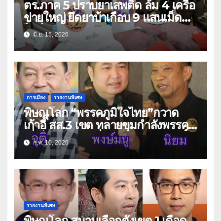
ตร.ภาค 5 ปราบยาเสพติด ล้ม 4 เครือ
ข่ายใหญ่ ยึดยาบ้าเกือบ 9 แสนเม็ด
ไอซ์-คีตามีนกว่า 1 ตัน
มิ.ย. 15, 2026
การเมือง
รายงานพิเศษ
พิษณุโลก “พรรคภูมิใจไทย”กวาด
เก้าอี้ สส.3 เขต ทลายขุมกำลังพรรค
เพื่อไทย ดุจกระบี่เดียวดาย “สมศักดิ์-
ก.พ. 10, 2026
มนต์ชัย”เพลี่ยงพล้ำ
รายงานพิเศษ
พิษณุโลก สนามเลือกตั้งเขต 1 เดือด