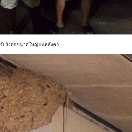
ีวิตจับรังต่อขนาดใหญ่บนหลังคา