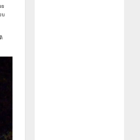
วย
อบ
ติ