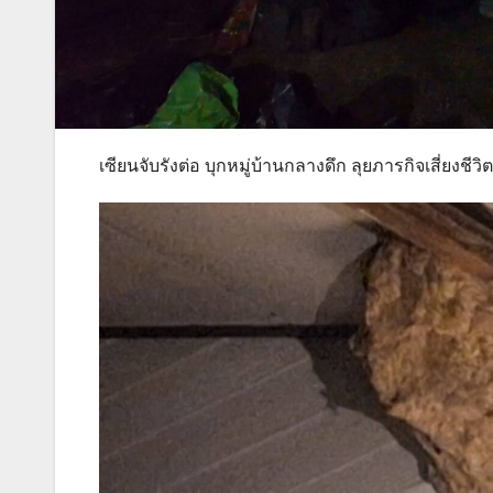
เซียนจับรังต่อ บุกหมู่บ้านกลางดึก ลุยภารกิจเสี่ยงช