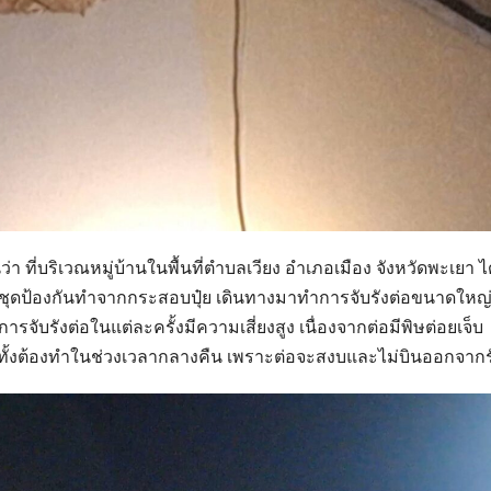
านว่า ที่บริเวณหมู่บ้านในพื้นที่ตำบลเวียง อำเภอเมือง จังหวัดพะเยา ได
สวมชุดป้องกันทำจากกระสอบปุ๋ย เดินทางมาทำการจับรังต่อขนาดใหญ่ท
จับรังต่อในแต่ละครั้งมีความเสี่ยงสูง เนื่องจากต่อมีพิษต่อยเจ็บ
้งต้องทำในช่วงเวลากลางคืน เพราะต่อจะสงบและไม่บินออกจากร