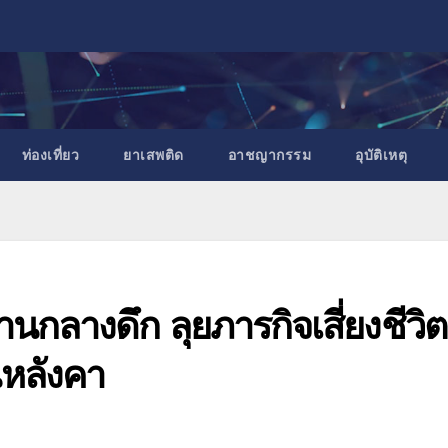
ท่องเที่ยว
ยาเสพติด
อาชญากรรม
อุบัติเหตุ
บ้านกลางดึก ลุยภารกิจเสี่ยงชีวิต
นหลังคา