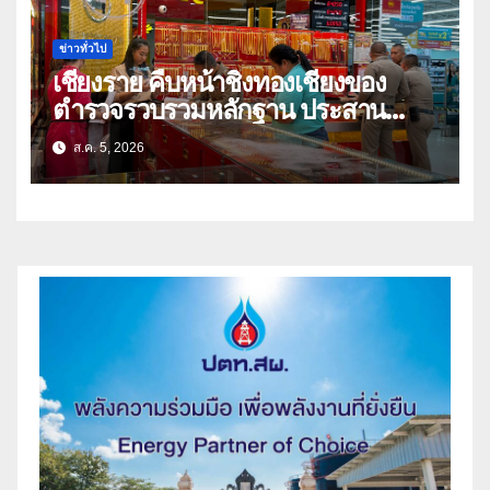
ข่าวทั่วไป
เชียงราย คืบหน้าชิงทองเชียงของ
ตำรวจรวบรวมหลักฐาน ประสาน
สปป.ลาว ติดตามจับกุม
ส.ค. 5, 2026