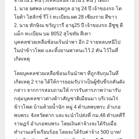
จำนวน 2 คน (วิ่งหลบหนีจำนวน 2 คน ) ได้แก่
1. นาย ยศพล เกษตรนพกูล อายุ 24 ปี เจ้าของรถ โต
โยต้า ไฮลักซ์ รีโว่ ทะเบียน ผต 28 เชียงราย สีขาว
2. นาย ทักษิณ ขวัญวารี อายุ25 ปี เจ้าของรถ อีซูซุ ดี
แม็ก ทะเบียน บม 8052 สุโขทัย สีเทา
บุคคลช่วยเหลือซ้อนเร้นนำพา อีก 2 รายหลบหนีไป
ในป่าข้าวโพด และทิ้งยานพาหนะไว้ 2 คัน ไว้ในที่
เกิดเหตุ
โดยบุคคลช่วยเหลือซ้อนเร้นนำพา ที่ถูกจับกุมในที่
เกิดเหตุ 2 ราย ได้ให้การยอมรับว่าเป็นผู้ขับขี่รถคันดัง
กล่าว จากการสอบถามให้ การรับสารภาพว่ามารับ
กลุ่มบุคคลชาวต่างด้าวสัญชาติเมียนมา บริเวณไร่
ข้าวโพด บ้านห้วยน้ำนัก หมู่ 4 ตำบลพบพระ อำเภอ
พบพระ จังหวัดตาก และจะนำไปส่งที่ กม.48 ตำบลคีรี
ราษฏร์ อำเภอพบพระ โดยเงินค่าจ้างจะได้รับเมื่อ
ทำงานเสร็จเรียบร้อย โดยจะได้รับค่าจ้าง 500 บาท/