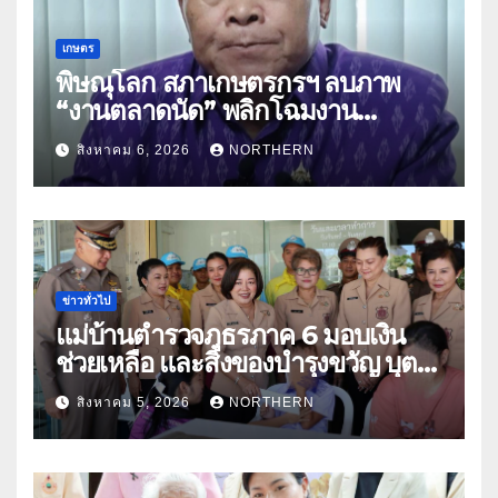
เกษตร
พิษณุโลก สภาเกษตรกรฯ ลบภาพ
“งานตลาดนัด” พลิกโฉมงาน
“เกษตรรุ่งเรืองเมืองสองแคว 69” มุ่ง
สิงหาคม 6, 2026
NORTHERN
ประโยชน์เกษตรกร ดึงนวัตกรรม-จับ
คู่ธุรกิจดันสินค้าเกษตรสู่สากล (คลิป)
ข่าวทั่วไป
แม่บ้านตำรวจภูธรภาค 6 มอบเงิน
ช่วยเหลือ และสิ่งของบำรุงขวัญ บุตร-
ธิดา ข้าราชการตำรวจจังหวัด
สิงหาคม 5, 2026
NORTHERN
อุทัยธานี