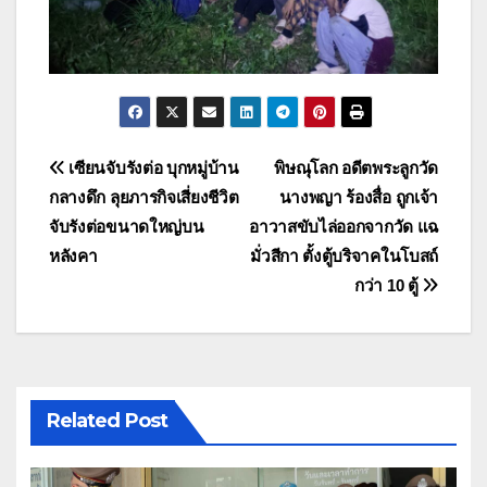
แนะแนว
เซียนจับรังต่อ บุกหมู่บ้าน
พิษณุโลก อดีตพระลูกวัด
กลางดึก ลุยภารกิจเสี่ยงชีวิต
นางพญา ร้องสื่อ ถูกเจ้า
เรื่อง
จับรังต่อขนาดใหญ่บน
อาวาสขับไล่ออกจากวัด แฉ
หลังคา
มั่วสีกา ตั้งตู้บริจาคในโบสถ์
กว่า 10 ตู้
Related Post