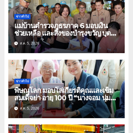
ข่าวทั่วไป
แม่บ้านตำรวจภูธรภาค 6 มอบเงิน
ช่วยเหลือ และสิ่งของบำรุงขวัญ บุตร-
ธิดา ข้าราชการตำรวจจังหวัด
ส.ค. 5, 2026
อุทัยธานี
ข่าวทั่วไป
พิษณุโลก มอบโล่เกียรติคุณและเข็ม
สมเด็จย่า อายุ 100 ปี “นางจอม นุ่ม
เนตร” ตำบลบ้านกร่าง อำเภอเมือง
ส.ค. 5, 2026