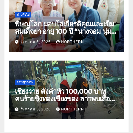
ข่าวทั่วไป
พิษณุโลก มอบโล่เกียรติคุณและเข็ม
สมเด็จย่า อายุ 100 ปี “นางจอม นุ่ม
เนตร” ตำบลบ้านกร่าง อำเภอเมือง
สิงหาคม 5, 2026
NORTHERN
อาชญากรรม
เชียงราย ตั้งค่าหัว 100,000 บาท
คนร้ายชิงทองเชียงของ ลาวพบเสื้อผ้า
คนร้ายตั้งจุดตรวจตามเส้นทาง
สิงหาคม 5, 2026
NORTHERN