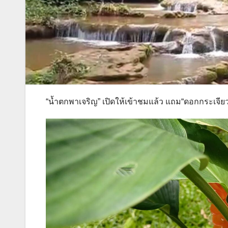
“น้ำตกพาเจริญ” เปิดให้เข้าชมแล้ว แถม“ดอกกระเจียว