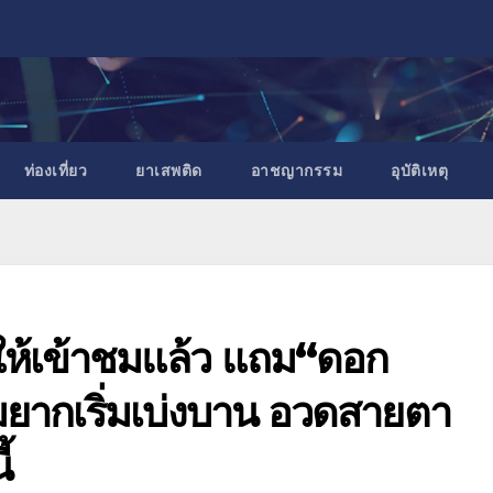
ท่องเที่ยว
ยาเสพติด
อาชญากรรม
อุบัติเหตุ
ให้เข้าชมแล้ว แถม“ดอก
ชมยากเริ่มเบ่งบาน อวดสายตา
้