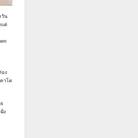
าวัน
งแต่
oen
ท่อง
โวคาโด
ดย
ั่ง