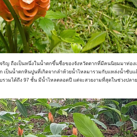
ิญ ถือเป็นหนึ่งในน้ำตกขึ้นชื่อของจังหวัดตากที่มีคนนิยมมาท่องเท
 เป็นน้ำตกหินปูนที่เกิดจากลำห้วยน้ำไหลมารวมกับแหล่งน้ำซับแล
ยนับรวมได้ถึง 97 ชั้น มีน้ำไหลตลอดปี แต่จะสวยงามที่สุดในช่วงปลาย