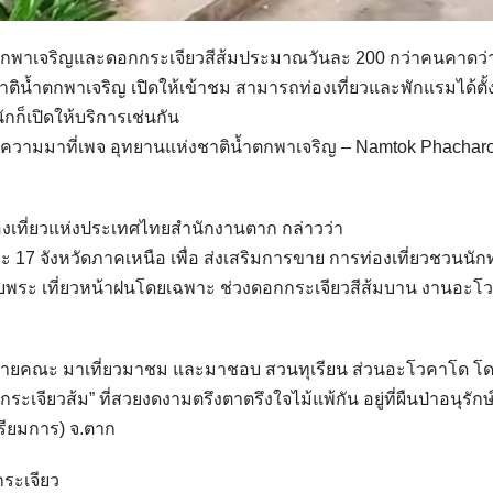
้ำตกพาเจริญและดอกกระเจียวสีส้มประมาณวันละ 200 กว่าคนคาดว่
าติน้ำตกพาเจริญ เปิดให้เข้าชม สามารถท่องเที่ยวและพักแรมได้ตั้
ักก็เปิดให้บริการเช่นกัน
งข้อความมาที่เพจ อุทยานแห่งชาติน้ำตกพาเจริญ – Namtok Phachar
องเที่ยวแห่งประเทศไทยสำนักงานตาก กล่าวว่า
 17 จังหวัดภาคเหนือ เพื่อ ส่งเสริมการขาย การท่องเที่ยวชวนนัก
ภอพบพระ เที่ยวหน้าฝนโดยเฉพาะ ช่วงดอกกระเจียวสีส้มบาน งานอะ
หลายคณะ มาเที่ยวมาชม และมาชอบ สวนทุเรียน ส่วนอะโวคาโด โ
จียวส้ม” ที่สวยงดงามตรึงตาตรึงใจไม้แพ้กัน อยู่ที่ผืนป่าอนุรักษ์ฝ
ตรียมการ) จ.ตาก
กระเจียว