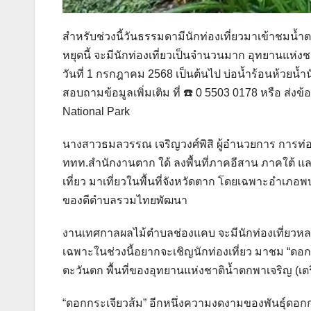
สำหรับช่วงนี้วันธรรมดามีนักท่องเที่ยวมาเข้าชมน
หยุดนี้ จะมีนักท่องเที่ยวเป็นจำนวนมาก อุทยานแห่งช
วันที่ 1 กรกฎาคม 2568 เป็นต้นไป บ่อน้ำร้อนห้วยน้ำน
สอบถามข้อมูลเพิ่มเติม ที่ ☎️ 0 5503 0178 หรือ ส่
National Park
นางสาวธมลวรรณ เจริญวงศ์พิสิ ผู้อำนวยการ การท่
ททท.สำนักงานตาก ใด้ ลงพื้นที่ภาคอีสาน ภาคใต้ และ
เที่ยว มาเที่ยวในพื้นที่จังหวัดตาก โดยเฉพาะอำเ
ของดีตำบลรวมไทยพัฒนา
งานเทศกาลผลไม้ตำบลช่องแคบ จะมีนักท่องเที่ยว
เฉพาะในช่วงนี้อยากจะเชิญนักท่องเที่ยว มาชม “ดอกกระเ
ตะวันตก พื้นที่ของอุทยานแห่งชาติน้ำตกพาเจริญ (เ
“ดอกกระเจียวส้ม” อีกหนึ่งความงดงามของพันธุ์ดอก