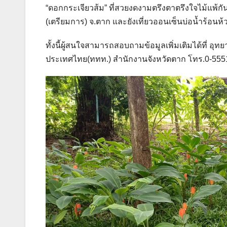
“ดอกกระเจียวส้ม” ที่สวยงดงามตรึงตาตรึงใจไม้แพ้กัน อ
(เตรียมการ) จ.ตาก และยังเที่ยวออนเซ็นบ่อน้ำร้อนห
ทั้งนี้ผู้สนใจสามารถสอบถามข้อมูลเพิ่มเติมได้ที่ อุ
ประเทศไทย(ททท.) สำนักงานจังหวัดตาก โทร.0-555