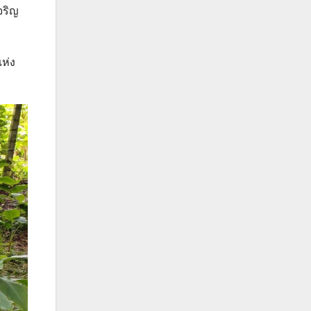
จริญ
แห่ง