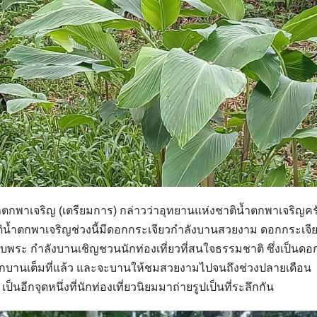
ำตกพาเจริญ (เตรียมการ) กล่าวว่าอุทยานแห่งชาติน้ำตกพาเจริญคร
ติน้ำตกพาเจริญช่วงนี้มีดอกกระเจียวกำลังบานสวยงาม ดอกกระเจีย
บพระ กำลังบานเชิญชวนนักท่องเที่ยวที่สนใจธรรมชาติ ซึ่งเป็นดอ
กดอกบานเต็มที่แล้ว และจะบานให้ชมสวยงามไปจนถึงช่วงปลายเดือน
อีกจุดหนึ่งที่นักท่องเที่ยวนิยมมาถ่ายรูปเป็นที่ระลึกกัน