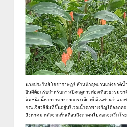
นายประวิทย์ โยธาราษฎร์ หัวหน้าอุทยานแห่งชาติน้
ยินดีต้อนรับสำหรับการเปิดฤดูการท่องเที่ยวธรรมชา
ส้มชนิดนี้หายากของดอกกระเจียวที่ มีเฉพาะอำเภอพ
กระเจียวสีส้มที่ขึ้นอยู่บริเวณน้ำตกพาเจริญได้ออ
สิงหาคม หลังจากพ้นเดือนสิงหาคมไปดอกจะเริ่มโรย เป็น