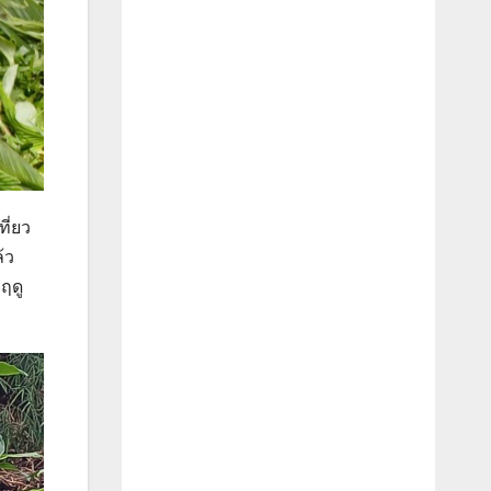
ี่ยว
้ว
ฤดู