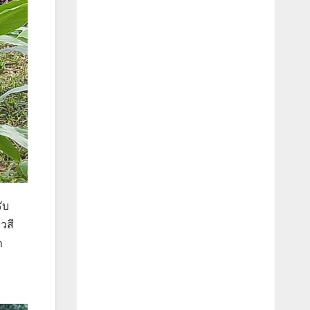
ับ
วสี
ก