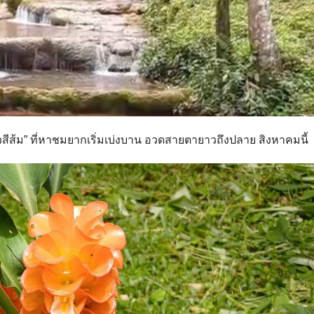
สีส้ม” ที่หาชมยากเริ่มเบ่งบาน อวดสายตายาวถึงปลาย สิงหาคมนี้