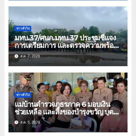
ข่าวทั่วไป
มทบ.37/ศบภ.มทบ.37 ประชุมชี้แจง
การเตรียมการ และตรวจความพร้อม
ด้านการบรรเทาสาธารณภัย
ส.ค. 7, 2026
ข่าวทั่วไป
แม่บ้านตำรวจภูธรภาค 6 มอบเงิน
ช่วยเหลือ และสิ่งของบำรุงขวัญ บุตร-
ธิดา ข้าราชการตำรวจจังหวัด
ส.ค. 5, 2026
อุทัยธานี