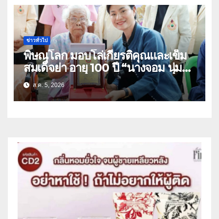
ข่าวทั่วไป
พิษณุโลก มอบโล่เกียรติคุณและเข็ม
สมเด็จย่า อายุ 100 ปี “นางจอม นุ่ม
เนตร” ตำบลบ้านกร่าง อำเภอเมือง
ส.ค. 5, 2026