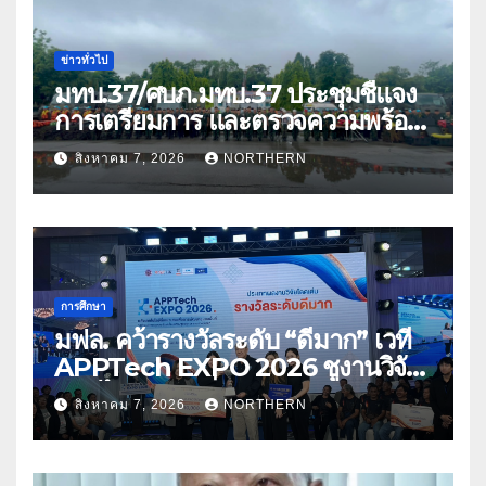
ข่าวทั่วไป
มทบ.37/ศบภ.มทบ.37 ประชุมชี้แจง
การเตรียมการ และตรวจความพร้อม
ด้านการบรรเทาสาธารณภัย
สิงหาคม 7, 2026
NORTHERN
การศึกษา
มฟล. คว้ารางวัลระดับ “ดีมาก” เวที
APPTech EXPO 2026 ชูงานวิจัย
สมุนไพร ขับเคลื่อนนวัตกรรมสู่เชิง
สิงหาคม 7, 2026
NORTHERN
พาณิชย์