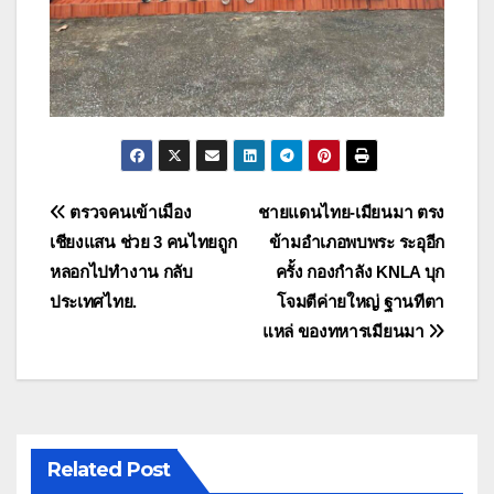
แนะแนว
ตรวจคนเข้าเมือง
ชายแดนไทย-เมียนมา ตรง
เชียงแสน ช่วย 3 คนไทยถูก
ข้ามอำเภอพบพระ ระอุอีก
เรื่อง
หลอกไปทำงาน กลับ
ครั้ง กองกำลัง KNLA บุก
ประเทศไทย.
โจมตีค่ายใหญ่ ฐานทีตา
แหล่ ของทหารเมียนมา
Related Post