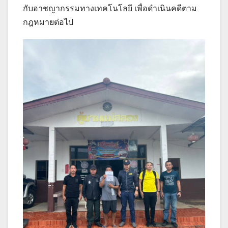
กับอาชญากรรมทางเทคโนโลยี เพื่อดำเนินคดีตาม
กฎหมายต่อไป