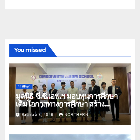
You missed
การศึกษา
มูลนิธิ ซี.ซี.เอฟ.ฯ มอบทุนการศึกษา
เติมโอกาสทางการศึกษา สร้าง
อนาคตที่มั่นคงให้เด็กและเยาวชน
สิงหาคม 7, 2026
NORTHERN
ด้อยโอกาส