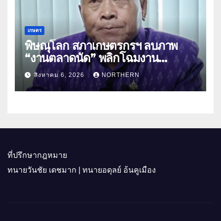
เกษตร
พิษณุโลก สภาเกษตรกรฯ ลบภาพ
“งานตลาดนัด” พลิกโฉมงาน
“เกษตรรุ่งเรืองเมืองสองแคว 69” มุ่ง
สิงหาคม 6, 2026
NORTHERN
ประโยชน์เกษตรกร ดึงนวัตกรรม-จับ
คู่ธุรกิจดันสินค้าเกษตรสู่สากล (คลิป)
ที่ปรึกษากฎหมาย
ทนายวันชัย เดชมาก | ทนายอดุลย์ อ้นคูเมือง