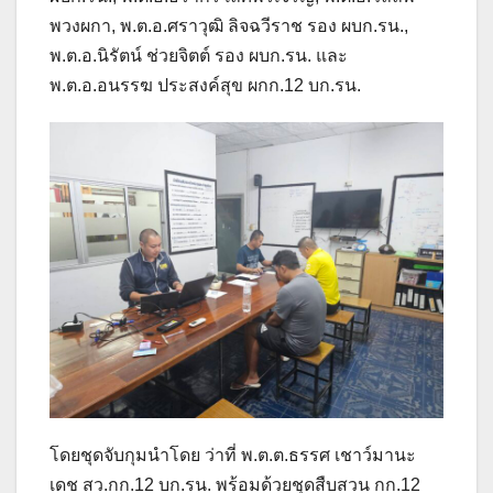
พวงผกา, พ.ต.อ.ศราวุฒิ ลิจฉวีราช รอง ผบก.รน.,
พ.ต.อ.นิรัตน์ ช่วยจิตต์ รอง ผบก.รน. และ
พ.ต.อ.อนรรฆ ประสงค์สุข ผกก.12 บก.รน.
โดยชุดจับกุมนำโดย ว่าที่ พ.ต.ต.ธรรศ เชาว์มานะ
เดช สว.กก.12 บก.รน. พร้อมด้วยชุดสืบสวน กก.12