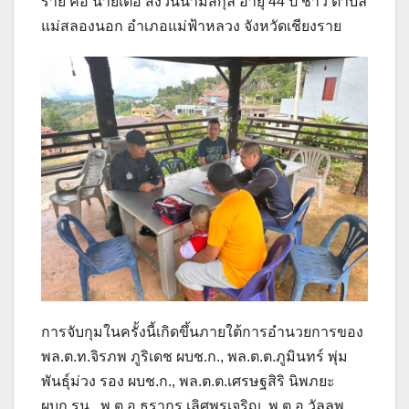
ราย คือ นายเต๋อ สงวนนามสกุล อายุ 44 ปี ชาว ตำบล
แม่สลองนอก อำเภอแม่ฟ้าหลวง จังหวัดเชียงราย
การจับกุมในครั้งนี้เกิดขึ้นภายใต้การอำนวยการของ
พล.ต.ท.จิรภพ ภูริเดช ผบช.ก., พล.ต.ต.ภูมินทร์ พุ่ม
พันธุ์ม่วง รอง ผบช.ก., พล.ต.ต.เศรษฐสิริ นิพภยะ
ผบก.รน., พ.ต.อ.ธรากร เลิศพรเจริญ, พ.ต.อ.วัลลพ