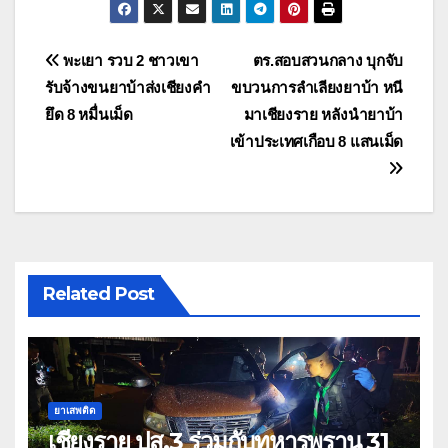
แนะแนว
พะเยา รวบ 2 ชาวเขา
ตร.สอบสวนกลาง บุกจับ
รับจ้างขนยาบ้าส่งเชียงคำ
ขบวนการลำเลียงยาบ้า หนี
เรื่อง
ยึด 8 หมื่นเม็ด
มาเชียงราย หลังนำยาบ้า
เข้าประเทศเกือบ 8 แสนเม็ด
Related Post
ยาเสพติด
เชียงราย ปส.3 ร่วมกับทหารพราน 31