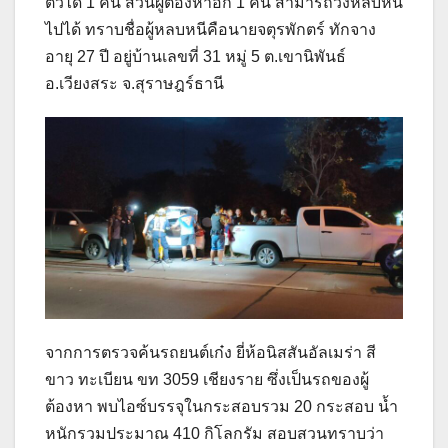
ตัวได้ 1 คน ส่วนผู้ต้องหาอีก 1 คน สามารถวิ่งหลบหนี
ไปได้ ทราบชื่อผู้หลบหนีคือนายจตุรพักตร์ ทักจาง
อายุ 27 ปี อยู่บ้านเลขที่ 31 หมู่ 5 ต.เขานิพันธ์
อ.เวียงสระ จ.สุราษฎร์ธานี
จากการตรวจค้นรถยนต์เก๋ง ยี่ห้อนิสสันอัลเมร่า สี
ขาว ทะเบียน ขท 3059 เชียงราย ซึ่งเป็นรถของผู้
ต้องหา พบไอซ์บรรจุในกระสอบรวม 20 กระสอบ น้ำ
หนักรวมประมาณ 410 กิโลกรัม สอบสวนทราบว่า