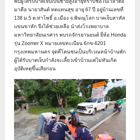
พบผู้ได้รับบาดเจ็บเป็นชายสูงอายุทราบชื่อในเวลาต่อ
มาคือ นายวสันต์ ทดแทนสุข อายุ 67 ปี อยู่บ้านเลขที่
138 ม.5 ต.ท่าโพธิ์ อ.เมือง จ.พิษณุโลก บาดเจ็บสาหัส
แขนขาหัก จึงได้ช่วยเหลือ นำส่งโรงพยาบาล
มหาวิทยาลัยนเรศวร พบรถจักรยานยนต์ ยี่ห้อ Honda
รุ่น Zoomer X หมายเลขทะเบียน 6กข-6201
กรุงเทพมหานคร จุดที่โดนชนเป็นบริเวณหน้าบ้านพัก
ผู้ได้รับบาดเจ็บกำลังจะเลี้ยวเข้าบ้านแต่ไม่ทันเกิด
อุบัติเหตุขึ้นเสียก่อน