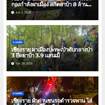
กองกำลังผาเมือง สกัดยาบ้า 8 ล้าน
เม็ด เครือข่าย โล่ง แซ่ลี
ส.ค. 1, 2026
ยาเสพติด
เชียงราย ผาเมืองปะทะเป่าดับกลางป่า
3 ยึดยาบ้า 3.9 แสนเม็
ก.ค. 29, 2026
ยาเสพติด
เชียงราย ฝ่าด่านชนรถตำรวจพาน ไล่