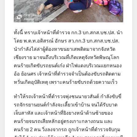
ทั้งนี้ ทราบเจ้าหน้าที่ตำรวจ กก.3 บก.สกส.บช.ปส. นำ
โดย พ.ต.ท.อดิสรณ์ อักษร สว.กก.3 บก.สกส.บช.ปส.
นำกำลังไล่ล่าผู้ต้องหาขนยาเสพติดมาจากจังหวัด
เชียงราย มาจนถึงบริเวณที่เกิดเหตุจังหวัดพิษณุโลก
คนร้ายเกิดขับรถยนต์เก๋ง ฝ่าไฟแดงบริเวณแยกหนอง
อ้อ ย้อนศร เจ้าหน้าที่ตำรวจจำเป็นต้องขับรถติดตาม
หวั่นเกิดอุบัติเหตุ เพราะคนร้ายขับรถด้วยความเร็ว
ทำให้รถเจ้าหน้าที่ตำรวจพุ่งชนนายวสันต์ กำลังขับขี่
รถจักรยานยนต์กำลังจะเลี้ยวเข้าบ้าน จนได้รับบาด
เจ็บสาหัส และเจ้าหน้าที่ยิงยางหน้าด้านซ้ายของ
คนร้ายจนรถเสียหลักอยู่ตรงเกาะกลางถนน และ
คนร้าย 2 คน วิ่งลงจากรถ ถูกเจ้าหน้าที่ตำรวจจับกุม