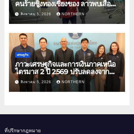
คนร้ายชิงทองเชียงของ ลาวพบเสื้อผ้า
คนร้ายตั้งจุดตรวจตามเส้นทาง
สิงหาคม 5, 2026
NORTHERN
เศรษฐกิจ
ภาวะเศรษฐกิจและการเงินภาคเหนือ
ไตรมาส 2 ปี 2569 ปรับลดลงจาก
ราคาพลังงาน ค่าครองชีพ
สิงหาคม 5, 2026
NORTHERN
ที่ปรึกษากฎหมาย