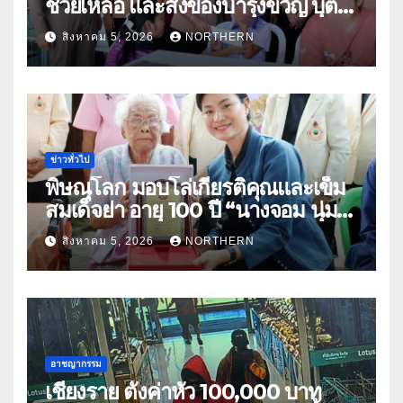
ช่วยเหลือ และสิ่งของบำรุงขวัญ บุตร-
ธิดา ข้าราชการตำรวจจังหวัด
สิงหาคม 5, 2026
NORTHERN
อุทัยธานี
ข่าวทั่วไป
พิษณุโลก มอบโล่เกียรติคุณและเข็ม
สมเด็จย่า อายุ 100 ปี “นางจอม นุ่ม
เนตร” ตำบลบ้านกร่าง อำเภอเมือง
สิงหาคม 5, 2026
NORTHERN
อาชญากรรม
เชียงราย ตั้งค่าหัว 100,000 บาท