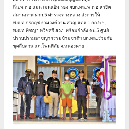
ถิ่น,พ.ต.อ.แมน เม่นแย้ม รอง ผบก.ทล.,พ.ต.อ.สาธิต
สมานภาพ ผกก.5 ตำรวจทางหลวง สั่งการให้
พ.ต.ท.กรกฤช งามวงค์วาน สวญ.สทล.1 กก.5 ฯ,
พ.ต.ท.พิชญา ทวิชศรี สว.ฯ พร้อมกำลัง ชป.5 ศูนย์
ปราบปรามอาชญากรรมข้ามชาติฯ บก.ทล.,ร่วมกับ
ชุดสืบสวน สภ.โพนพิสัย จ.หนองคาย