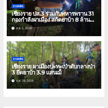
ยาเสพติด
เชียงราย ปส.3 ร่วมกับทหารพราน 31
กองกำลังผาเมือง สกัดยาบ้า 8 ล้าน
เม็ด เครือข่าย โล่ง แซ่ลี
ส.ค. 1, 2026
ยาเสพติด
เชียงราย ผาเมืองปะทะเป่าดับกลางป่า
3 ยึดยาบ้า 3.9 แสนเม็
ก.ค. 29, 2026