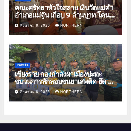
คณะศรัทธาหัวใจสลาย เงินวัดแม่คำ
อำเภอแม่จัน เกือบ 9 ล้านบาท โดน
แก๊งคอลเซ็นเตอร์หลอกให้โอนข้าม
สิงหาคม 8, 2026
NORTHERN
ปีกว่า 66 บัญชี
ยาเสพติด
เชียงราย กองกำลังผาเมืองปะทะ
ขบวนการลักลอบขนยาเสพติด ยึด 2
ล้านเม็ด
สิงหาคม 8, 2026
NORTHERN