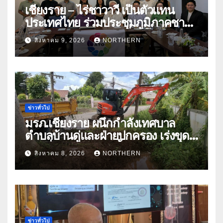
เชียงราย – ไร่ชาวาวี เป็นตัวแทน
ประเทศไทย ร่วมประชุมภูมิภาคชา
อาเซียน ATO 2026 ที่อินโดนีเซีย
สิงหาคม 9, 2026
NORTHERN
หารืออนาคตอุตสาหกรรมชา
ท่ามกลางความท้าทายโลก
ข่าวทั่วไป
มรภ.เชียงราย ผนึกกำลังเทศบาล
ตำบลบ้านดู่และฝ่ายปกครอง เร่งขุด
ลอกสิ่งกีดขวางทางน้ำ ป้องกันและลด
สิงหาคม 8, 2026
NORTHERN
ปัญหาน้ำท่วม
ข่าวทั่วไป