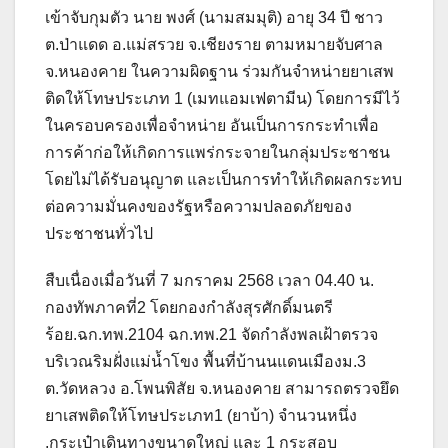
เข้าจับกุมตัว นาย พงศ์ (นามสมมุติ) อายุ 34 ปี ชาว
ต.ป่าแดด อ.แม่สรวย จ.เชียงราย ตามหมายจับศาล
จ.หนองคาย ในความผิดฐาน ร่วมกันจำหน่ายยาเสพ
ติดให้โทษประเภท 1 (เมทแอมเฟตามีน) โดยการมีไว้
ในครอบครองเพื่อจำหน่าย อันเป็นการกระทำเพื่อ
การค้าก่อให้เกิดการแพร่กระจายในกลุ่มประชาชน
โดยไม่ได้รับอนุญาต และเป็นการทำให้เกิดผลกระทบ
ต่อความมั่นคงของรัฐหรือความปลอดภัยของ
ประชาชนทั่วไป
สืบเนื่องเมื่อวันที่ 7 มกราคม 2568 เวลา 04.40 น.
กองทัพภาคที่2 โดยกองกำลังสุรศักดิ์มนตรี
ร้อย.ฉก.ทพ.2104 ฉก.ทพ.21 จัดกำลังพลเฝ้าตรวจ
บริเวณริมฝั่งแม่น้ำโขง พื้นที่บ้านนแดนเมืองม.3
ต.วัดหลวง อ.โพนพิสัย จ.หนองคาย สามารถตรวจยึด
ยาเสพติดให้โทษประเภท1 (ยาบ้า) จำนวนหนึ่ง
,กระเป๋าเดินทางขนาดใหญ่ และ 1 กระสอบ