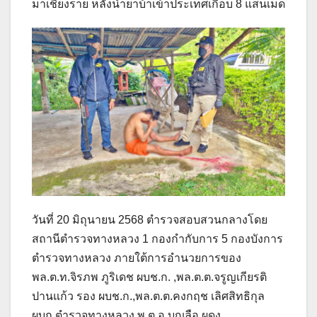
มาเชียงราย หลังนำยาบ้าเข้าประเทศเกือบ 8 แสนเม็ด
วันที่ 20 มิถุนายน 2568 ตำรวจสอบสวนกลางโดย
สถานีตำรวจทางหลวง 1 กองกำกับการ 5 กองบังการ
ตำรวจทางหลวง ภายใต้การอำนวยการของ
พล.ต.ท.จิรภพ ภูริเดช ผบช.ก. ,พล.ต.ต.จรูญเกียรติ
ปานแก้ว รอง ผบช.ก.,พล.ต.ต.คงกฤช เลิศสิทธิกุล
ผบก.ตำรวจทางหลวง,พ.ต.อ.บุญลือ ผดุง