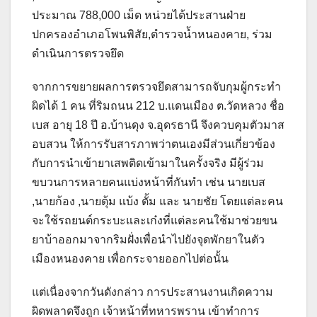
ประมาณ 788,000 เม็ด หน่วยได้ประสานฝ่าย
ปกครองอำเภอโพนพิสัย,ตำรวจน้ำหนองคาย, ร่วม
ดำเนินการตรวจยึด
จากการขยายผลการตรวจยึดสามารถจับกุมผู้กระทำ
ผิดได้ 1 คน ที่ริมถนน 212 บ.แดนเมือง ต.วัดหลวง ชื่อ
เบส อายุ 18 ปี อ.บ้านดุง จ.อุดรธานี จึงควบคุมตัวมาส
อบสวน ให้การรับสารภาพว่าตนเองมีส่วนเกี่ยวข้อง
กับการนำเข้ายาเสพติดเข้ามาในครั้งจริง มีผู้ร่วม
ขบวนการหลายคนแบ่งหน้าที่กันทำ เช่น นายเบส
,นายก้อง ,นายตุ้ม แบ้ง ตั้ม และ นายชัย โดยแต่ละคน
จะใช้รถยนต์กระบะและเก๋งที่แต่ละคนใช้มาช่วยขน
ยาบ้าออกมาจากริมฝั่งเพื่อนำไปยังจุดพักยาในตัว
เมืองหนองคาย เพื่อกระจายออกไปต่อนั้น
แต่เนื่องจากวันดังกล่าว การประสานงานเกิดความ
ผิดพลาดจึงถูก เจ้าหน้าที่ทหารพราน เข้าทำการ