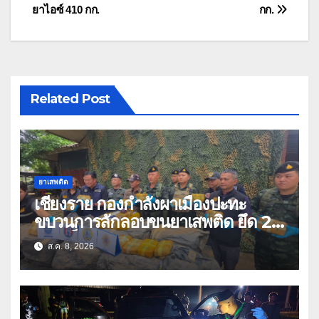
ยาไอซ์ 410 กก.
กก.
Related Post
ยาเสพติด
เชียงราย กองกำลังผาเมืองปะทะ
ขบวนการลักลอบขนยาเสพติด ยึด 2
ล้านเม็ด
ส.ค. 8, 2026