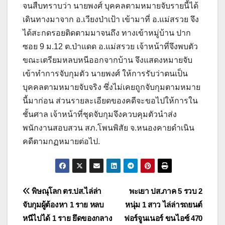
จนสืบทราบว่า นายพงศ์ บุคคลตามหมายจับรายนี้ได้
เดินทางมาจาก อ.เวียงป่าเป้า เข้ามาที่ อ.แม่สรวย จึง
ได้สะกดรอยติดตามมาจนถึง ทางเข้าหมู่บ้าน ปาก
ซอย 9 ม.12 ต.ป่าแดด อ.แม่สรวย เจ้าหน้าที่จึงพบตัว
ขณะเตรียมหลบหนีออกจากบ้าน จึงแสดงหมายจับ
เข้าทำการจับกุมตัว นายพงศ์ ให้การรับว่าตนเป็น
บุคคลตามหมายจับจริง ซึ่งไม่เคยถูกจับกุมตามหมาย
นี้มาก่อน ส่วนรายละเอียดของคดีจะขอไปให้การใน
ชั้นศาล เจ้าหน้าที่ชุดจับกุมจึงควบคุมตัวนำส่ง
พนักงานสอบสวน สภ.โพนพิสัย จ.หนองคายดำเนิน
คดีตามกฏหมายต่อไป.
แนะแนว
พิษณุโลก ตร.ปส.ไล่ล่า
พะเยา ปส.ภาค 5 รวบ 2
จับกุมผู้ต้องหา 1 ราย หลบ
หนุ่ม 1 สาว ไล่ล่ารถยนต์
เรื่อง
หนีไปได้ 1 ราย ยึดของกลาง
ฟอร์จูนเนอร์ ขนไอซ์ 470