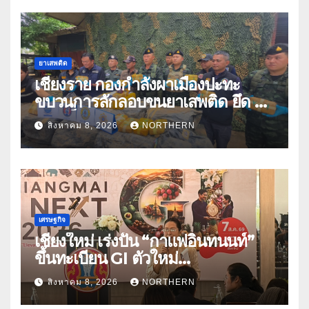
ยาเสพติด
เชียงราย กองกำลังผาเมืองปะทะ
ขบวนการลักลอบขนยาเสพติด ยึด 2
ล้านเม็ด
สิงหาคม 8, 2026
NORTHERN
เศรษฐกิจ
เชียงใหม่ เร่งปั้น “กาแฟอินทนนท์”
ขึ้นทะเบียน GI ตัวใหม่
“CHIANGMAI GI NEXT 2026”
สิงหาคม 8, 2026
NORTHERN
ติดอาวุธผู้ประกอบการ 100 ราย ดัน