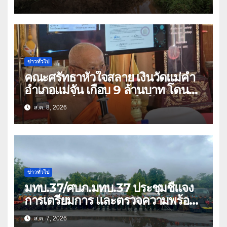
ปัญหาน้ำท่วม
ข่าวทั่วไป
คณะศรัทธาหัวใจสลาย เงินวัดแม่คำ
อำเภอแม่จัน เกือบ 9 ล้านบาท โดน
แก๊งคอลเซ็นเตอร์หลอกให้โอนข้ามปีก
ส.ค. 8, 2026
ว่า 66 บัญชี
ข่าวทั่วไป
มทบ.37/ศบภ.มทบ.37 ประชุมชี้แจง
การเตรียมการ และตรวจความพร้อม
ด้านการบรรเทาสาธารณภัย
ส.ค. 7, 2026