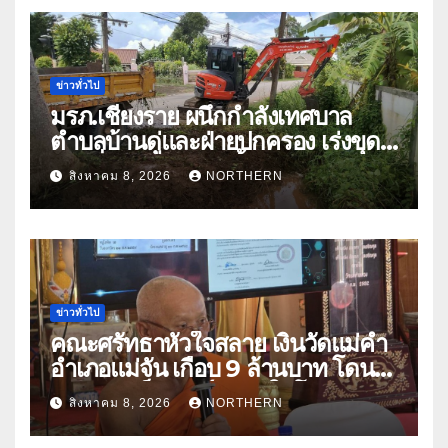
ข่าวทั่วไป
มรภ.เชียงราย ผนึกกำลังเทศบาล
ตำบลบ้านดู่และฝ่ายปกครอง เร่งขุด
ลอกสิ่งกีดขวางทางน้ำ ป้องกันและลด
สิงหาคม 8, 2026
NORTHERN
ปัญหาน้ำท่วม
ข่าวทั่วไป
คณะศรัทธาหัวใจสลาย เงินวัดแม่คำ
อำเภอแม่จัน เกือบ 9 ล้านบาท โดน
แก๊งคอลเซ็นเตอร์หลอกให้โอนข้าม
สิงหาคม 8, 2026
NORTHERN
ปีกว่า 66 บัญชี