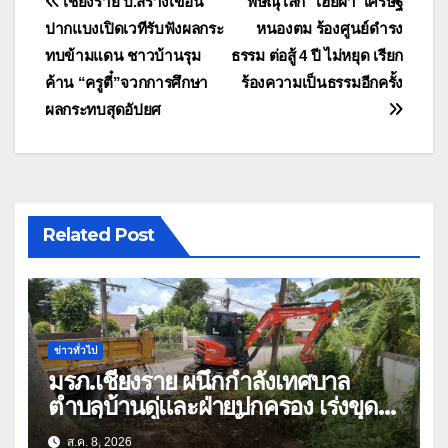
แนะแนว
เชียงราย บ.สร้างเขื่อน
พิษณุโลก “เฮียฝา”เศรษฐี
ปากแบงเปิดเวทีรับฟังผลกระ
หนองตม ร้องศูนย์ดำรง
เรื่อง
ทบข้ามแดน ชาวบ้านรุม
ธรรม ต่อสู้ 4 ปี ไม่หยุด เรียก
ค้าน “ครูตี๋”จวกการศึกษา
ร้องความเป็นธรรมอีกครั้ง
ผลกระทบสุดอัปยศ
Related Post
ข่าวทั่วไป
มรภ.เชียงราย ผนึกกำลังเทศบาล
ตำบลบ้านดู่และฝ่ายปกครอง เร่งขุด
ลอกสิ่งกีดขวางทางน้ำ ป้องกันและลด
ส.ค. 8, 2026