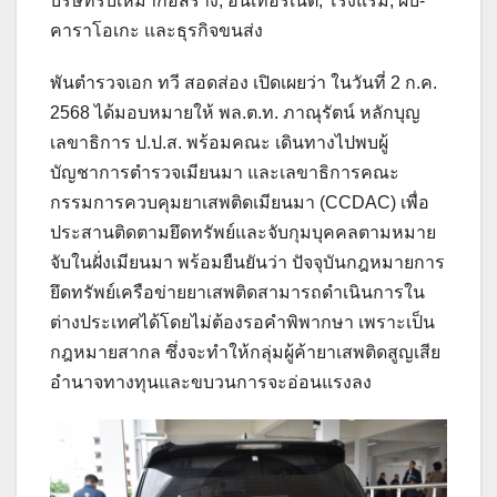
บริษัทรับเหมาก่อสร้าง, อินเทอร์เน็ต, โรงแรม, ผับ-
คาราโอเกะ และธุรกิจขนส่ง
พันตำรวจเอก ทวี สอดส่อง เปิดเผยว่า ในวันที่ 2 ก.ค.
2568 ได้มอบหมายให้ พล.ต.ท. ภาณุรัตน์ หลักบุญ
เลขาธิการ ป.ป.ส. พร้อมคณะ เดินทางไปพบผู้
บัญชาการตำรวจเมียนมา และเลขาธิการคณะ
กรรมการควบคุมยาเสพติดเมียนมา (CCDAC) เพื่อ
ประสานติดตามยึดทรัพย์และจับกุมบุคคลตามหมาย
จับในฝั่งเมียนมา พร้อมยืนยันว่า ปัจจุบันกฎหมายการ
ยึดทรัพย์เครือข่ายยาเสพติดสามารถดำเนินการใน
ต่างประเทศได้โดยไม่ต้องรอคำพิพากษา เพราะเป็น
กฎหมายสากล ซึ่งจะทำให้กลุ่มผู้ค้ายาเสพติดสูญเสีย
อำนาจทางทุนและขบวนการจะอ่อนแรงลง