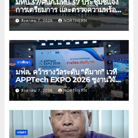
มทบ.37/ศบภ.มทบ.37 ประชุมชี้แจง
การเตรียมการ และตรวจความพร้อม
ด้านการบรรเทาสาธารณภัย
สิงหาคม 7, 2026
NORTHERN
การศึกษา
มฟล. คว้ารางวัลระดับ “ดีมาก” เวที
APPTech EXPO 2026 ชูงานวิจัย
สมุนไพร ขับเคลื่อนนวัตกรรมสู่เชิง
สิงหาคม 7, 2026
NORTHERN
พาณิชย์
เกษตร