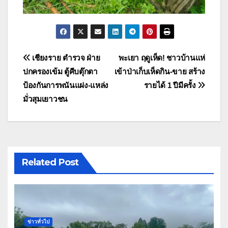
แนะแนว
เชียงราย ตำรวจ ฝ่าย
พะเยา ฤดูเห็ด! ชาวบ้านแห่
ปกครองเข้ม ตู้คีบตุ๊กตา
เข้าป่าเก็บเห็ดกิน-ขาย สร้าง
เรื่อง
ป้องกันการพนันแฝง-แหล่ง
รายได้ 1 ปีมีครั้ง
มั่วสุมเยาวชน
Related Post
ข่าวทั่วไป