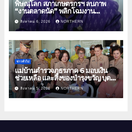
พิษณุโลก สภาเกษตรกรฯ ลบภาพ
“งานตลาดนัด” พลิกโฉมงาน
“เกษตรรุ่งเรืองเมืองสองแคว 69” มุ่ง
สิงหาคม 6, 2026
NORTHERN
ประโยชน์เกษตรกร ดึงนวัตกรรม-จับ
คู่ธุรกิจดันสินค้าเกษตรสู่สากล (คลิป)
ข่าวทั่วไป
แม่บ้านตำรวจภูธรภาค 6 มอบเงิน
ช่วยเหลือ และสิ่งของบำรุงขวัญ บุตร-
ธิดา ข้าราชการตำรวจจังหวัด
สิงหาคม 5, 2026
NORTHERN
อุทัยธานี