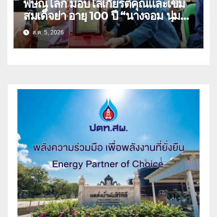
พิษณุโลก มอบโล่เกียรติคุณและเข็ม
สมเด็จย่า อายุ 100 ปี “นางจอม นุ่ม
เนตร” ตำบลบ้านกร่าง อำเภอเมือง
ส.ค. 5, 2026