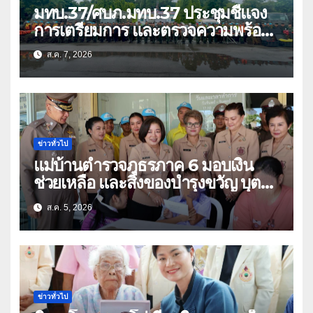
มทบ.37/ศบภ.มทบ.37 ประชุมชี้แจง
การเตรียมการ และตรวจความพร้อม
ด้านการบรรเทาสาธารณภัย
ส.ค. 7, 2026
ข่าวทั่วไป
แม่บ้านตำรวจภูธรภาค 6 มอบเงิน
ช่วยเหลือ และสิ่งของบำรุงขวัญ บุตร-
ธิดา ข้าราชการตำรวจจังหวัด
ส.ค. 5, 2026
อุทัยธานี
ข่าวทั่วไป