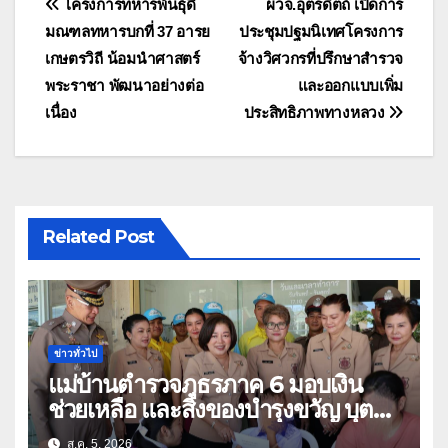
แนะแนว
โครงการทหารพันธุ์ดี
ผวจ.อุตรดิตถ์ เปิดการ
มณฑลทหารบกที่ 37 อารย
ประชุมปฐมนิเทศโครงการ
เรื่อง
เกษตรวิถี น้อมนำศาสตร์
จ้างวิศวกรที่ปรึกษาสำรวจ
พระราชา พัฒนาอย่างต่อ
และออกแบบเพิ่ม
เนื่อง
ประสิทธิภาพทางหลวง
Related Post
ข่าวทั่วไป
แม่บ้านตำรวจภูธรภาค 6 มอบเงิน
ช่วยเหลือ และสิ่งของบำรุงขวัญ บุตร-
ธิดา ข้าราชการตำรวจจังหวัด
ส.ค. 5, 2026