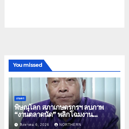
You missed
เกษตร
พิษณุโลก สภาเกษตรกรฯ ลบภาพ
“งานตลาดนัด” พลิกโฉมงาน
“เกษตรรุ่งเรืองเมืองสองแคว 69” มุ่ง
สิงหาคม 6, 2026
NORTHERN
ประโยชน์เกษตรกร ดึงนวัตกรรม-จับ