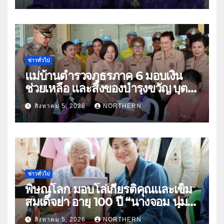
คู่ธุรกิจดันสินค้าเกษตรสู่สากล (คลิป)
ข่าวทั่วไป
แม่บ้านตำรวจภูธรภาค 6 มอบเงิน
ช่วยเหลือ และสิ่งของบำรุงขวัญ บุตร-
ธิดา ข้าราชการตำรวจจังหวัด
สิงหาคม 5, 2026
NORTHERN
อุทัยธานี
ข่าวทั่วไป
พิษณุโลก มอบโล่เกียรติคุณและเข็ม
สมเด็จย่า อายุ 100 ปี “นางจอม นุ่ม
เนตร” ตำบลบ้านกร่าง อำเภอเมือง
สิงหาคม 5, 2026
NORTHERN