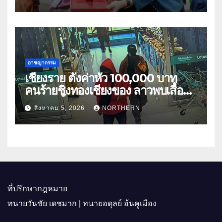
อาชญากรรม
เชียงราย ตั้งค่าหัว 100,000 บาท
คนร้ายชิงทองเชียงของ ลาวพบเสื้อผ้า
คนร้ายตั้งจุดตรวจตามเส้นทาง
สิงหาคม 5, 2026
NORTHERN
ที่ปรึกษากฎหมาย
ทนายวันชัย เดชมาก | ทนายอดุลย์ อ้นคูเมือง