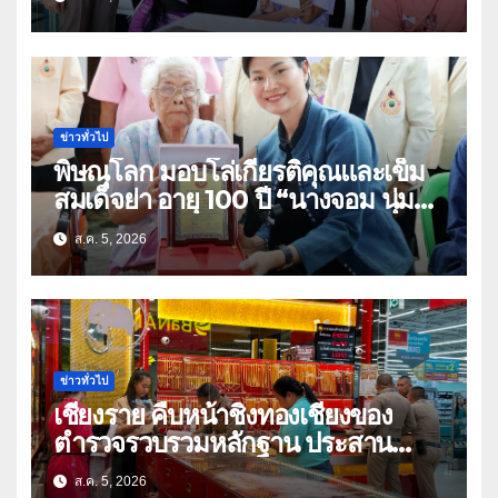
อุทัยธานี
ข่าวทั่วไป
พิษณุโลก มอบโล่เกียรติคุณและเข็ม
สมเด็จย่า อายุ 100 ปี “นางจอม นุ่ม
เนตร” ตำบลบ้านกร่าง อำเภอเมือง
ส.ค. 5, 2026
ข่าวทั่วไป
เชียงราย คืบหน้าชิงทองเชียงของ
ตำรวจรวบรวมหลักฐาน ประสาน
สปป.ลาว ติดตามจับกุม
ส.ค. 5, 2026