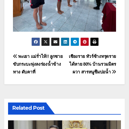
แนะแนว
พะเยา แม่ร่ำไห้!! ลูกชาย
เชียงราย ทัวร์ช้างทรุดราย
ขับกระบะพุ่งลงร่องน้ำข้าง
ได้หาย 80% บ้านรวมมิตร
เรื่อง
ทาง ดับคาที่
ผวา สารหนูซึมบ่อน้ำ
Related Post