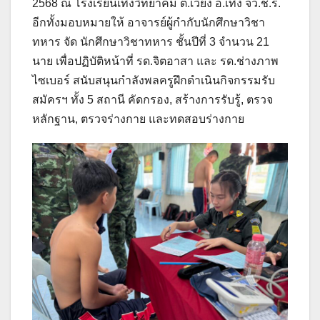
2568 ณ โรงเรียนเทิงวิทยาคม ต.เวียง อ.เทิง จว.ช.ร.
อีกทั้งมอบหมายให้ อาจารย์ผู้กำกับนักศึกษาวิชา
ทหาร จัด นักศึกษาวิชาทหาร ชั้นปีที่ 3 จำนวน 21
นาย เพื่อปฏิบัติหน้าที่ รด.จิตอาสา และ รด.ช่างภาพ
ไซเบอร์ สนับสนุนกำลังพลครูฝึกดำเนินกิจกรรมรับ
สมัครฯ ทั้ง 5 สถานี คัดกรอง, สร้างการรับรู้, ตรวจ
หลักฐาน, ตรวจร่างกาย และทดสอบร่างกาย