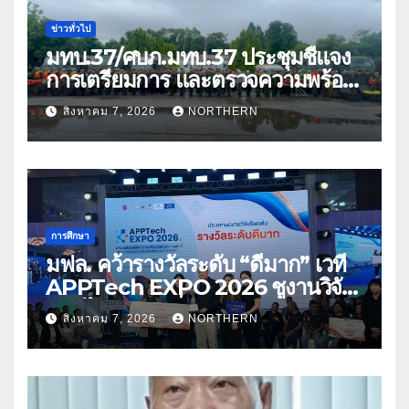
ข่าวทั่วไป
มทบ.37/ศบภ.มทบ.37 ประชุมชี้แจง
การเตรียมการ และตรวจความพร้อม
ด้านการบรรเทาสาธารณภัย
สิงหาคม 7, 2026
NORTHERN
การศึกษา
มฟล. คว้ารางวัลระดับ “ดีมาก” เวที
APPTech EXPO 2026 ชูงานวิจัย
สมุนไพร ขับเคลื่อนนวัตกรรมสู่เชิง
สิงหาคม 7, 2026
NORTHERN
พาณิชย์