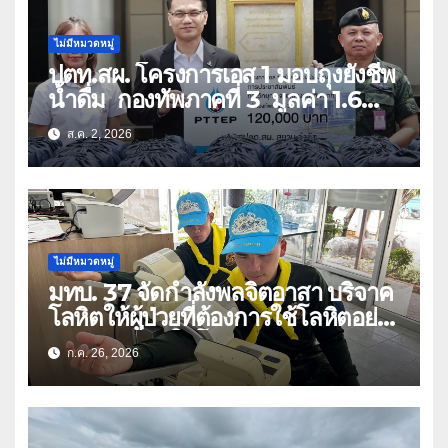
ไม่มีหมวดหมู่
ปตท.สผ. โครงการเอส 1 มอบถุงยังชีพ
น้ำดื่ม กองทัพภาคที่ 3 มูลค่า 1.6
ล้านบาท
ส.ค. 2, 2026
ไม่มีหมวดหมู่
มทบ. 37 จัดกำลังพลจิตอาสา บริจาค
โลหิตให้ผู้ป่วยที่ต้องการใช้โลหิตอย่าง
เร่งด่วน เนื่องในโอกาสวันเฉลิม
ก.ค. 26, 2026
พระชนมพรรษา 74 พรรษา และถวาย
เป็นพระราชกุศลแด่พระบาทสมเด็จ
พระเจ้าอยู่หัว