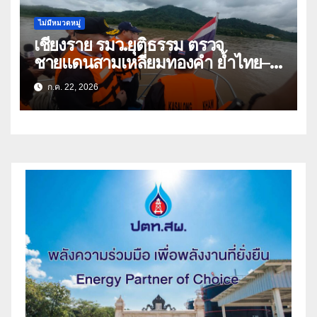
ไม่มีหมวดหมู่
เชียงราย รมว.ยุติธรรม ตรวจ
ชายแดนสามเหลี่ยมทองคำ ย้ำไทย–
ลาว ผนึกกำลังสกัดยาเสพติด
ก.ค. 22, 2026