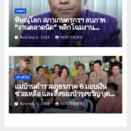
เกษตร
พิษณุโลก สภาเกษตรกรฯ ลบภาพ
“งานตลาดนัด” พลิกโฉมงาน
“เกษตรรุ่งเรืองเมืองสองแคว 69” มุ่ง
สิงหาคม 6, 2026
NORTHERN
ประโยชน์เกษตรกร ดึงนวัตกรรม-จับ
คู่ธุรกิจดันสินค้าเกษตรสู่สากล (คลิป)
ข่าวทั่วไป
แม่บ้านตำรวจภูธรภาค 6 มอบเงิน
ช่วยเหลือ และสิ่งของบำรุงขวัญ บุตร-
ธิดา ข้าราชการตำรวจจังหวัด
สิงหาคม 5, 2026
NORTHERN
อุทัยธานี