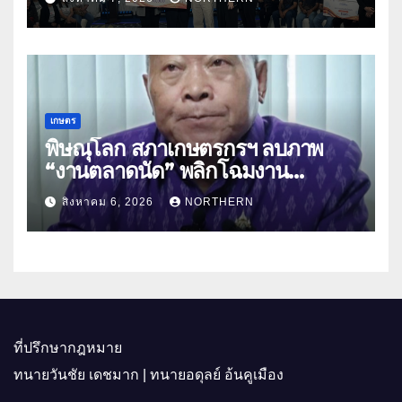
พาณิชย์
เกษตร
พิษณุโลก สภาเกษตรกรฯ ลบภาพ
“งานตลาดนัด” พลิกโฉมงาน
“เกษตรรุ่งเรืองเมืองสองแคว 69” มุ่ง
สิงหาคม 6, 2026
NORTHERN
ประโยชน์เกษตรกร ดึงนวัตกรรม-จับ
คู่ธุรกิจดันสินค้าเกษตรสู่สากล (คลิป)
ที่ปรึกษากฎหมาย
ทนายวันชัย เดชมาก | ทนายอดุลย์ อ้นคูเมือง