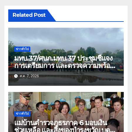
Related Post
ข่าวทั่วไป
มทบ.37/ศบภ.มทบ.37 ประชุมชี้แจง
การเตรียมการ และตรวจความพร้อม
ด้านการบรรเทาสาธารณภัย
ส.ค. 7, 2026
ข่าวทั่วไป
แม่บ้านตำรวจภูธรภาค 6 มอบเงิน
ช่วยเหลือ และสิ่งของบำรุงขวัญ บุตร-