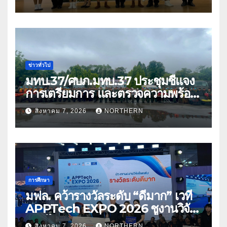
ด้อยโอกาส
ข่าวทั่วไป
มทบ.37/ศบภ.มทบ.37 ประชุมชี้แจง
การเตรียมการ และตรวจความพร้อม
ด้านการบรรเทาสาธารณภัย
สิงหาคม 7, 2026
NORTHERN
การศึกษา
มฟล. คว้ารางวัลระดับ “ดีมาก” เวที
APPTech EXPO 2026 ชูงานวิจัย
สมุนไพร ขับเคลื่อนนวัตกรรมสู่เชิง
สิงหาคม 7, 2026
NORTHERN