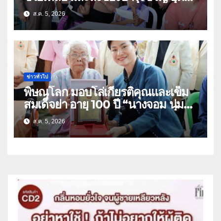
ธิดา ข้าราชการตำรวจจังหวัด
ส.ค. 5, 2026
อุทัยธานี
ข่าวทั่วไป
พิษณุโลก มอบโล่เกียรติคุณและเข็ม
สมเด็จย่า อายุ 100 ปี “นางจอม นุ่ม
เนตร” ตำบลบ้านกร่าง อำเภอเมือง
ส.ค. 5, 2026