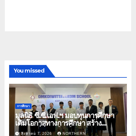
You missed
การศึกษา
มูลนิธิ ซี.ซี.เอฟ.ฯ มอบทุนการศึกษา
เติมโอกาสทางการศึกษา สร้าง
อนาคตที่มั่นคงให้เด็กและเยาวชน
สิงหาคม 7, 2026
NORTHERN