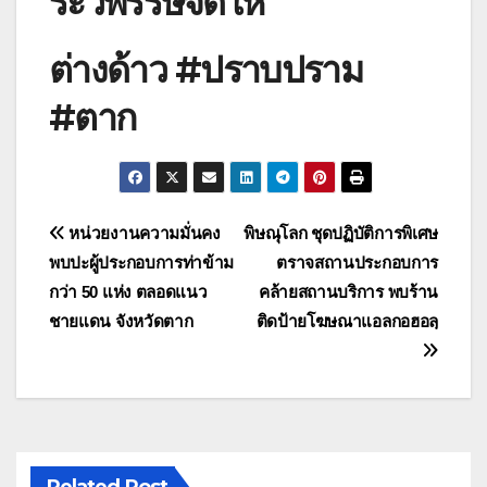
ระวีพรรษจัดให้
ต่างด้าว #ปราบปราม
#ตาก
แนะแนว
หน่วยงานความมั่นคง
พิษณุโลก ชุดปฏิบัติการพิเศษ
พบปะผู้ประกอบการท่าข้าม
ตราจสถานประกอบการ
เรื่อง
กว่า 50 แห่ง ตลอดแนว
คล้ายสถานบริการ พบร้าน
ชายแดน จังหวัดตาก
ติดป้ายโฆษณาแอลกอฮอลฺ
Related Post