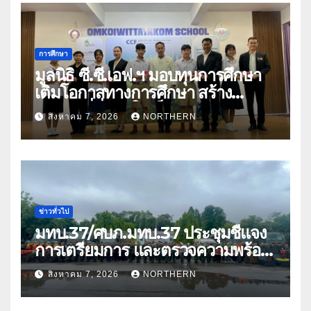
การศึกษา
มูลนิธิ ซี.ซี.เอฟ.ฯ มอบทุนการศึกษา
เติมโอกาสทางการศึกษา สร้าง
อนาคตที่มั่นคงให้เด็กและเยาวชน
สิงหาคม 7, 2026
NORTHERN
ด้อยโอกาส
ข่าวทั่วไป
มทบ.37/ศบภ.มทบ.37 ประชุมชี้แจง
การเตรียมการ และตรวจความพร้อม
ด้านการบรรเทาสาธารณภัย
สิงหาคม 7, 2026
NORTHERN