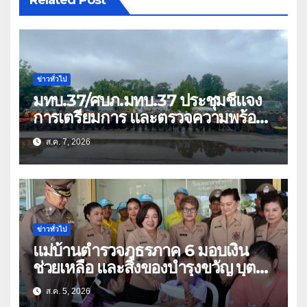
ข่าวทั่วไป
มทบ.37/ศบภ.มทบ.37 ประชุมชี้แจง
การเตรียมการ และตรวจความพร้อม
ด้านการบรรเทาสาธารณภัย
ส.ค. 7, 2026
ข่าวทั่วไป
แม่บ้านตำรวจภูธรภาค 6 มอบเงิน
ช่วยเหลือ และสิ่งของบำรุงขวัญ บุตร-
ธิดา ข้าราชการตำรวจจังหวัด
ส.ค. 5, 2026
อุทัยธานี