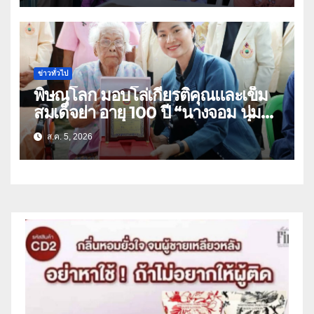
ข่าวทั่วไป
พิษณุโลก มอบโล่เกียรติคุณและเข็ม
สมเด็จย่า อายุ 100 ปี “นางจอม นุ่ม
เนตร” ตำบลบ้านกร่าง อำเภอเมือง
ส.ค. 5, 2026