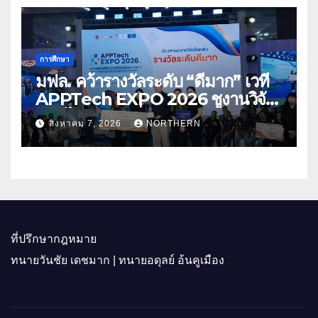
การศึกษา
มฟล. คว้ารางวัลระดับ “ดีมาก” เวที
APPTech EXPO 2026 ชูงานวิจัย
สมุนไพร ขับเคลื่อนนวัตกรรมสู่เชิง
สิงหาคม 7, 2026
NORTHERN
พาณิชย์
ที่ปรึกษากฎหมาย
ทนายวันชัย เดชมาก | ทนายอดุลย์ อ้นคูเมือง