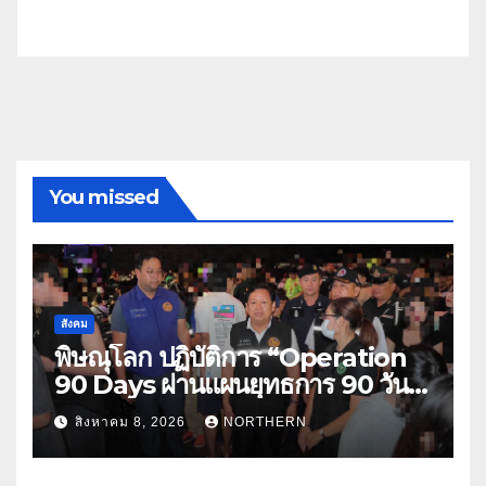
You missed
สังคม
พิษณุโลก ปฏิบัติการ “Operation
90 Days ผ่านแผนยุทธการ 90 วัน
พิชิตยาเสพติด” ปราบปรามกวาดล้าง
สิงหาคม 8, 2026
NORTHERN
ยาเสพติดสถานบันเทิง พบสารเสพติด
4 ราย