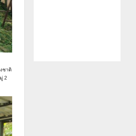
งชาติ
่ 2