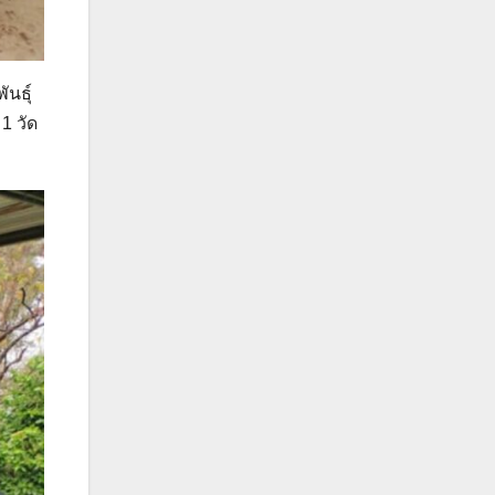
นธุ์
1 วัด