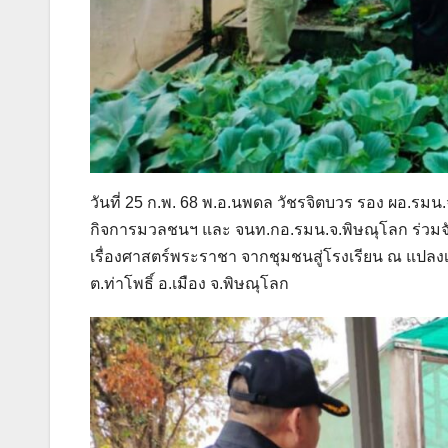
วันที่ 25 ก.พ. 68 พ.อ.นพดล วัชรจิตบวร รอง ผอ.รมน.
กิจการมวลชนฯ และ จนท.กอ.รมน.จ.พิษณุโลก ร่วม
เรื่องศาสตร์พระราชา จากชุมชนสู่โรงเรียน ณ แปลง
ต.ท่าโพธิ์ อ.เมือง จ.พิษณุโลก