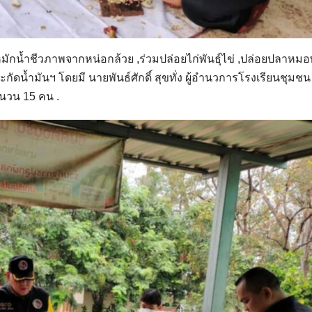
ักน้ำชีวภาพจากหน่อกล้วย ,ร่วมปล่อยไก่พันธุ์ไข่ ,ปล่อยปลาหมอพั
ัดน้ำมันฯ โดยมี นายพันธ์ศักดิ์ สุขทั่ง ผู้อำนวการโรงเรียนชุมชน 
ำนวน 15 คน .