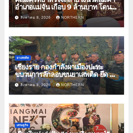
อำเภอแม่จัน เกือบ 9 ล้านบาท โดน
แก๊งคอลเซ็นเตอร์หลอกให้โอนข้าม
สิงหาคม 8, 2026
NORTHERN
ปีกว่า 66 บัญชี
ยาเสพติด
เชียงราย กองกำลังผาเมืองปะทะ
ขบวนการลักลอบขนยาเสพติด ยึด 2
ล้านเม็ด
สิงหาคม 8, 2026
NORTHERN
เศรษฐกิจ