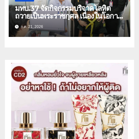
มทบ.37 จัดกิจกรรมบริจาคโลหิต
ถวายเป็นพระราชกุศล เนื่องในโอกาส
วันเฉลิมพระชนมพรรษา พระบาท
ก.ค. 21, 2026
สมเด็จพระเจ้าอยู่หัว