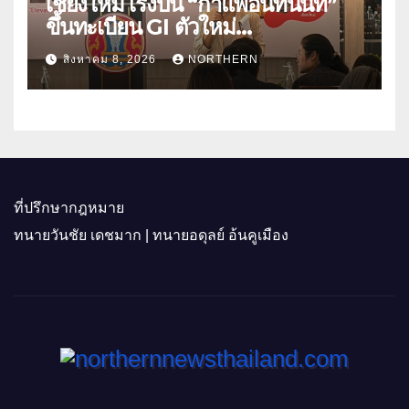
เชียงใหม่ เร่งปั้น “กาแฟอินทนนท์”
ขึ้นทะเบียน GI ตัวใหม่
“CHIANGMAI GI NEXT 2026”
สิงหาคม 8, 2026
NORTHERN
ติดอาวุธผู้ประกอบการ 100 ราย ดัน
สินค้าอัตลักษณ์สู่ตลาดพรีเมียม
ที่ปรึกษากฎหมาย
ทนายวันชัย เดชมาก | ทนายอดุลย์ อ้นคูเมือง