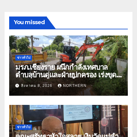
You missed
ข่าวทั่วไป
มรภ.เชียงราย ผนึกกำลังเทศบาล
ตำบลบ้านดู่และฝ่ายปกครอง เร่งขุด
ลอกสิ่งกีดขวางทางน้ำ ป้องกันและลด
สิงหาคม 8, 2026
NORTHERN
ปัญหาน้ำท่วม
ข่าวทั่วไป
คณะศรัทธาหัวใจสลาย เงินวัดแม่คำ