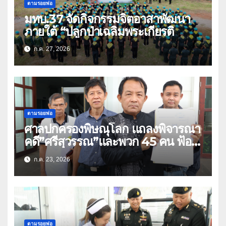
ตามรอยพ่อ
มทบ.37 จัดกิจกรรมจิตอาสาพัฒนา
ภายใต้ “ปลูกป่าเฉลิมพระเกียรติ
ก.ค. 27, 2026
ตามรอยพ่อ
ศาลปกครองพิษณุโลก แถลงพิจารณา
คดี”ศรีสุวรรณ”และพวก 45 คน ฟ้อง
สร้างถนนตัดสวนเฉลิมพระเกียรติ 80
ก.ค. 23, 2026
พรรษา (คลิป)
ตามรอยพ่อ