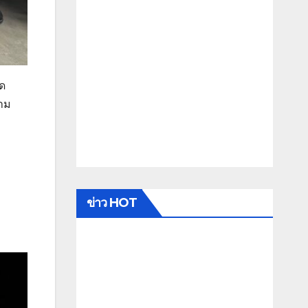
าด
้าม
ข่าว HOT