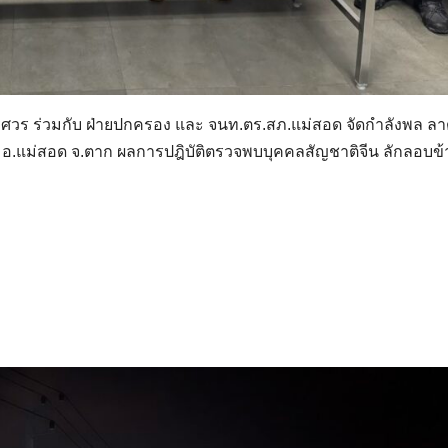
.นเรศวร ร่วมกับ ฝ่ายปกครอง และ จนท.ตร.สภ.แม่สอด จัดกำลังพล ล
ะ อ.แม่สอด จ.ตาก ผลการปฎิบัติตรวจพบบุคคลสัญชาติจีน ลักลอบข