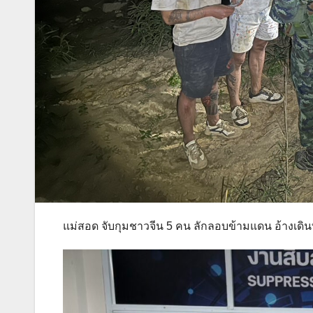
แม่สอด จับกุมชาวจีน 5 คน ลักลอบข้ามแดน อ้างเด