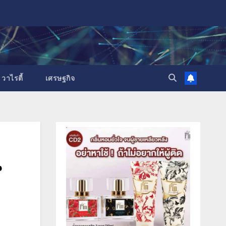
วาไรตี้
เศรษฐกิจ
น