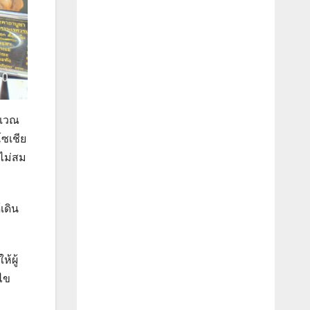
ิเวณ
ซเชีย
ไม่สม
เดิน
้ผู้
้ไข