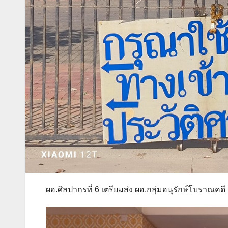
ผอ.ศิลปากรที่ 6 เตรียมส่ง ผอ.กลุ่มอนุรักษ์โบรา