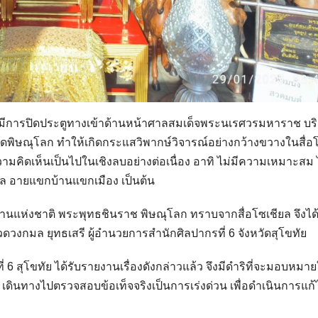
หลังมีการปิดประตูทางเข้าด้านหน้าศาลสมเด็จพระนเรศวรมหาราช บร
ดพิษณุโลก ทำให้เกิดกระแสวิพากษ์วิจารณ์อย่างกว้างขวางในสื่อโ
ิดเห็นเป็นไปในเชิงลบอย่างต่อเนื่อง อาทิ ไม่มีความเหมาะสม 
าล อายแขกบ้านแขกเมือง เป็นต้น
ถานแห่งชาติ พระพุทธชินราช พิษณุโลก ทราบจากสื่อโซเชียล จึงได้
กมล ยุทธเสรี ผู้อำนวยการสำนักศิลปากรที่ 6 จังหวัดสุโขทัย
่ 6 สุโขทัย ได้รับรายงานเรื่องดังกล่าวแล้ว จึงมีดำริที่จะมอบหมายให
 เดินทางไปตรวจสอบข้อเท็จจริงเป็นการเร่งด่วน เพื่อดำเนินการแก