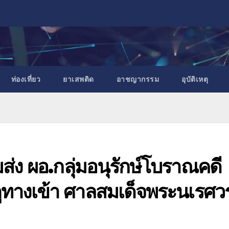
ท่องเที่ยว
ยาเสพติด
อาชญากรรม
อุบัติเหตุ
มส่ง ผอ.กลุ่มอนุรักษ์โบราณคดี
ทางเข้า ศาลสมเด็จพระนเรศว