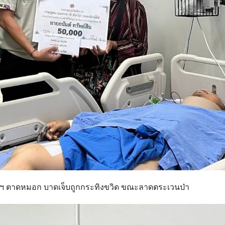
ทยานฯ ตาดหมอก บาดเจ็บถูกกระทิงขวิด ขณะลาดตระเวนป่า