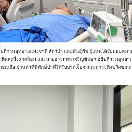
บดีกรมอุทยานแห่งชาติ สัตว์ป่า และพันธุ์พืช ผู้แทนได้รับมอบหม
าติและสิ่งแวดล้อม และนายอรรถพล เจริญชันษา อธิบดีกรมอุทยา
วยเหลือเจ้าหน้าที่พิทักษ์ป่าที่ได้รับบาดเจ็บจากเหตุกระทิงขวิดขณะป