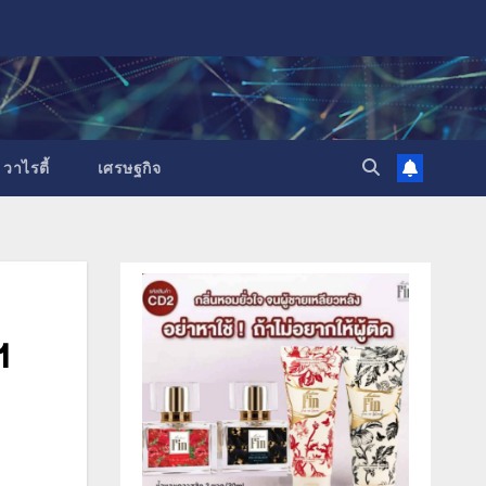
วาไรตี้
เศรษฐกิจ
ฯ