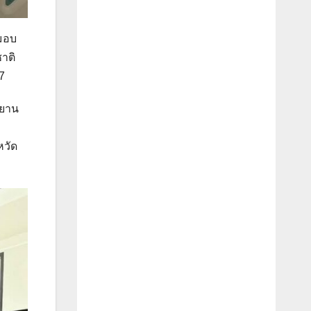
 มอบ
าติ
7
ทยาน
หวัด