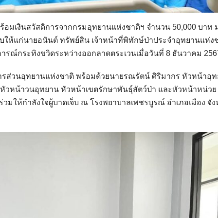
 พร้อมเงินสวัสดิการจากกรมอุทยานแห่งชาติฯ จำนวน 50,000 บาท
้แก่นายอนันต์ ทรัพย์สิน เจ้าหน้าที่พิทักษ์ป่าประจำอุทยานแห่งช
ุการณ์กระทิงขวิดระหว่างออกลาดตระเวนเมื่อวันที่ 8 ธันวาคม 256
การส่วนอุทยานแห่งชาติ พร้อมด้วยนายรณรัตน์ ศิริมากร หัวหน้าอุ
วหน้าวนอุทยาน หัวหน้าเขตรักษาพันธุ์สัตว์ป่า และหัวหน้าหน่วย
 ร่วมให้กำลังใจผู้บาดเจ็บ ณ โรงพยาบาลเพชรบูรณ์ อำเภอเมือง จัง