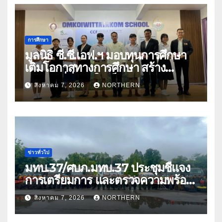
การศึกษา
มูลนิธิ ซี.ซี.เอฟ.ฯ มอบทุนการศึกษา
เติมโอกาสทางการศึกษา สร้าง
อนาคตที่มั่นคงให้เด็กและเยาวชน
สิงหาคม 7, 2026
NORTHERN
ด้อยโอกาส
ข่าวทั่วไป
มทบ.37/ศบภ.มทบ.37 ประชุมชี้แจง
การเตรียมการ และตรวจความพร้อม
ด้านการบรรเทาสาธารณภัย
สิงหาคม 7, 2026
NORTHERN