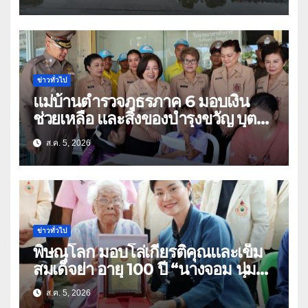
ข่าวทั่วไป
แม่บ้านตำรวจภูธรภาค 6 มอบเงิน
ช่วยเหลือ และสิ่งของบำรุงขวัญ บุตร-
ธิดา ข้าราชการตำรวจจังหวัด
ส.ค. 5, 2026
อุทัยธานี
ข่าวทั่วไป
พิษณุโลก มอบโล่เกียรติคุณและเข็ม
สมเด็จย่า อายุ 100 ปี “นางจอม นุ่ม
เนตร” ตำบลบ้านกร่าง อำเภอเมือง
ส.ค. 5, 2026