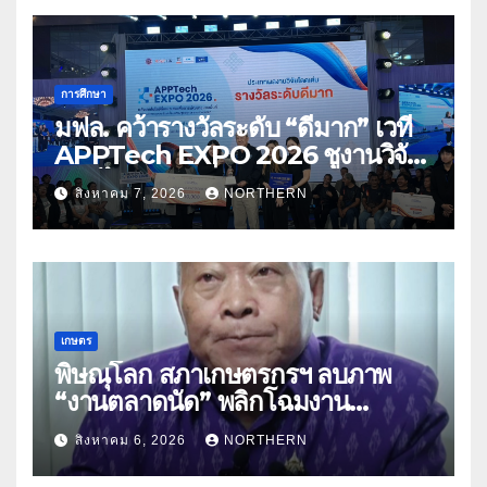
การศึกษา
มฟล. คว้ารางวัลระดับ “ดีมาก” เวที
APPTech EXPO 2026 ชูงานวิจัย
สมุนไพร ขับเคลื่อนนวัตกรรมสู่เชิง
สิงหาคม 7, 2026
NORTHERN
พาณิชย์
เกษตร
พิษณุโลก สภาเกษตรกรฯ ลบภาพ
“งานตลาดนัด” พลิกโฉมงาน
“เกษตรรุ่งเรืองเมืองสองแคว 69” มุ่ง
สิงหาคม 6, 2026
NORTHERN
ประโยชน์เกษตรกร ดึงนวัตกรรม-จับ
คู่ธุรกิจดันสินค้าเกษตรสู่สากล (คลิป)