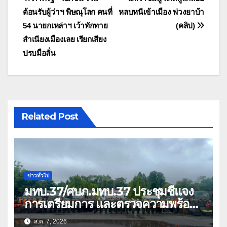
แนะแนว
ต้อนรับผู้ว่าฯ พิษณุโลก คนที่
หลบหนีเข้าเมือง พ่วงยาบ้า
เรื่อง
54 นายกเหล่าฯ เว้าทักทาย
(คลิป)
สำเนียงเมืองเลย เรียกเสียง
ปรบมือลั่น
Related Post
ข่าวทั่วไป
มทบ.37/ศบภ.มทบ.37 ประชุมชี้แจง
การเตรียมการ และตรวจความพร้อม
ด้านการบรรเทาสาธารณภัย
ส.ค. 7, 2026